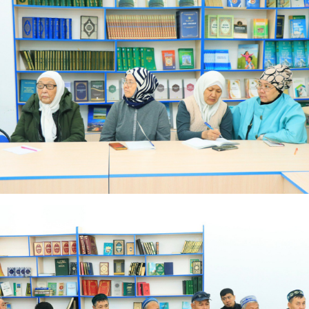
АҚИДА ДӘРІСТЕРІ
ФИҚҺ ДӘРІСТЕ
Шынболат Үмбетов
Нұрбол Смағұ
""Ақтөбе қалалық орталық" мешітінің
""Нұр Ғасыр" облыстық меш
наиб имамы
наиб имамы
ТІКЕЛЕЙ ЭФИРДЕ
ТІКЕЛЕЙ ЭФИРДЕ
Аптаның сенбі күндері сағат
Аптаның сәрсенбі күндер
21:00 (Ақтөбе уақытымен)
21:00 (Ақтөбе уақыты
Біздің nur_gasyr Instagram
Біздің nur_gasyr Insta
парақшамызда
парақшамызда