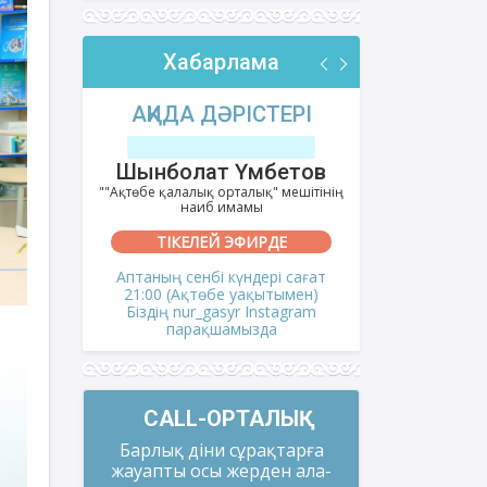
Хабарлама
РІ
АҚИДА ДӘРІСТЕРІ
ФИҚҺ 
лов
Шынболат Үмбетов
Нұрбо
ітінің
""Ақтөбе қалалық орталық" мешітінің
""Нұр Ғасыр"
наиб имамы
на
ТІКЕЛЕЙ ЭФИРДЕ
ТІКЕ
і сағат
Аптаның сенбі күндері сағат
Аптаның сәрс
мен)
21:00 (Ақтөбе уақытымен)
21:00 (Ақ
gram
Біздің nur_gasyr Instagram
Біздің nu
парақшамызда
пар
CALL-ОРТАЛЫҚ
Барлық діни сұрақтарға
жауапты осы жерден ала-