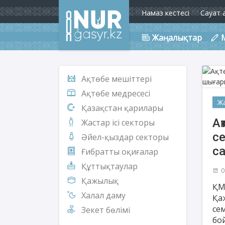
Намаз кестесі
Сауат 
Жаңалықтар
Ақтөбе мешіттері
Ақтөбе медресесі
Ж
Қазақстан қарилары
Ақ
Жастар ісі секторы
се
Әйел-қыздар секторы
с
Ғибратты оқиғалар
Құттықтаулар
0
Қажылық
ҚМ
Халал даму
Қа
се
Зекет бөлімі
бо