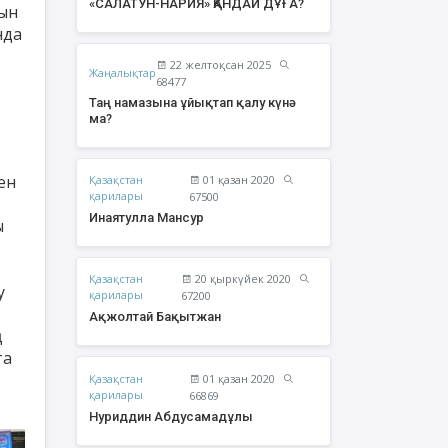
«САЛАТУН-НАРИЯ» ҚАНДАЙ ДҰҒА?
ын
нда
22 желтоқсан 2025
Жаңалықтар
68477
Таң намазына ұйықтап қалу күнә
ма?
ен
Қазақстан
01 қазан 2020
қарилары
67500
Инаятулла Мансур
ы
Қазақстан
20 қыркүйек 2020
жолтай Бақытжан
Әбішев Қуаныш
у
қарилары
67200
Тоқсанбайұлы
Ақжолтай Бақытжан
ң
та
Қазақстан
01 қазан 2020
қарилары
66869
Нуриддин Абдусамадұлы