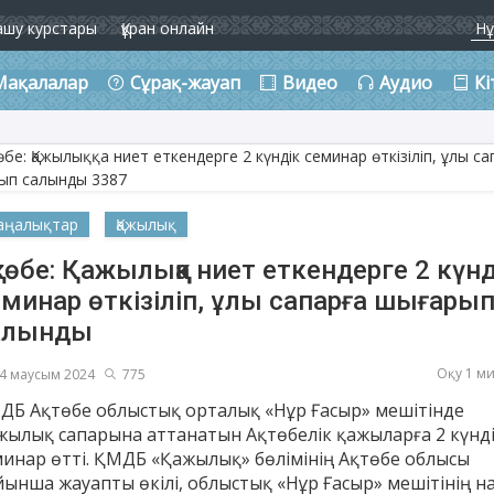
ашу курстары
Құран онлайн
Мақалалар
Сұрақ-жауап
Видео
Аудио
Кі
аңалықтар
Қажылық
төбе: Қажылыққа ниет еткендерге 2 күнд
минар өткізіліп, ұлы сапарға шығары
алынды
Оқу 1 м
4 маусым 2024
775
ДБ Ақтөбе облыстық орталық «Нұр Ғасыр» мешітінде
жылық сапарына аттанатын Ақтөбелік қажыларға 2 күнд
минар өтті. ҚМДБ «Қажылық» бөлімінің Ақтөбе облысы
йынша жауапты өкілі, облыстық «Нұр Ғасыр» мешітінің н