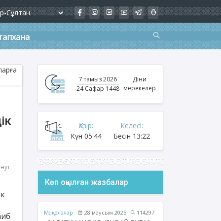
тапхана
7 тамыз 2026
Діни
мерекелер
24 Сафар 1448
ік
Қазір:
Келесі:
п
Күн
05:44
Бесін
13:22
инут
Көп оқылған жазбалар
ік
Мақалалар
28 маусым 2025
114297
аиб