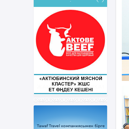
-
ФИҚҺ ДӘРІСТЕРІ
Нұрбол Смағұлов
""Нұр Ғасыр" облыстық мешітінің
наиб имамы
ТІКЕЛЕЙ ЭФИРДЕ
Аптаның сәрсенбі күндері сағат
21:00 (Ақтөбе уақытымен)
Біздің nur_gasyr Instagram
парақшамызда