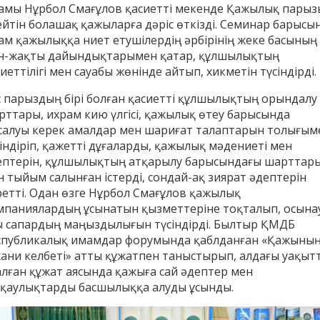
амы Нұрбол Смағұлов қасиетті мекенде Қажылық парыз
ейтін болашақ қажыларға дәріс өткізді. Семинар барысы
ам қажылыққа ниет етушілердің әрбірінің жеке басының
н-жақты дайындықтарымен қатар, құлшылықтың
иеттілігі мен сауабы жөнінде айтып, хикметін түсіндірді.
с парыздың бірі болған қасиетті құлшылықтың орындалу
рттары, ихрам кию үлгісі, қажылық өтеу барысында
салуы керек амалдар мен шариғат талаптарын толығым
сіндіріп, қажетті дұғаларды, қажылық мәдениеті мен
ептерін, құлшылықтың атқарылу барысындағы шарттар
н тыйым салынған істерді, сондай-ақ зиярат әдептерін
ретті. Одан өзге Нұрбол Смағұлов қажылық
енов Бекжан
Жұмабаев Данияр
Ақ
мпаниялардың ұсынатын қызметтеріне тоқталып, осына
ангелдіұлы
Әлимұхамедұлы
ы сапардың маңыздылығын түсіндірді. Былтыр ҚМДБ
спубликалық имамдар форумында қаблданған «Қажыны
хани келбеті» атты құжатпен таныстырып, алдағы уақыт
алған құжат аясында қажыға сай әдептер мен
сқаулықтарды басшылыққа алуды ұсынды.