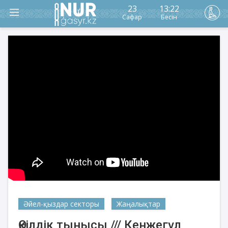
23
13:22
Сафар
Бесін
Әйел-қыздар секторы
Жаңалықтар
Өкілдік тынысы /// Кенжегүл