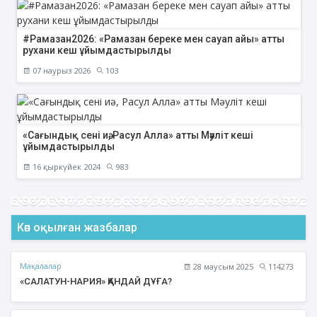
#Рамазан2026: «Рамазан береке мен сауап айы» атты
рухани кеш ұйымдастырылды
07 наурыз 2026
103
«Сағындық сені иә, Расул Алла» атты Мәуліт кеші
ұйымдастырылды
16 қыркүйек 2024
983
Көп оқылған жазбалар
Мақалалар
28 маусым 2025
114273
«САЛАТУН-НАРИЯ» ҚАНДАЙ ДҰҒА?