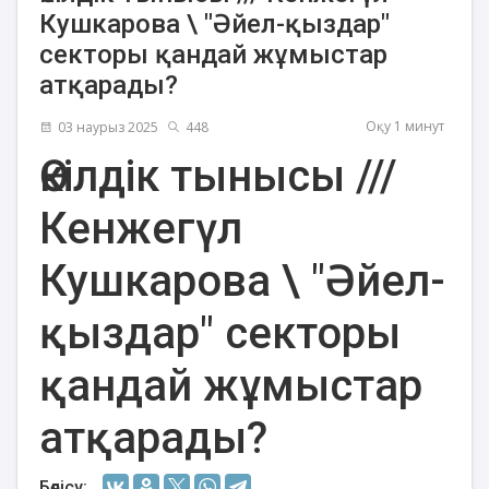
Кушкарова \ "Әйел-қыздар"
секторы қандай жұмыстар
атқарады?
Оқу 1 минут
03 наурыз 2025
448
Өкілдік тынысы ///
Кенжегүл
Кушкарова \ "Әйел-
қыздар" секторы
қандай жұмыстар
атқарады?
Бөлісу: