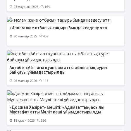
23 маусым 2025
164
«Ислам және отбасы» тақырыбында кездесу өтті
20 мамыр 2025
459
Ақтөбе: «Айттағы қуаныш» атты облыстық сурет
байқауы ұйымдастырылды
26 мамыр 2026
113
«Досжан Хазірет» мешіті: «Адамзаттың асылы
Мұстафа» атты Мәуліт кеші ұйымдастырылды
18 қазан 2023
356