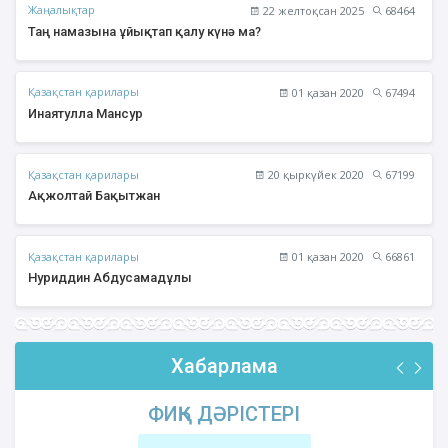
Жаңалықтар
22 желтоқсан 2025
68464
Таң намазына ұйықтап қалу күнә ма?
Қазақстан қарилары
01 қазан 2020
67494
Инаятулла Мансур
Қазақстан қарилары
20 қыркүйек 2020
67199
Ақжолтай Бақытжан
Қазақстан қарилары
01 қазан 2020
66861
Нуриддин Абдусамадұлы
Хабарлама
ФИҚҺ ДӘРІСТЕРІ