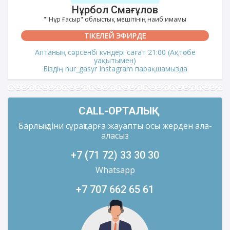
Нұрбол Смағұлов
""Нұр Ғасыр" облыстық мешітінің наиб имамы
ТІКЕЛЕЙ ЭФИРДЕ
Аптаның сәрсенбі күндері сағат 21:00 (Ақтөбе
уақытымен)
Біздің nur_gasyr Instagram парақшамызда
CALL-ОРТАЛЫҚ
Барлық діни сұрақтарға жауапты осы жерден ала-
аласыз
+7 (71 72) 33 30 30
Whatsapp
+7 707 662 65 61