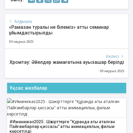
Алдыңғы
«Рамазан туралы не білеміз» атты семинар
ұйымдастырылды
03 наурыз 2025
Келесі
Хромтау: Әйелдер жамағатына ауызашар берілді
09 наурыз 2025
Ұқсас жазбалар
#Иманижаз2025 : Шәкірттерге “Құранда аты аталған
Пайғамбарлар қиссасы” атты анимациялық фильм
көрсетілді