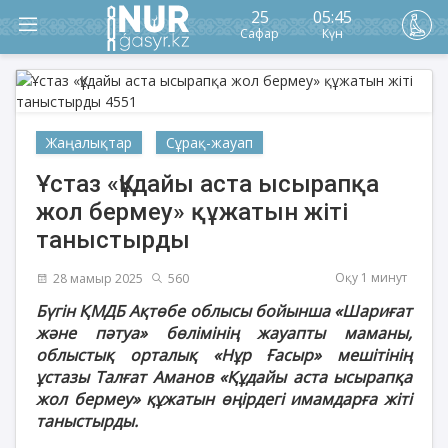
25
05:45
Сафар
Күн
Жаңалықтар
Сұрақ-жауап
Ұстаз «Құдайы аста ысырапқа
жол бермеу» құжатын жіті
таныстырды
Оқу 1 минут
28 мамыр 2025
560
Бүгін ҚМДБ Ақтөбе облысы бойынша «Шариғат
және пәтуа» бөлімінің жауапты маманы,
облыстық орталық «Нұр Ғасыр» мешітінің
ұстазы
Талғат Аманов
«Құдайы аста ысырапқа
жол бермеу» құжаты
н өңірдегі имамдарға жіті
таныстырды.