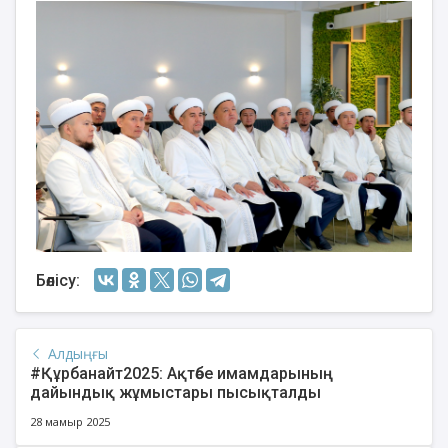
Бөлісу:
Алдыңғы
#Құрбанайт2025: Ақтөбе имамдарының
дайындық жұмыстары пысықталды
28 мамыр 2025