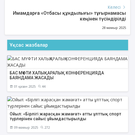
Келесі
Имамдарға «Отбасы құндылығы» тұғырнамасы
кеңінен түсіндірілді
28 мамыр 2025
Ұқсас жазбалар
БАС МҮФТИ ХАЛЫҚАРАЛЫҚ КОНФЕРЕНЦИЯДА
БАЯНДАМА ЖАСАДЫ
01 қазан 2025
44
Ойыл: «Бірлігі жарасқан жамағат» атты ұлттық спорт
түрлерінен сайыс ұйымдастырылды
09 мамыр 2025
272