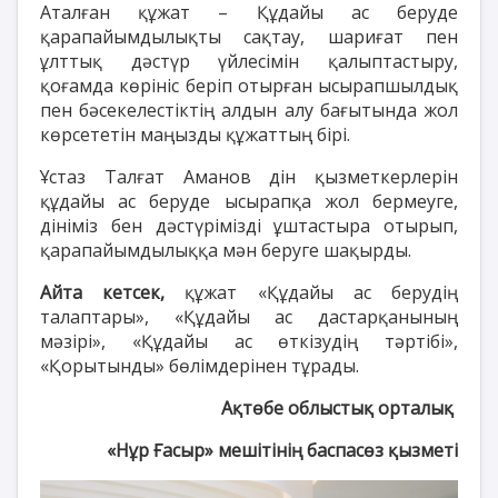
Аталған құжат – Құдайы ас беруде
қарапайымдылықты сақтау, шариғат пен
ұлттық дәстүр үйлесімін қалыптастыру,
қоғамда көрініс беріп отырған ысырапшылдық
пен бәсекелестіктің алдын алу бағытында жол
көрсететін маңызды құжаттың бірі.
Ұстаз Талғат Аманов дін қызметкерлерін
құдайы ас беруде ысырапқа жол бермеуге,
дініміз бен дәстүрімізді ұштастыра отырып,
қарапайымдылыққа мән беруге шақырды.
Айта кетсек,
құжат «Құдайы ас берудің
талаптары», «Құдайы ас дастарқанының
мәзірі», «Құдайы ас өткізудің тәртібі»,
«Қорытынды» бөлімдерінен тұрады.
Ақтөбе облыстық орталық
«Нұр Ғасыр» мешітінің баспасөз қызметі