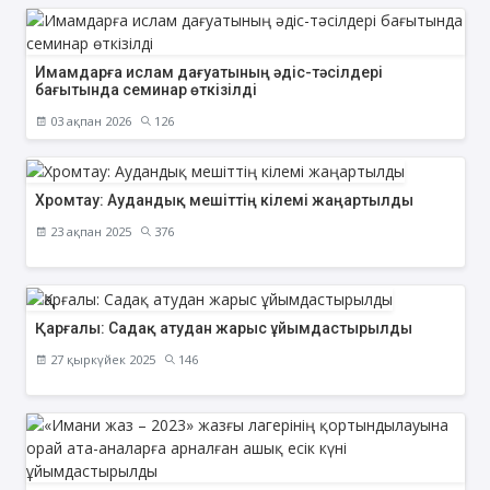
Имамдарға ислам дағуатының әдіс-тәсілдері
бағытында семинар өткізілді
03 ақпан 2026
126
Хромтау: Аудандық мешіттің кілемі жаңартылды
23 ақпан 2025
376
Қарғалы: Садақ атудан жарыс ұйымдастырылды
27 қыркүйек 2025
146