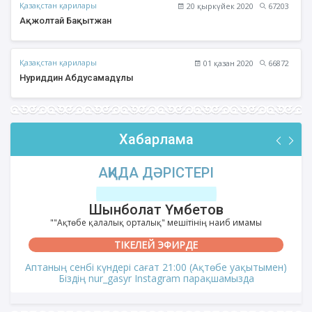
Қазақстан қарилары
20 қыркүйек 2020
67203
Ақжолтай Бақытжан
Қазақстан қарилары
01 қазан 2020
66872
Нуриддин Абдусамадұлы
Хабарлама
АҚИДА ДӘРІСТЕРІ
Шынболат Үмбетов
""Ақтөбе қалалық орталық" мешітінің наиб имамы
ТІКЕЛЕЙ ЭФИРДЕ
Аптаның сенбі күндері сағат 21:00 (Ақтөбе уақытымен)
Біздің nur_gasyr Instagram парақшамызда