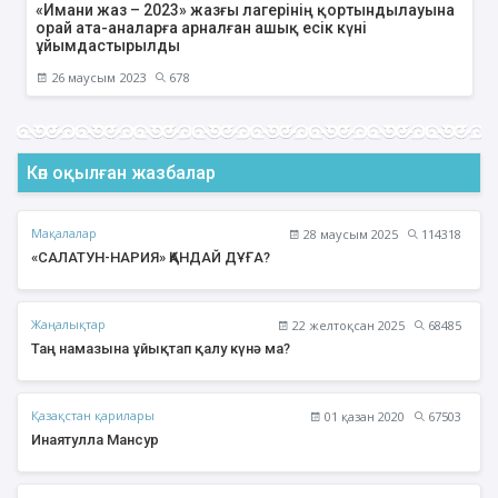
«Имани жаз – 2023» жазғы лагерінің қортындылауына
орай ата-аналарға арналған ашық есік күні
ұйымдастырылды
26 маусым 2023
678
Көп оқылған жазбалар
Мақалалар
28 маусым 2025
114318
«САЛАТУН-НАРИЯ» ҚАНДАЙ ДҰҒА?
Жаңалықтар
22 желтоқсан 2025
68485
Таң намазына ұйықтап қалу күнә ма?
Қазақстан қарилары
01 қазан 2020
67503
Инаятулла Мансур