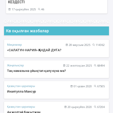
КЕЗДЕСТІ
17 қыркүйек 2025
46
Көп оқылған жазбалар
Мақалалар
28 маусым 2025
114362
«САЛАТУН-НАРИЯ» ҚАНДАЙ ДҰҒА?
Жаңалықтар
22 желтоқсан 2025
68494
Таң намазына ұйықтап қалу күнә ма?
Қазақстан қарилары
01 қазан 2020
67505
Инаятулла Мансур
Қазақстан қарилары
20 қыркүйек 2020
67204
Ақжолтай Бақытжан