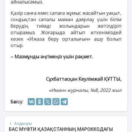
айналысамыз.
Қазір санға емес сапаға жұмыс жасайтын уақыт,
сондықтан сапалы маман даярлау үшін білім
берудің тиімді жолындарын жетілдіріп
отырамыз. Жоғарыда айтып өткеніміздей
кезек «Ижаза беру орталығын» ашу болып
отыр.
– Мазмұнды әңгімеңіз үшін рақмет.
Сұхбаттасқан Кеулімжай ҚҰТТЫ,
«Иман» журналы, №8, 2022 жыл
Бөлісу:
Алдыңғы
БАС МҮФТИ ҚАЗАҚСТАННЫҢ МАРОККОДАҒЫ