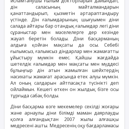
исламтанушы ғылым докторларын дайындап,
дін саласының майталмандарын
қанаттандырып, қызметін әртараптандыру
үстінде. Дін ғалымдарының шығуымен діни
салада айтары бар отандық ғалымдар легі діни
сұраныстар мен мәселелерге дер кезінде
жауап беретін болады. Діни басқарманың
алдыға қойған мақсаты да осы. Себебі
ғылымсыз, ғалымсыз діндарлар мен жамағатты
ұйыстыру мүмкін емес. Қайшы жағдайда
шетелдік ғалымдар мен мақсаты мен мүддесі
бұлыңғыр дін атын жамылған шейхтердің
насихаты жамағат арасында етек алуы мүмкін.
Ал оның салдарын айтпасақта түсінікті деп
ойлаймын. Кешегі өткен он жылдық бізге осы
тұрғыда сабақ болды.
Діни басқарма өзге мекемелер секілді жоғары
және арнаулы діни білімді маман даярлауды
қолға алғандықтан 2007 жылы алғашқы
медресені ашты. Медресенің оқу бағдарламасы