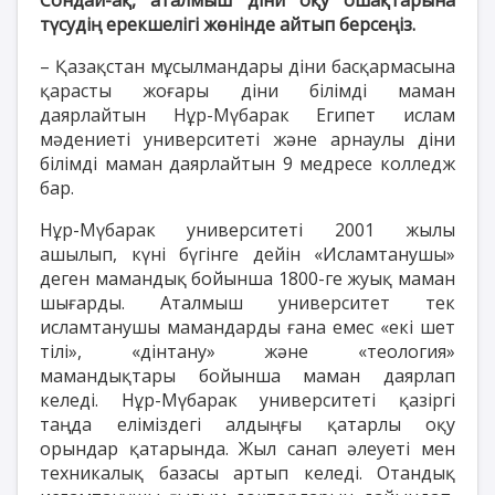
түсудің ерекшелігі жөнінде айтып берсеңіз.
– Қазақстан мұсылмандары діни басқармасына
қарасты жоғары діни білімді маман
даярлайтын Нұр-Мүбарак Египет ислам
мәдениеті университеті және арнаулы діни
білімді маман даярлайтын 9 медресе колледж
бар.
Нұр-Мүбарак университеті 2001 жылы
ашылып, күні бүгінге дейін «Исламтанушы»
деген мамандық бойынша 1800-ге жуық маман
шығарды. Аталмыш университет тек
исламтанушы мамандарды ғана емес «екі шет
тілі», «дінтану» және «теология»
мамандықтары бойынша маман даярлап
келеді. Нұр-Мүбарак университеті қазіргі
таңда еліміздегі алдыңғы қатарлы оқу
орындар қатарында. Жыл санап әлеуеті мен
техникалық базасы артып келеді. Отандық