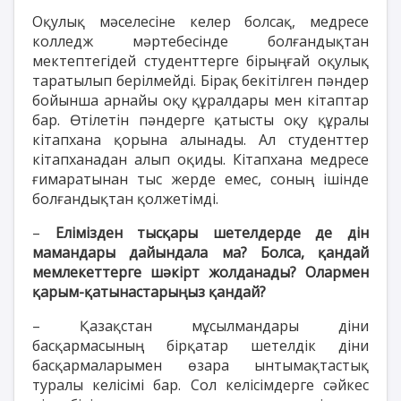
Оқулық мәселесіне келер болсақ, медресе
колледж мәртебесінде болғандықтан
мектептегідей студенттерге бірыңғай оқулық
таратылып берілмейді. Бірақ бекітілген пәндер
бойынша арнайы оқу құралдары мен кітаптар
бар. Өтілетін пәндерге қатысты оқу құралы
кітапхана қорына алынады. Ал студенттер
кітапханадан алып оқиды. Кітапхана медресе
ғимаратынан тыс жерде емес, соның ішінде
болғандықтан қолжетімді.
–
Елімізден тысқары шетелдерде де дін
мамандары дайындала ма? Болса, қандай
мемлекеттерге шәкірт жолданады? Олармен
қарым-қатынастарыңыз қандай?
– Қазақстан мұсылмандары діни
басқармасының бірқатар шетелдік діни
басқармаларымен өзара ынтымақтастық
туралы келісімі бар. Сол келісімдерге сәйкес