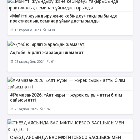
«Мәйітті жуындыру және кебіндеу» тақырыбында
практикалық семинар ұйымдастырылды
13 қараша 2023
1438
Ақтөбе: Бірлігі жарасқан жамағат
03 қыркүйек 2024
614
#Рамазан2026: «Аят нұры — жүрек сыры» атты білім
сайысы өтті
23 ақпан 2026
124
СЪЕЗД АЯСЫНДА БАС МҮФТИ ICESCO БАСШЫСЫМЕН