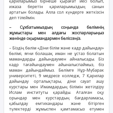
қариларымыз бірнеше қырағат иесі болып,
ижаза беретін қариларымыздың санын
артатын болады. Алла сол күндерге жеткізсін
деп тілеймін.
– Сұхбатымыздың соңында бөлімнің
жұмыстары мен алдағы жоспарларыңыз
жөнінде оқырмандармен бөліссеңіз.
– Біздің бөлім «Діни білім және кадр дайындау»
бөлімі, яғни болашақ иман не ұстаз болатын
мамандарды дайындаумен айналысады. Біз
кадр тағайындаумен айыналыспаймыз, біз
маман дайындаймыз. Бөлімге Нұр-Мүбарак
университеті, 9 медресе колледж, 7 Қарилар
дайындау орталықтары, діни сауат ашу
курстары мен Имамдардың білімін жетілдіру
Ислам институты қарайды. Аталған оқу
орындар мен курстардың бағдарламасы,
қабылдау емтихандары және бітірген
түлектерді жұмыспен қамтамасыз етумен