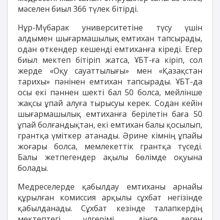
мәселен биыл 366 түлек бітірді.
Нұр-Мүбарак университетіне түсу үшін
алдымен шығармашылық емтихан тапсырады,
одан өткендер кешенді емтиханға кіреді. Егер
биыл мектеп бітіріп жатса, ҰБТ-ға кіріп, сол
жерде «Оқу сауаттылығы» мен «Қазақстан
тарихы» пәнінен емтихан тапсырады. ҰБТ-да
осы екі пәннен шекті бал 50 болса, мейлінше
жақсы ұпай алуға тырысуы керек. Содан кейін
шығармашылық емтиханға берілетін баға 50
ұпай болғандықтан, екі емтихан балы қосылып,
грантқа үміткер атанады. Әрине кімнің ұпайы
жоғары болса, мемлекеттік грантқа түседі.
Балы жетпегендер ақылы бөлімде оқуына
болады.
Медреселерде қабылдау емтиханы арнайы
құрылған комиссия арқылы сұхбат негізінде
қабылданады. Сұхбат кезінде талапкердің
мектептегі үлгерімі, дінге деген