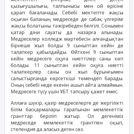
қызығушылығы, талпынысы мен ой өрісіне
қарап бағаланады. Себебі мектепте жақсы
оқыған баланың медреседе де сабақ үлгерімі
жақсы болатыны тәжірибеден белгілі. Сонымен
қатар діни сауаты да назарға алынады.
Медреселер колледж мәртебесін алғандықтан
бірнеше жыл болды 9 сыныптан кейін де
талапкер қабылдайды. Өйткені 9 сыныптан
кейін медресеге оқуға ниеттілер саны көп
болады. 11 сыныптан кейін оқуға ниетті
талапкерлер саны он жыл бұрынғымен
салыстырғанда көрсеткіші төмендеп барады.
Оның себебі неде екенін ашып айта алмаймын.
Медресеге түсу үшін ҰБТ тапсыру қажет емес.
Аллаға шүкір, қазір медреселерге де жергілікті
білім басқармалары тарапынан мемлекеттік
гранттар беріліп жатыр. Ол дегеніміз
медреседе мемлекеттік грантпен оқып,
степендия да аласыз деген сөз.