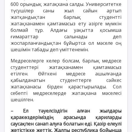
600 орындық жатақхана салды. Университетке
түсушілер саны жыл сайын артып
жатқандықтан барлық студентті
жатақханамен қамтамасыз ету әзірге мүмкін
болмай тұр. Алдағы уақытта қосымша
ғимараттар салынады деп
жоспарланғандықтан бұйыртса ол мәселе оң
шешімін табады деп үміттенемін.
Медреселерге келер болсам, барлық медресе
студенттері жатақханамен қамтамасыз
етілген. Өйткені медресе ашылғанда
қабылданатын студенттерге сәйкес
жатақханасы бірден қарастырылады. Сол
себепті медреселерде жатақхана мәселесі
шешілген.
– Ел тәуелсіздігін алған жылдары
қаракөздеріміздің арасында қариларды
саусақпен санап алуға болатын еді. Қазір елеулі
жетістікке жеттік. Жалпы республика бойынша