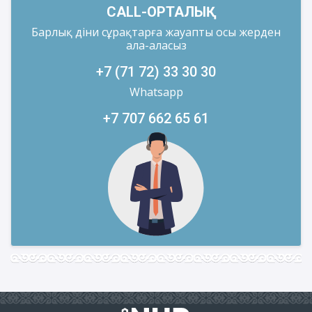
CALL-ОРТАЛЫҚ
Барлық діни сұрақтарға жауапты осы жерден
ала-аласыз
+7 (71 72) 33 30 30
Whatsapp
+7 707 662 65 61