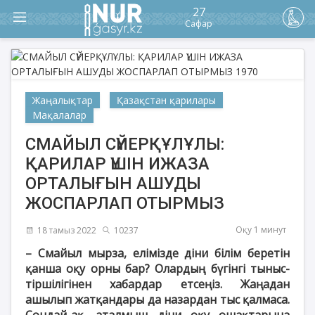
27
Сафар
Жаңалықтар
Қазақстан қарилары
Мақалалар
СМАЙЫЛ СҮЙЕРҚҰЛҰЛЫ:
ҚАРИЛАР ҮШІН ИЖАЗА
ОРТАЛЫҒЫН АШУДЫ
ЖОСПАРЛАП ОТЫРМЫЗ
Оқу 1 минут
18 тамыз 2022
10237
– Смайыл мырза, елімізде діни білім беретін
қанша оқу орны бар? Олардың бүгінгі тыныс-
тіршілігінен хабардар етсеңіз. Жаңадан
ашылып жатқандары да назардан тыс қалмаса.
Сондай-ақ, аталмыш діни оқу ошақтарына