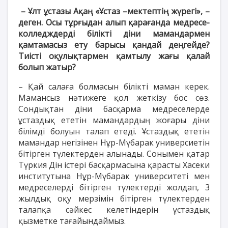
– Ұлт ұстазы Ақаң «Ұстаз –мектептің жүрегі», –
деген. Осы тұрғыдан алып қарағанда медресе-
колледждерді білікті діни мамандармен
қамтамасыз ету барысы қандай деңгейде?
Тиісті оқулықтармен қамтылу жағы қалай
болып жатыр?
– Қай салаға болмасын білікті маман керек.
Мамансыз нәтижеге қол жеткізу бос сөз.
Сондықтан діни басқарма медреселерде
ұстаздық ететін мамандардың жоғары діни
білімді болуын талап етеді. Ұстаздық ететін
мамандар негізінен Нұр-Мүбарак универсиетін
бітірген түлектерден алынады. Сонымен қатар
Түркия Дін істері басқармасына қарасты Хасеки
институтына Нұр-Мүбарак университеті мен
медреселерді бітірген түлектерді жолдап, 3
жылдық оқу мерзімін бітірген түлектерден
талапқа сәйкес келетіндерін ұстаздық
қызметке тағайындаймыз.