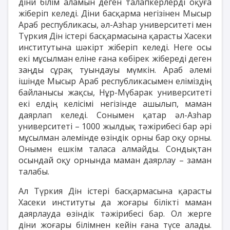
діни білім аламын деген талапкерлерді оқуға
жіберіп келеді. Діни басқарма негізінен Мысыр
Араб республикасы, әл-Азһар университеті мен
Түркия Дін істері басқармасына қарасты Хасеки
институтына шәкірт жіберіп келеді. Неге осы
екі мұсылман еліне ғана көбірек жібереді деген
заңды сұрақ туындауы мүмкін. Араб әлемі
ішінде Мысыр Араб республикасымен еліміздің
байланысы жақсы, Нұр-Мүбарак университеті
екі елдің келісімі негізінде ашылып, маман
даярлап келеді. Сонымен қатар әл-Азһар
университеті – 1000 жылдық тәжірибесі бар әрі
мұсылман әлемінде өзіндік орны бар оқу орны.
Онымен ешкім таласа алмайды. Сондықтан
осындай оқу орнында маман даярлау – заман
талабы.
Ал Түркия Дін істері басқармасына қарасты
Хасеки институты да жоғары білікті маман
даярлауда өзіндік тәжірибесі бар. Ол жерге
діни жоғары білімнен кейін ғана түсе алады.