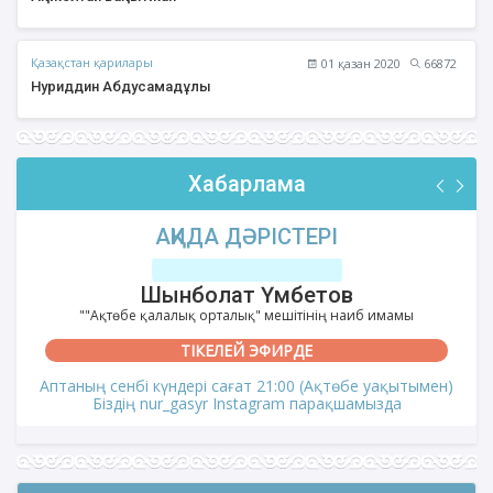
Қазақстан қарилары
01 қазан 2020
66872
Нуриддин Абдусамадұлы
Хабарлама
АҚИДА ДӘРІСТЕРІ
Шынболат Үмбетов
""Ақтөбе қалалық орталық" мешітінің наиб имамы
ТІКЕЛЕЙ ЭФИРДЕ
Аптаның сенбі күндері сағат 21:00 (Ақтөбе уақытымен)
Біздің nur_gasyr Instagram парақшамызда