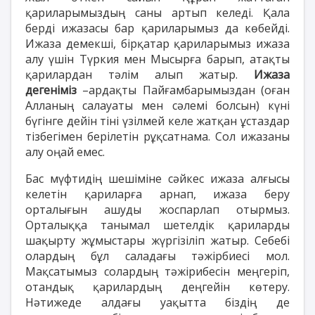
қариларымыздың саны артып келеді. Қала
берді ижазасы бар қариларымыз да көбейді.
Ижаза демекші, бірқатар қариларымыз ижаза
алу үшін Түркия мен Мысырға барып, атақты
қарилардан тәлім алып жатыр.
Ижаза
дегеніміз
–ардақты Пайғамбарымыздан (оған
Алланың салауаты мен сәлемі болсын) күні
бүгінге дейін тіні үзілмей келе жатқан ұстаздар
тізбегімен берілетін рұқсатнама. Сол ижазаны
алу оңай емес.
Бас мүфтидің шешіміне сәйкес ижаза алғысы
келетін қариларға арнап, ижаза беру
орталығын ашуды жоспарлап отырмыз.
Орталыққа танымал шетелдік қариларды
шақырту жұмыстары жүргізіліп жатыр. Себебі
олардың бұл саладағы тәжірбиесі мол.
Мақсатымыз солардың тәжірибесін меңгеріп,
отандық қарилардың деңгейін көтеру.
Нәтижеде алдағы уақытта біздің де