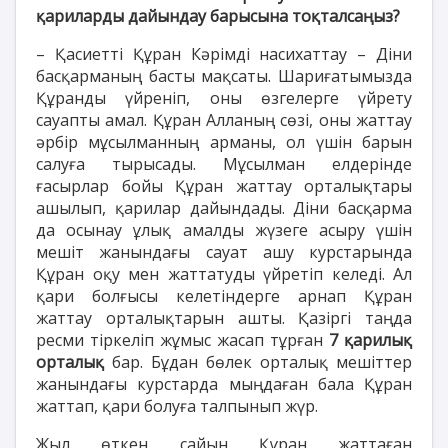
қариларды дайындау барысына тоқталсаңыз?
– Қасиетті Құран Кәрімді насихаттау – Діни
басқарманың басты мақсаты. Шариғатымызда
Құранды үйреніп, оны өзгелерге үйрету
сауапты амал. Құран Алланың сөзі, оны жаттау
әрбір мұсылманның арманы, ол үшін барын
салуға тырысады. Мұсылман елдерінде
ғасырлар бойы Құран жаттау орталықтары
ашылып, қарилар дайындады. Діни басқарма
да осынау ұлық амалды жүзеге асыру үшін
мешіт жанындағы сауат ашу курстарында
Құран оқу мен жаттатуды үйретіп келеді. Ал
қари болғысы келетіндерге арнап Құран
жаттау орталықтарын ашты. Қазіргі таңда
ресми тіркеліп жұмыс жасап тұрған
7 қарилық
орталық
бар. Бұдан бөлек орталық мешіттер
жанындағы курстарда мыңдаған бала Құран
жаттап, қари болуға талпынып жүр.
Жыл өткен сайын Құран жаттаған