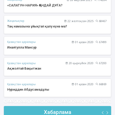
«САЛАТУН-НАРИЯ» ҚАНДАЙ ДҰҒА?
Жаңалықтар
22 желтоқсан 2025
68467
Таң намазына ұйықтап қалу күнә ма?
Қазақстан қарилары
01 қазан 2020
67499
Инаятулла Мансур
Қазақстан қарилары
20 қыркүйек 2020
67200
Ақжолтай Бақытжан
Қазақстан қарилары
01 қазан 2020
66869
Нуриддин Абдусамадұлы
Хабарлама