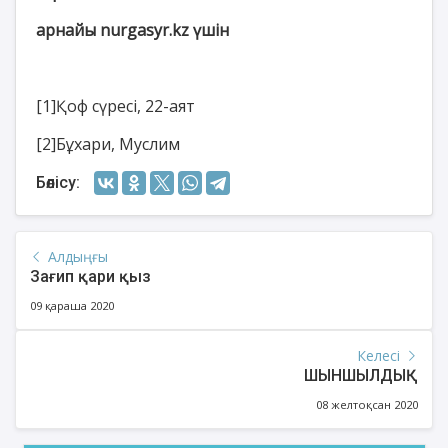
арнайы nurgasyr.kz үшін
[1]
Қоф сүресі, 22-аят
[2]
Бұхари, Муслим
Бөлісу:
Алдыңғы
Зағип қари қыз
09 қараша 2020
Келесі
ШЫНШЫЛДЫҚ
08 желтоқсан 2020