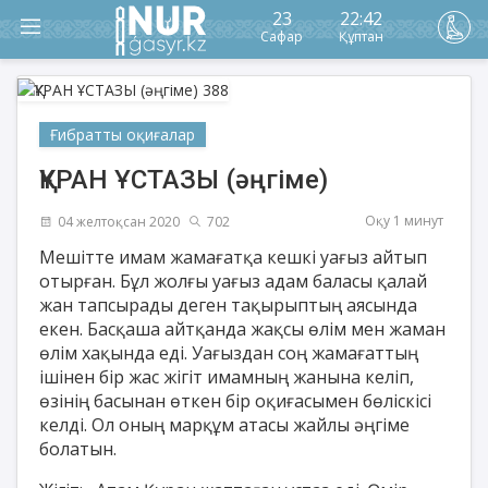
23
22:42
Сафар
Құптан
Ғибратты оқиғалар
ҚҰРАН ҰСТАЗЫ (әңгіме)
Оқу 1 минут
04 желтоқсан 2020
702
Мешітте имам жамағатқа кешкі уағыз айтып
отырған. Бұл жолғы уағыз адам баласы қалай
жан тапсырады деген тақырыптың аясында
екен. Басқаша айтқанда жақсы өлім мен жаман
өлім хақында еді. Уағыздан соң жамағаттың
ішінен бір жас жігіт имамның жанына келіп,
өзінің басынан өткен бір оқиғасымен бөліскісі
келді. Ол оның марқұм атасы жайлы әңгіме
болатын.