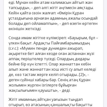
еді. Мұнан кейін атам кәлимасын айтып жан
тапсырды», - деп әлгі жігіт әңгімесін аяқтады.
Кейін қайта сөзін жалғап: «Өмірін Құран
ұстаздығына арнаған адамның ажалы осындай
болады деп ойламаппын», - деп өзегін өртеген
өкінішін жеткізді.
Сонда имам жігітке күлімсіреп: «Бауырым, бұл –
үлкен бақыт. Ардақты Пайғамбарымыздың
(с.ғ.с.): «Мүмин пенде дүниеден ажырап,
ақыретке бет алған кезде оған аспаннан жүзі
аппақ періштелер түседі. Олардың дидары
бейне бір күн іспетті. Олар жәннаттан кебін
алып және жәннаттан хош иісті су алып келеді
де, көз тастам жерге келіп отырады...
[2]
», -
деген сүйінші хабары бар. Сенің атаң Құран
жолымен жүрген ізгілерге бұйырған
жақсылығымен қауышты», - деді.
Жігіт имамның айтқан уағызын тыңдап
отырып, өз атасының қаншалықты бақытты