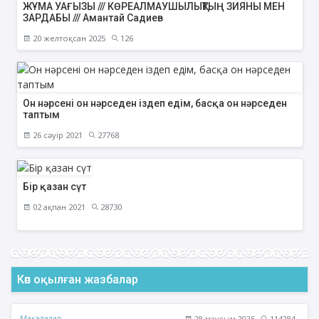
ЖҰМА УАҒЫЗЫ /// КӨРЕАЛМАУШЫЛЫҚТЫҢ ЗИЯНЫ МЕН
ЗАРДАБЫ /// Амантай Садиев
20 желтоқсан 2025
126
Он нәрсені он нәрседен іздеп едім, басқа он нәрседен
таптым
26 сәуір 2021
27768
Бір қазан сүт
02 ақпан 2021
28730
Көп оқылған жазбалар
Мақалалар
28 маусым 2025
114284