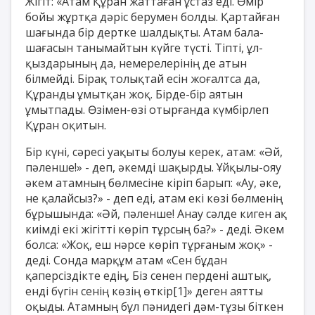
Жігіт: «Атам Құран жаттаған ұстаз еді. Өмір
бойы жұртқа дәріс берумен болды. Қартайған
шағында бір дертке шалдықты. Атам бала-
шағасын танымайтын күйге түсті. Тіпті, ұл-
қыздарының да, немерелерінің де атын
білмейді. Бірақ толықтай есін жоғалтса да,
Құранды ұмытқан жоқ. Бірде-бір аятын
ұмытпады. Өзімен-өзі отырғанда күмбірлеп
Құран оқитын.
Бір күні, сәресі уақыты болуы керек, атам: «Әй,
пәленше!» - деп, әкемді шақырды. Ұйқылы-ояу
әкем атамның бөлмесіне кіріп барып: «Ау, әке,
не қалайсыз?» - деп еді, атам екі көзі бөлменің
бұрышында: «Әй, пәленше! Анау сәлде киген ақ
киімді екі жігітті көріп тұрсың ба?» - деді. Әкем
болса: «Жоқ, еш нәрсе көріп тұрғаным жоқ» -
деді. Сонда марқұм атам «Сен бұдан
қаперсіздікте едің, Біз сенен пердені аштық,
енді бүгін сенің көзің өткір
[1]
» деген аятты
оқыды. Атамның бұл пәнидегі дәм-тұзы біткен