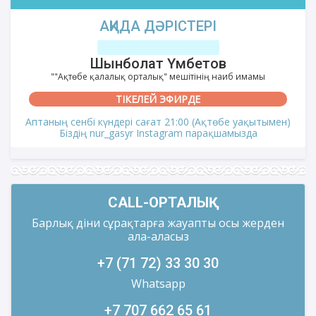
АҚИДА ДӘРІСТЕРІ
Шынболат Үмбетов
""Ақтөбе қалалық орталық" мешітінің наиб имамы
ТІКЕЛЕЙ ЭФИРДЕ
Аптаның сенбі күндері сағат 21:00 (Ақтөбе уақытымен)
Біздің nur_gasyr Instagram парақшамызда
CALL-ОРТАЛЫҚ
Барлық діни сұрақтарға жауапты осы жерден
ала-аласыз
+7 (71 72) 33 30 30
Whatsapp
+7 707 662 65 61