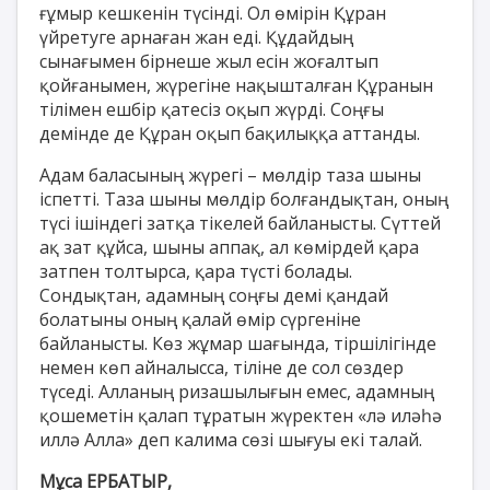
ғұмыр кешкенін түсінді. Ол өмірін Құран
үйретуге арнаған жан еді. Құдайдың
сынағымен бірнеше жыл есін жоғалтып
қойғанымен, жүрегіне нақышталған Құранын
тілімен ешбір қатесіз оқып жүрді. Соңғы
демінде де Құран оқып бақилыққа аттанды.
Адам баласының жүрегі – мөлдір таза шыны
іспетті. Таза шыны мөлдір болғандықтан, оның
түсі ішіндегі затқа тікелей байланысты. Сүттей
ақ зат құйса, шыны аппақ, ал көмірдей қара
затпен толтырса, қара түсті болады.
Сондықтан, адамның соңғы демі қандай
болатыны оның қалай өмір сүргеніне
байланысты. Көз жұмар шағында, тіршілігінде
немен көп айналысса, тіліне де сол сөздер
түседі. Алланың ризашылығын емес, адамның
қошеметін қалап тұратын жүректен «лә иләһә
иллә Алла» деп калима сөзі шығуы екі талай.
Мұса ЕРБАТЫР,