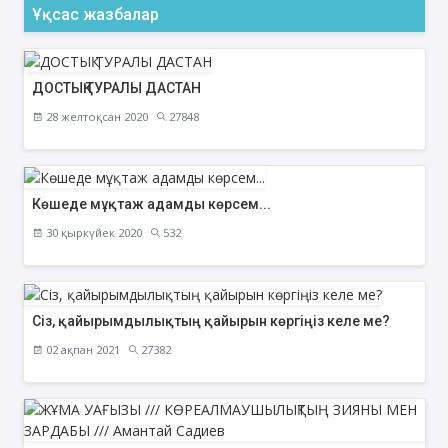
Ұқсас жазбалар
ДОСТЫҚ ТУРАЛЫ ДАСТАН
28 желтоқсан 2020
27848
Көшеде мұқтаж адамды көрсем...
30 қыркүйек 2020
532
Сіз, қайырымдылықтың қайырын көргіңіз келе ме?
02 ақпан 2021
27382