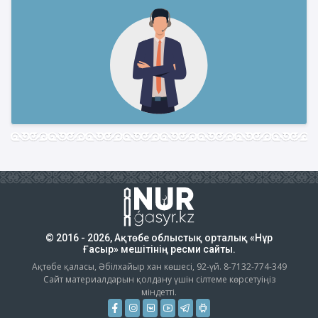
© 2016 - 2026, Ақтөбе облыстық орталық «Нұр
Ғасыр» мешітінің ресми сайты.
Ақтөбе қаласы, Әбілхайыр хан көшесі, 92-үй. 8-7132-774-349
Сайт материалдарын қолдану үшін сілтеме көрсетуіңіз
міндетті.