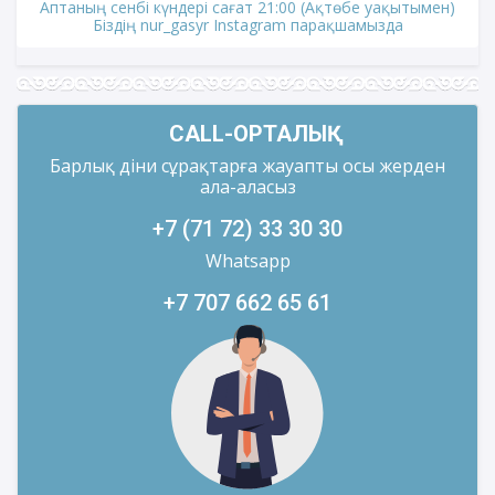
Аптаның сенбі күндері сағат 21:00 (Ақтөбе уақытымен)
Біздің nur_gasyr Instagram парақшамызда
CALL-ОРТАЛЫҚ
Барлық діни сұрақтарға жауапты осы жерден
ала-аласыз
+7 (71 72) 33 30 30
Whatsapp
+7 707 662 65 61