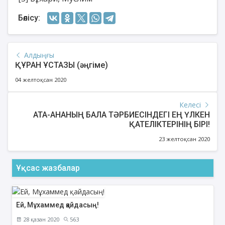
Бөлісу:
Алдыңғы
ҚҰРАН ҰСТАЗЫ (әңгіме)
04 желтоқсан 2020
Келесі
АТА-АНАНЫҢ БАЛА ТƏРБИЕСІНДЕГІ ЕҢ ҮЛКЕН
ҚАТЕЛІКТЕРІНІҢ БІРІ!
23 желтоқсан 2020
Ұқсас жазбалар
Ей, Мұхаммед қайдасың!
28 қазан 2020
563