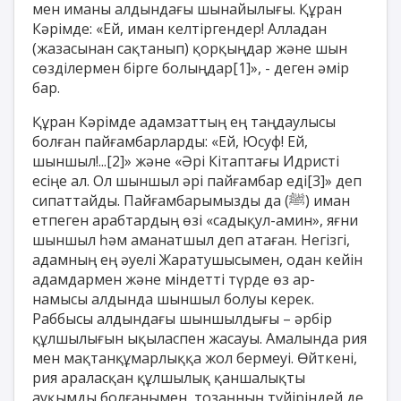
мен иманы алдындағы шынайылығы. Құран
Кәрімде: «Ей, иман келтіргендер! Алладан
(жазасынан сақтанып) қорқыңдар және шын
сөзділермен бірге болыңдар
[1]
», - деген әмір
бар.
Құран Кәрімде адамзаттың ең таңдаулысы
болған пайғамбарларды: «Ей, Юсуф! Ей,
шыншыл!...
[2]
» және «Әрі Кітаптағы Идристі
есіңе ал. Ол шыншыл әрі пайғамбар еді
[3]
» деп
сипаттайды. Пайғамбарымызды да (
ﷺ
) иман
етпеген арабтардың өзі «садықул-амин», яғни
шыншыл һәм аманатшыл деп атаған. Негізгі,
адамның ең әуелі Жаратушысымен, одан кейін
адамдармен және міндетті түрде өз ар-
намысы алдында шыншыл болуы керек.
Раббысы алдындағы шыншылдығы – әрбір
құлшылығын ықыласпен жасауы. Амалында рия
мен мақтанқұмарлыққа жол бермеуі. Өйткені,
рия араласқан құлшылық қаншалықты
ауқымды болғанымен, тозаңның түйіріндей де