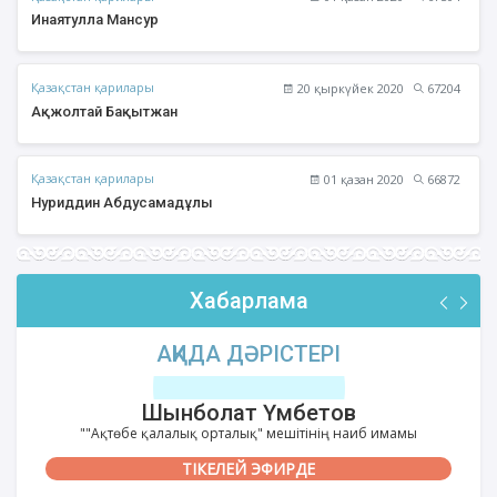
Инаятулла Мансур
Қазақстан қарилары
20 қыркүйек 2020
67204
Ақжолтай Бақытжан
Қазақстан қарилары
01 қазан 2020
66872
Нуриддин Абдусамадұлы
Хабарлама
АҚИДА ДӘРІСТЕРІ
Шынболат Үмбетов
""Ақтөбе қалалық орталық" мешітінің наиб имамы
ТІКЕЛЕЙ ЭФИРДЕ