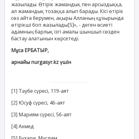
жазылады. Өтірік жамандық пен арсыздыққа,
ал жамандық тозаққа алып барады. Кісі өтірік
сөз айта берумен, ақыры Алланың құзырында
өтірікші боп жазылады
[5]
», - деген өсиеті
адамның барлық ізгі амалы шыншыл сөзден
бастау алатынын көрсетеді.
Мұса ЕРБАТЫР,
арнайы
nurgasyr.kz
үшін
[1]
Тәубе сүресі, 119-аят
[2]
Юсуф сүресі, 46-аят
[3]
Мариям сүресі, 56-аят
[4]
Ахмед
[5]
Бұхари, Муслим