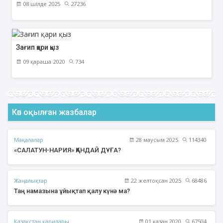
08 шілде 2025
27236
Зағип қари қыз
09 қараша 2020
734
Көп оқылған жазбалар
Мақалалар
28 маусым 2025
114340
«САЛАТУН-НАРИЯ» ҚАНДАЙ ДҰҒА?
Жаңалықтар
22 желтоқсан 2025
68486
Таң намазына ұйықтап қалу күнә ма?
Қазақстан қарилары
01 қазан 2020
67504