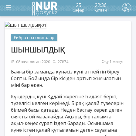
25
22:36
Сафар
Құптан
Ғибратты оқиғалар
ШЫНШЫЛДЫҚ
Оқу 1 минут
08 желтоқсан 2020
27874
Баяғы бір заманда күнәсіз күні өтпейтін біреу
бопты. Бойында бір кісіден артып жығылатын
міні бар екен.
Күндердің күні Құдай жүрегіне һидаят беріп,
түзелгісі келген көрінеді. Бірақ қалай түзелерін
білмей басы қатады. Неден бастау керек деген
сияқты ой мазалайды. Ақыры, бір ғалымға
ақыл-кеңес сұрап іздеп барады. Осыншама
күнә істен қалай құтыламын деген сауалына