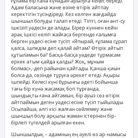
ғұлама бір ғана күнәдан арылуға кеңес береді.
Адам баласына және өзіне өтірік айтпау
керектігін түсіндіреді. Кез келген жағдайда
шыншыл болуды талап етеді. Тіпті, оған ант-су
ішкізіп уәдесін де алады. Бірер күннен кейін
арақ ішкісі келіп жайғаса бергенде ғалымға
берген уәдесі есіне түсіп: «Япырай, ғұлама сұрап
қалса, ішпедім деп қалай айтам? Өтірік айтып
құтыламын ба? Басқа-басқа уәдеде тұрмасам
еркек атым қайда қалды? Жоқ, мұным
болмас»,-деп райынан қайтады. Қанша қиын
болса да, сөзінде тұруға әрекет етеді. Ақыры
ішпейді. Келесі күні бұрынғы әдеті бойынша
тағы бір күнә жасамақ боп тұрғанда,
шындықты ғана айтамын, бір ауыз сөз өтірік
айтпаймын деген уәдесі есіне түсіп тыйылады.
Осылайша, әлгі кісі жалған сөйлемеу және
шыншыл болу арқылы жаман істерінен бір-
бірлеп түгелдей арылған екен.
Шыншылдық – адамның ең әуелі өз ар-намысы