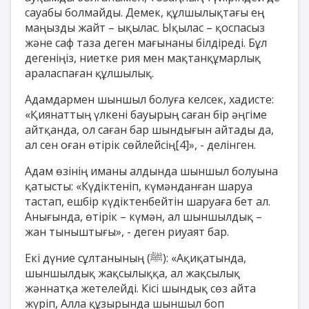
сауабы болмайды. Демек, құлшылықтағы ең
маңызды жайт – ықылас. Ықылас – қоспасыз
және саф таза деген мағынаны білдіреді. Бұл
дегеніңіз, ниетке рия мен мақтанқұмарлық
араласпаған құлшылық.
Адамдармен шыншыл болуға келсек, хадисте:
«Қиянаттың үлкені бауырың саған бір әңгіме
айтқанда, ол саған бар шындығын айтады да,
ал сен оған өтірік сөйлейсің
[4]
», - делінген.
Адам өзінің иманы алдында шыншыл болуына
қатысты: «Күдіктеніп, күмәнданған шаруа
тастап, ешбір күдіктенбейтін шаруаға бет ал.
Анығында, өтірік – күмән, ал шыншылдық –
жан тыныштығы», - деген риуаят бар.
Екі дүние сұлтанының (
ﷺ
): «Ақиқатында,
шыншылдық жақсылыққа, ал жақсылық
жәннатқа жетелейді. Кісі шындық сөз айта
жүріп, Алла құзырында шыншыл боп