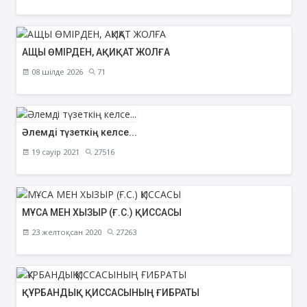
АЩЫ ӨМІРДЕН, АҚИҚАТ ЖОЛҒА
08 шілде 2026
71
Әлемді түзеткің келсе...
19 сәуір 2021
27516
МҰСА МЕН ХЫЗЫР (Ғ.С.) ҚИССАСЫ
23 желтоқсан 2020
27263
ҚҰРБАНДЫҚ ҚИССАСЫНЫҢ ҒИБРАТЫ