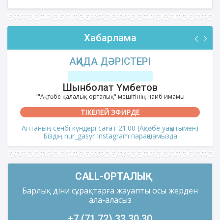
Хабарлама
АҚИДА ДӘРІСТЕРІ
Шынболат Үмбетов
""Ақтөбе қалалық орталық" мешітінің наиб имамы
ТІКЕЛЕЙ ЭФИРДЕ
Аптаның сенбі күндері сағат 21:00 (Ақтөбе уақытымен)
Біздің nur_gasyr Instagram парақшамызда
CALL-ОРТАЛЫҚ
Барлық діни сұрақтарға жауапты осы жерден
ала-аласыз
+7 (71 72) 33 30 30