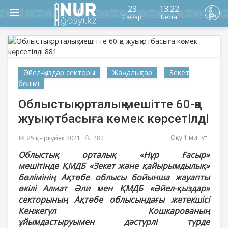
23
13:22
Сафар
Бесін
Әйел-қыздар секторы
Жаңалықтар
Зекет
бөлімі
Облыстық орталық мешітте 60-қа
жуық отбасыға көмек көрсетілді
Оқу 1 минут
25 қыркүйек 2021
482
Облыстық орталық «Нұр Ғасыр»
мешітінде
ҚМДБ «Зекет және қайырымдылық»
бөлімінің Ақтөбе облысы бойынша жауапты
өкілі Алмат Әли мен ҚМДБ «Әйел-қыздар»
секторының Ақтөбе облысындағы жетекшісі
Кенжегүл Кошкарованың
ұйымдастыруымен
дәстүрлі түрде