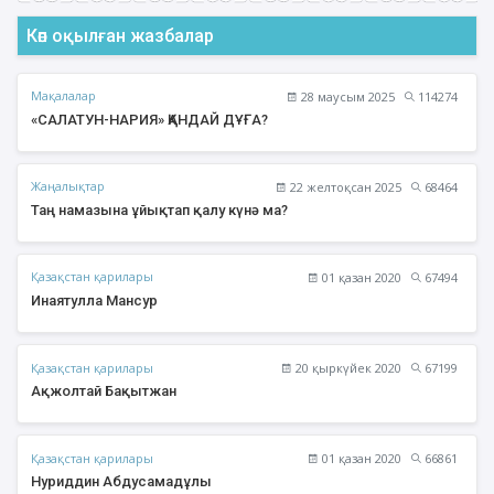
Көп оқылған жазбалар
Мақалалар
28 маусым 2025
114274
«САЛАТУН-НАРИЯ» ҚАНДАЙ ДҰҒА?
Жаңалықтар
22 желтоқсан 2025
68464
Таң намазына ұйықтап қалу күнә ма?
Қазақстан қарилары
01 қазан 2020
67494
Инаятулла Мансур
Қазақстан қарилары
20 қыркүйек 2020
67199
Ақжолтай Бақытжан
Қазақстан қарилары
01 қазан 2020
66861
Нуриддин Абдусамадұлы