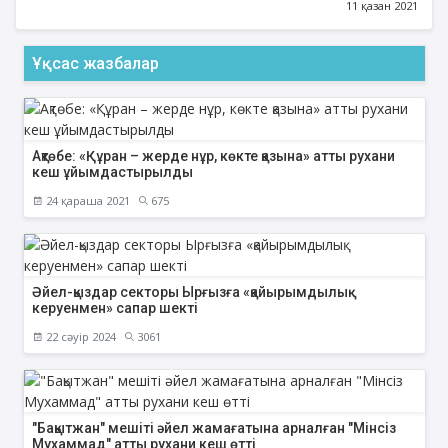
11 қазан 2021
Ұқсас жазбалар
Ақтөбе: «Құран – жерде нұр, көкте қазына» атты рухани
кеш ұйымдастырылды
24 қараша 2021
675
Әйел-қыздар секторы Ырғызға «қайырымдылық
керуенмен» сапар шекті
22 сәуір 2024
3061
"Бақытжан" мешіті әйел жамағатына арналған "Мінсіз
Мухаммад" атты рухани кеш өтті