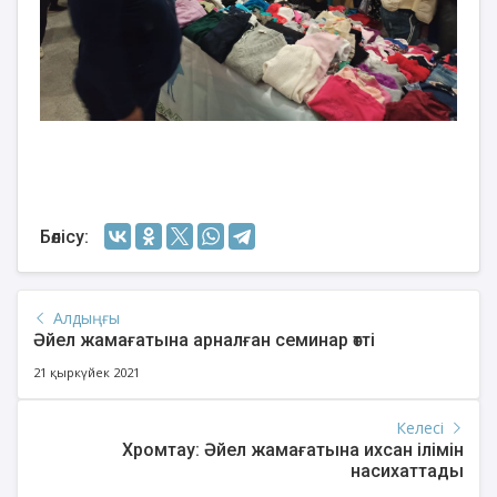
Бөлісу:
Алдыңғы
Әйел жамағатына арналған семинар өтті
21 қыркүйек 2021
Келесі
Хромтау: Әйел жамағатына ихсан ілімін
насихаттады