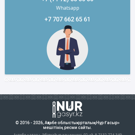
Whatsapp
+7 707 662 65 61
© 2016 - 2026, Ақтөбе облыстық орталық «Нұр Ғасыр»
мешітінің ресми сайты.
Ақтөбе қаласы, Әбілхайыр хан көшесі, 92-үй. 8-7132-774-349