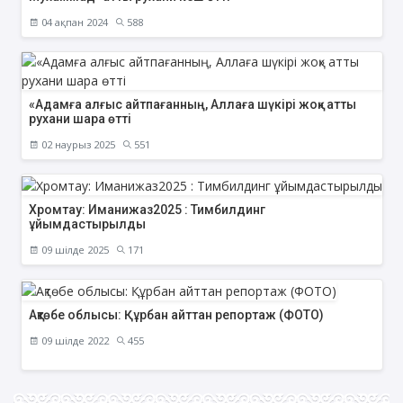
04 ақпан 2024
588
«Адамға алғыс айтпағанның, Аллаға шүкірі жоқ» атты
рухани шара өтті
02 наурыз 2025
551
Хромтау: Иманижаз2025 : Тимбилдинг
ұйымдастырылды
09 шілде 2025
171
Ақтөбе облысы: Құрбан айттан репортаж (ФОТО)
09 шілде 2022
455