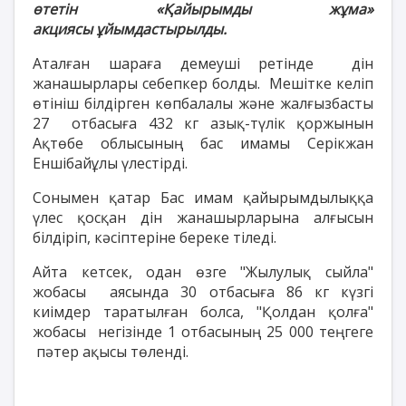
өтетін
«Қайырымды жұма»
акциясы
ұйымдастырылды.
Аталған шараға демеуші ретінде дін
жанашырлары себепкер болды. Мешітке келіп
өтініш білдірген көпбалалы және жалғызбасты
27 отбасыға 432 кг азық-түлік қоржынын
Ақтөбе облысының бас имамы Серікжан
Еншібайұлы үлестірді.
Сонымен қатар Бас имам қайырымдылыққа
үлес қосқан дін жанашырларына алғысын
білдіріп, кәсіптеріне береке тіледі.
Айта кетсек, одан өзге "Жылулық сыйла"
жобасы аясында 30 отбасыға 86 кг күзгі
киімдер таратылған болса, "Қолдан қолға"
жобасы негізінде 1 отбасының 25 000 теңгеге
пәтер ақысы төленді.