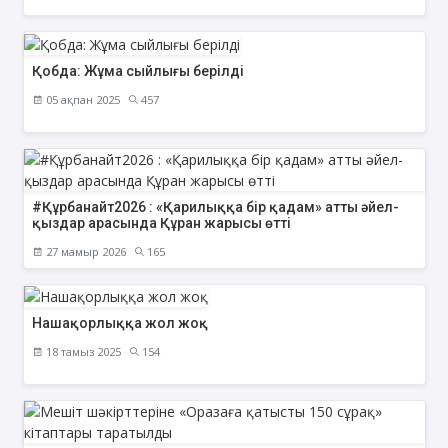
Қобда: Жұма сыйлығы берілді
05 ақпан 2025
457
#Құрбанайт2026 : «Қарилыққа бір қадам» атты әйел-
қыздар арасында Құран жарысы өтті
27 мамыр 2026
165
Нашақорлыққа жол жоқ
18 тамыз 2025
154