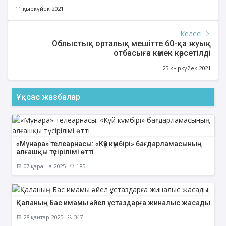
11 қыркүйек 2021
Келесі
Облыстық орталық мешітте 60-қа жуық
отбасыға көмек көрсетілді
25 қыркүйек 2021
Ұқсас жазбалар
«Мұнара» телеарнасы: «Күй күмбірі» бағдарламасының
алғашқы түсірілімі өтті
07 қараша 2025
185
Қаланың Бас имамы әйел ұстаздарға жиналыс жасады
28 қаңтар 2025
347