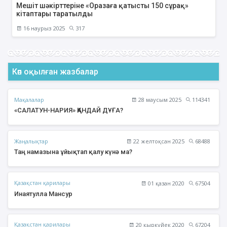
Мешіт шәкірттеріне «Оразаға қатысты 150 сұрақ»
кітаптары таратылды
16 наурыз 2025
317
Көп оқылған жазбалар
Мақалалар
28 маусым 2025
114341
«САЛАТУН-НАРИЯ» ҚАНДАЙ ДҰҒА?
Жаңалықтар
22 желтоқсан 2025
68488
Таң намазына ұйықтап қалу күнә ма?
Қазақстан қарилары
01 қазан 2020
67504
Инаятулла Мансур
Қазақстан қарилары
20 қыркүйек 2020
67204