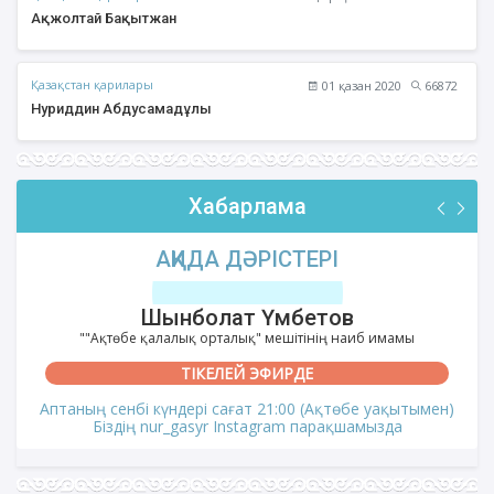
Ақжолтай Бақытжан
Қазақстан қарилары
01 қазан 2020
66872
Нуриддин Абдусамадұлы
Хабарлама
АҚИДА ДӘРІСТЕРІ
Шынболат Үмбетов
""Ақтөбе қалалық орталық" мешітінің наиб имамы
ТІКЕЛЕЙ ЭФИРДЕ
Аптаның сенбі күндері сағат 21:00 (Ақтөбе уақытымен)
Біздің nur_gasyr Instagram парақшамызда