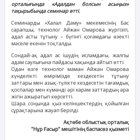
орталығында «Адалдан болсын асыңыз»
тақырыбында семинар өтті.
Семинарды «Халал Даму» мекемесінің Бас
сарапшы, технолог Айжан Омарова жүргізіп,
адал асты тұтыну – бүгінгі қоғамдағы өзекті
мәселе екенін тоқталды.
Сондай-ақ адал ас ішудің исламдағы, жалпы
адам саулығына пайдасы хақында айтып өтті.
Одан өзге технолог маман Айжан Омарова
күнделікті өмірімізде кездесетін тұтыну
заттары мен азық-түлікте кездесетін тағамдық
қоспалар мен күмәнді әрі харам заттардың ара
жігін ажыратып көрсетті.
Шара соңында қыз-келіншектердің қойылған
сұрақтарына жауап берілді.
Ақтөбе облыстық орталық
"Нұр Ғасыр" мешітінің баспасөз қызметі