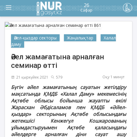
26
Сафар
Әйел-қыздар секторы
Жаңалықтар
Халал
даму
Әйел жамағатына арналған
семинар өтті
Оқу 1 минут
21 қыркүйек 2021
579
Бүгін әйел жамағатының сауатын жетілдіру
мақсатында ҚМДБ «Халал Даму» мекемесінің
Ақтөбе облысы бойынша жауапты өкілі
Жарасхан Әбдісаламов пен ҚМДБ «Әйел-
қыздар» секторының Ақтөбе облысындағы
жетекшісі Кенжегүл Кошкарованың
ұйымдастыруымен Ақтөбе қаласындағы
әйелдерге арналған діни сауат ашу