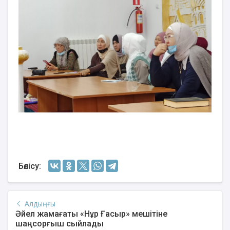
Бөлісу:
Алдыңғы
Әйел жамағаты «Нұр Ғасыр» мешітіне
шаңсорғыш сыйлады