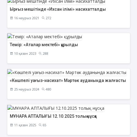
Ырғыз мешітінде «Ихсан ілімі» насихатталды
16 наурыз 2021
272
Темір: «Аталар мектебі» құрылды
10 қазан 2023
288
«Көшпелі уағыз-насихат» Мәртөк ауданында жалғасты
25 наурыз 2024
480
МҰНАРА АПТАЛЫҒЫ 12.10.2025 толық нұсқа
11 қазан 2025
65