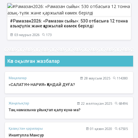
#Рамазан2026: «Рамазан сыйы»: 530 отбасыға 12 тонна
азық-түлік және қаржылай көмек берілді
03 наурыз 2026
173
Көп оқылған жазбалар
Мақалалар
28 маусым 2025
114380
«САЛАТУН-НАРИЯ» ҚАНДАЙ ДҰҒА?
Жаңалықтар
22 желтоқсан 2025
68496
Таң намазына ұйықтап қалу күнә ма?
Қазақстан қарилары
01 қазан 2020
67505
Инаятулла Мансур