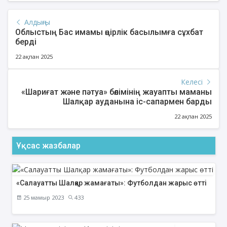
Алдыңғы
Облыстың Бас имамы өңірлік басылымға сұхбат
берді
22 ақпан 2025
Келесі
«Шариғат және пәтуа» бөлімінің жауапты маманы
Шалқар ауданына іс-сапармен барды
22 ақпан 2025
Ұқсас жазбалар
«Салауатты Шалқар жамағаты»: Футболдан жарыс өтті
25 мамыр 2023
433