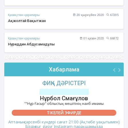
Қазақстан қарилары
20 қыркүйек 2020
67205
Ақжолтай Бақытжан
Қазақстан қарилары
01 қазан 2020
66872
Нуриддин Абдусамадұлы
Хабарлама
ФИҚҺ ДӘРІСТЕРІ
Нұрбол Смағұлов
""Нұр Ғасыр" облыстық мешітінің наиб имамы
ТІКЕЛЕЙ ЭФИРДЕ
Аптаның сәрсенбі күндері сағат 21:00 (Ақтөбе уақытымен)
Біздің nur_gasyr Instagram парақшамызда