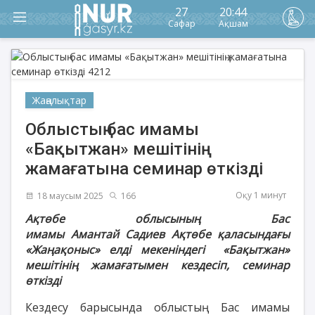
27
20:44
Сафар
Ақшам
Жаңалықтар
Облыстың бас имамы
«Бақытжан» мешітінің
жамағатына семинар өткізді
Оқу 1 минут
18 маусым 2025
166
Ақтөбе облысы
ның Бас
имамы
Амантай
Садиев
Ақтөбе қаласындағы
«Жаңақоныс» елді мекеніндегі
«Бақытжан»
мешітінің жамағатымен кездесіп, семинар
өткізді
Кездесу барысында облыстың Бас имамы