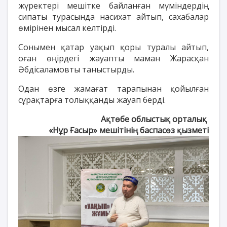
жүректері мешітке байланған мүміндердің
сипаты турасында насихат айтып, сахабалар
өмірінен мысал келтірді.
Сонымен қатар уақып қоры туралы айтып,
оған өңірдегі жауапты маман Жарасқан
Әбдісаламовты таныстырды.
Одан өзге жамағат тарапынан қойылған
сұрақтарға толыққанды жауап берді.
Ақтөбе облыстық орталық
«Нұр Ғасыр» мешітінің баспасөз қызметі