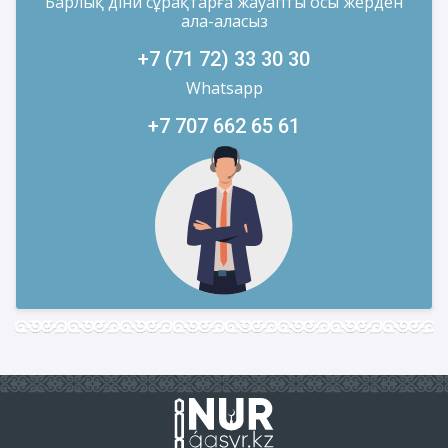
Барлық діни сұрақтарға жауапты осы жерден
ала-аласыз
+7 (71 72) 33 30 30
Whatsapp
+7 707 662 65 61