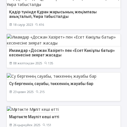
Қадір түнінде Құран жарысының жеңімпазы
анықталып, Ұмра табысталды
18 сәуір 2023
416
Имамдар «Досжан Хазірет» пен «Есет Көкіұлы батыр»
кесенесіне зиярат жасады
08 желтоқсан 2025
135
Су бергеннің сауабы, төккеннің жауабы бар
23 қазан 2025
215
Мәртөкте Мәуліт кеші өтті
26 қыркүйек 2025
151