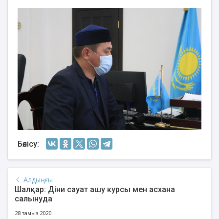
Бөлісу:
Алдыңғы
Шалқар: Діни сауат ашу курсы мен асхана
салынуда
28 тамыз 2020