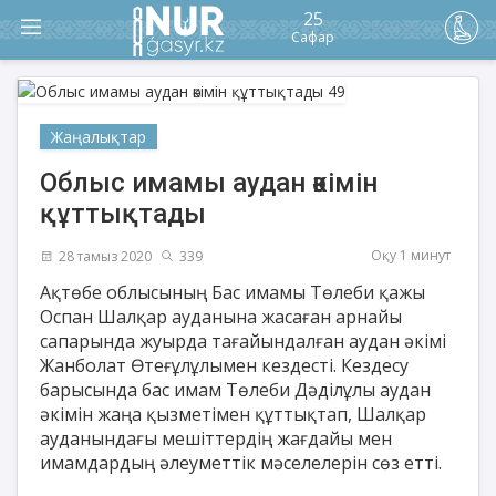
25
Сафар
Жаңалықтар
Облыс имамы аудан әкімін
құттықтады
Оқу 1 минут
28 тамыз 2020
339
Ақтөбе облысының Бас имамы Төлеби қажы
Оспан Шалқар ауданына жасаған арнайы
сапарында жуырда тағайындалған аудан әкімі
Жанболат Өтеғұлұлымен кездесті. Кездесу
барысында бас имам Төлеби Дәділұлы аудан
әкімін жаңа қызметімен құттықтап, Шалқар
ауданындағы мешіттердің жағдайы мен
имамдардың әлеуметтік мәселелерін сөз етті.