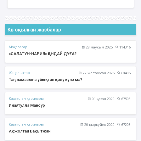
Көп оқылған жазбалар
Мақалалар
28 маусым 2025
114316
«САЛАТУН-НАРИЯ» ҚАНДАЙ ДҰҒА?
Жаңалықтар
22 желтоқсан 2025
68485
Таң намазына ұйықтап қалу күнә ма?
Қазақстан қарилары
01 қазан 2020
67503
Инаятулла Мансур
Қазақстан қарилары
20 қыркүйек 2020
67203
Ақжолтай Бақытжан