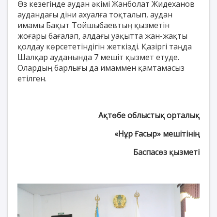
Өз кезегінде аудан әкімі Жанболат Жидеханов
аудандағы діни ахуалға тоқталып, аудан
имамы Бақыт Тойшыбаевтың қызметін
жоғары бағалап, алдағы уақытта жан-жақты
қолдау көрсететіндігін жеткізді. Қазіргі таңда
Шалқар ауданында 7 мешіт қызмет етуде.
Олардың барлығы да имаммен қамтамасыз
етілген.
Ақтөбе облыстық орталық
«Нұр Ғасыр» мешітінің
Баспасөз қызметі