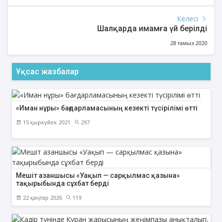
Келесі
Шалқарда имамға үй берілді
28 тамыз 2020
Ұқсас жазбалар
«Иман нұры» бағдарламасының кезекті түсірілімі өтті
15 қыркүйек 2021
297
Мешіт азаншысы «Уақып — сарқылмас қазына»
тақырыбында сұхбат берді
22 қаңтар 2026
119