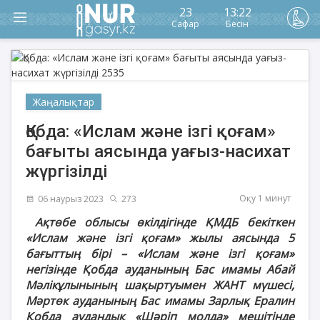
23
13:22
Сафар
Бесін
Жаңалықтар
Қобда: «Ислам және ізгі қоғам»
бағыты аясында уағыз-насихат
жүргізілді
Оқу 1 минут
06 наурыз 2023
273
Ақтөбе облысы өкілдігінде ҚМДБ бекіткен
«Ислам және ізгі қоғам» жылы аясында 5
бағыттың бірі – «Ислам және ізгі қоғам»
негізінде Қобда ауданының Бас имамы Абай
Мәлікұлынының шақыртуымен ЖАНТ мүшесі,
Мәртөк ауданының Бас имамы Зарлық Ералин
Қобда аудандық «Шәріп молда» мешітінде