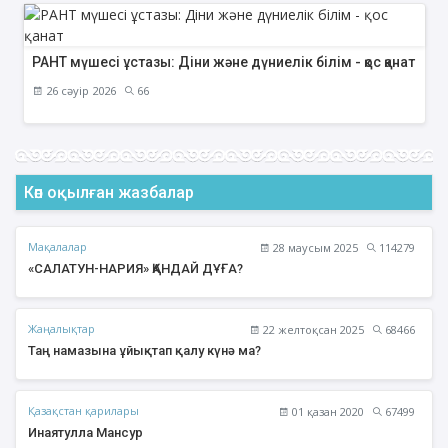
РАНТ мүшесі ұстазы: Діни және дүниелік білім - қос қанат
26 сәуір 2026
66
Көп оқылған жазбалар
Мақалалар
28 маусым 2025
114279
«САЛАТУН-НАРИЯ» ҚАНДАЙ ДҰҒА?
Жаңалықтар
22 желтоқсан 2025
68466
Таң намазына ұйықтап қалу күнә ма?
Қазақстан қарилары
01 қазан 2020
67499
Инаятулла Мансур