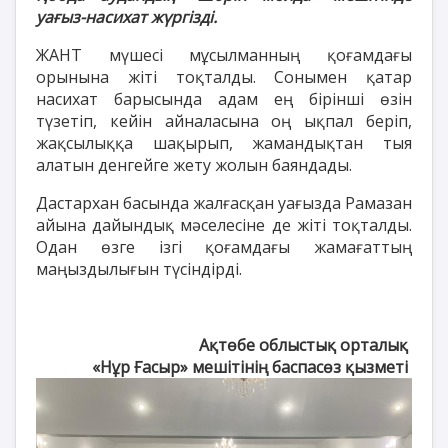
уағыз-насихат жүргізді.
ЖАНТ мүшесі мұсылманның қоғамдағы
орынына жіті тоқталды. Сонымен қатар
насихат барысында адам ең бірінші өзін
түзетіп, кейін айналасына оң ықпал беріп,
жақсылыққа шақырып, жамандықтан тыя
алатын денгейге жету жолын баяндады.
Дастархан басында жалғасқан уағызда Рамазан
айына дайындық мәселесіне де жіті тоқталды.
Одан өзге ізгі қоғамдағы жамағаттың
маңыздылығын түсіндірді.
Ақтөбе облыстық орталық
«Нұр Ғасыр» мешітінің баспасөз қызметі