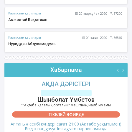
Қазақстан қарилары
20 қыркүйек 2020
67200
Ақжолтай Бақытжан
Қазақстан қарилары
01 қазан 2020
66869
Нуриддин Абдусамадұлы
Хабарлама
АҚИДА ДӘРІСТЕРІ
Шынболат Үмбетов
""Ақтөбе қалалық орталық" мешітінің наиб имамы
ТІКЕЛЕЙ ЭФИРДЕ
Аптаның сенбі күндері сағат 21:00 (Ақтөбе уақытымен)
Біздің nur_gasyr Instagram парақшамызда