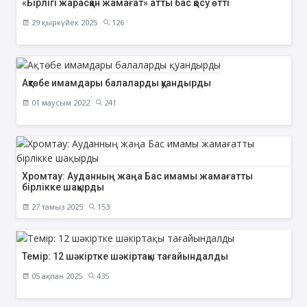
«Бірлігі жарасқан жамағат» атты бас қосу өтті
29 қыркүйек 2025
126
Ақтөбе имамдары балаларды қуандырды
01 маусым 2022
241
Хромтау: Ауданның жаңа Бас имамы жамағатты
бірлікке шақырды
27 тамыз 2025
153
Темір: 12 шәкіртке шәкіртақы тағайындалды
05 ақпан 2025
435