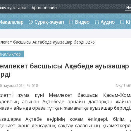
ашу курстары
Құран онлайн
Мақалалар
Сұрақ-жауап
Видео
Аудио
Кі
аңалықтар
емлекет басшысы Ақтөбеде ауызашар
рді
Оқу 1 м
6 наурыз 2024
518
сиетті жұма күні Мемлекет басшысы Қасым-Жом
қаевтың атынан Ақтөбеде арнайы дастарқан жайыл
мазан айында ораза тұтқан жамағатқа ауызашар берілді.
ызашарға Ақтөбе өңірінің қоғам өкілдері, білім, д
дениет және денсаулық сақтау саласының қызметкерле