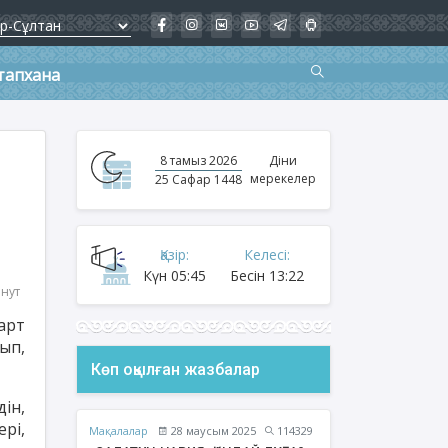
тапхана
8 тамыз 2026
Діни
мерекелер
25 Сафар 1448
Қазір:
Келесі:
Күн
05:45
Бесін
13:22
инут
арт
ып,
Көп оқылған жазбалар
ін,
рі,
Мақалалар
28 маусым 2025
114329