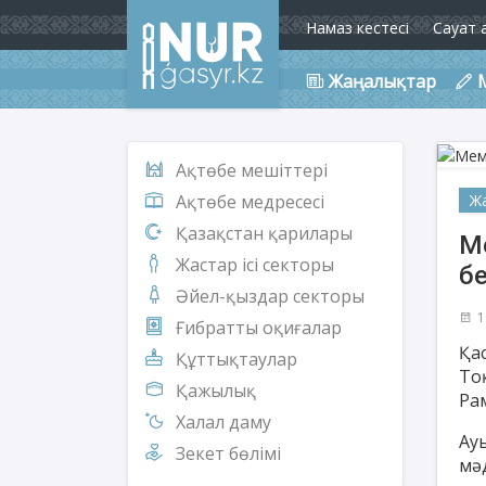
Намаз кестесі
Сауат 
Жаңалықтар
Ақтөбе мешіттері
Ж
Ақтөбе медресесі
Қазақстан қарилары
М
Жастар ісі секторы
бе
Әйел-қыздар секторы
1
Ғибратты оқиғалар
Қа
Құттықтаулар
То
Қажылық
Ра
Халал даму
Ау
Зекет бөлімі
мә