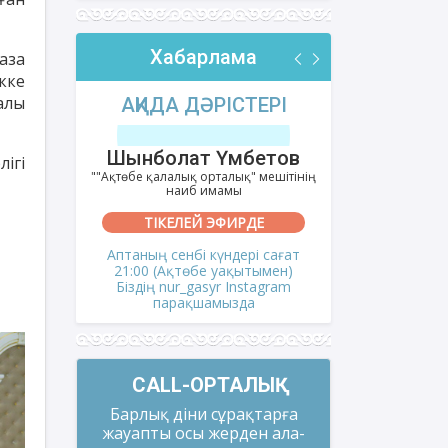
Хабарлама
аза
кке
алы
РІ
АҚИДА ДӘРІСТЕРІ
ФИҚҺ 
лов
Шынболат Үмбетов
Нұрбо
ігі
ітінің
""Ақтөбе қалалық орталық" мешітінің
""Нұр Ғасыр"
наиб имамы
на
ТІКЕЛЕЙ ЭФИРДЕ
ТІКЕ
і сағат
Аптаның сенбі күндері сағат
Аптаның сәрс
мен)
21:00 (Ақтөбе уақытымен)
21:00 (Ақ
gram
Біздің nur_gasyr Instagram
Біздің nu
парақшамызда
пар
CALL-ОРТАЛЫҚ
Барлық діни сұрақтарға
жауапты осы жерден ала-