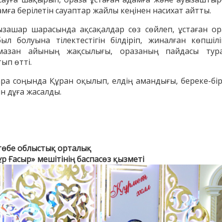
амға берілетін сауаптар жайлы кеңінен насихат айтты.
ызашар шарасында ақсақалдар сөз сөйлеп, ұстаған ор
был болуына тілектестігін білдіріп, жиналған көпшілі
мазан айының жақсылығы, оразаның пайдасы тур
АҚИДА ДӘРІСТЕРІ
ФИҚҺ ДӘРІСТЕ
ып өтті.
Шынболат Үмбетов
Нұрбол Смағұ
ра соңында Құран оқылып, елдің амандығы, береке-бірл
""Ақтөбе қалалық орталық" мешітінің
""Нұр Ғасыр" облыстық меш
н дұға жасалды.
наиб имамы
наиб имамы
ТІКЕЛЕЙ ЭФИРДЕ
ТІКЕЛЕЙ ЭФИРДЕ
Аптаның сенбі күндері сағат
Аптаның сәрсенбі күндер
21:00 (Ақтөбе уақытымен)
21:00 (Ақтөбе уақыты
Біздің nur_gasyr Instagram
Біздің nur_gasyr Insta
төбе облыстық орталық
парақшамызда
парақшамызда
р Ғасыр» мешітінің баспасөз қызметі