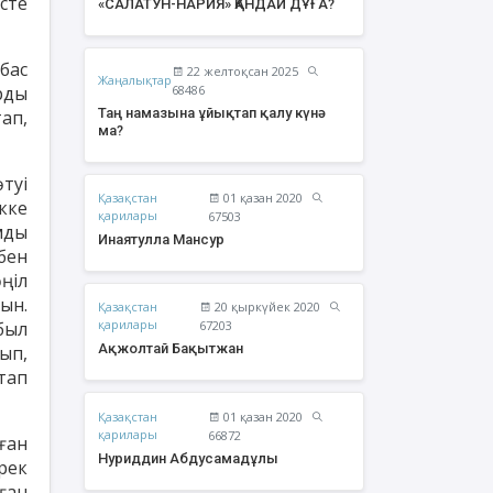
сте
«САЛАТУН-НАРИЯ» ҚАНДАЙ ДҰҒА?
бас
22 желтоқсан 2025
Жаңалықтар
рды
68486
Таң намазына ұйықтап қалу күнә
ап,
ма?
туі
Қазақстан
01 қазан 2020
кке
қарилары
67503
мды
Инаятулла Мансур
бен
ңіл
ын.
Қазақстан
20 қыркүйек 2020
жолтай Бақытжан
Әбішев Қуаныш
қарилары
был
67203
Тоқсанбайұлы
Ақжолтай Бақытжан
ып,
тап
Қазақстан
01 қазан 2020
қарилары
66872
ған
Нуриддин Абдусамадұлы
рек
ған