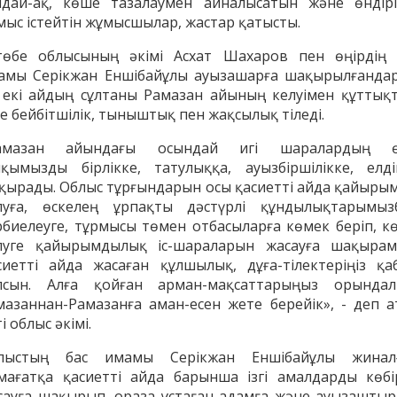
ндай-ақ, көше тазалаумен айналысатын және өндірі
мыс істейтін жұмысшылар, жастар қатысты.
төбе облысының әкімі Асхат Шахаров пен өңірдің 
амы Серікжан Еншібайұлы ауызашарға шақырылғанда
 екі айдың сұлтаны Рамазан айының келуімен құттықт
е бейбітшілік, тыныштық пен жақсылық тіледі.
амазан айындағы осындай игі шаралардың ө
лқымызды бірлікке, татулыққа, ауызбіршілікке, елді
қырады. Облыс тұрғындарын осы қасиетті айда қайыры
луға, өскелең ұрпақты дәстүрлі құндылықтарымыз
рбиелеуге, тұрмысы төмен отбасыларға көмек беріп, кө
луге қайырымдылық іс-шараларын жасауға шақырам
енов Бекжан
Жұмабаев Данияр
Ақ
сиетті айда жасаған құлшылық, дұға-тілектеріңіз қа
ангелдіұлы
Әлимұхамедұлы
лсын. Алға қойған арман-мақсаттарыңыз орындал
мазаннан-Рамазанға аман-есен жете берейік», - деп а
і облыс әкімі.
лыстың бас имамы Серікжан Еншібайұлы жинал
мағатқа қасиетті айда барынша ізгі амалдарды көбі
сауға шақырып, ораза ұстаған адамға және ауызаштыр