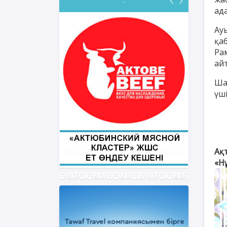
-
ад
Ау
қа
Ра
ФИҚҺ ДӘРІСТЕРІ
айт
Нұрбол Смағұлов
Ша
""Нұр Ғасыр" облыстық мешітінің
үші
наиб имамы
ТІКЕЛЕЙ ЭФИРДЕ
Аптаның сәрсенбі күндері сағат
21:00 (Ақтөбе уақытымен)
Біздің nur_gasyr Instagram
Ақ
парақшамызда
«Нұ