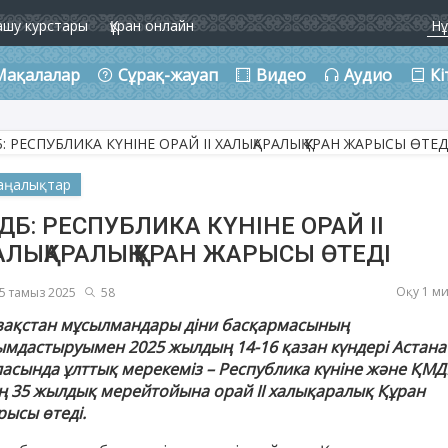
ашу курстары
Құран онлайн
Мақалалар
Сұрақ-жауап
Видео
Аудио
Кі
аңалықтар
МДБ: РЕСПУБЛИКА КҮНІНЕ ОРАЙ ІІ
АЛЫҚАРАЛЫҚ ҚҰРАН ЖАРЫСЫ ӨТЕДІ
Оқу 1 м
5 тамыз 2025
58
зақстан мұсылмандары діни басқармасының
ымдастыруымен 2025 жылдың 14-16 қазан күндері Астана
ласында ұлттық мерекеміз – Республика күніне және ҚМД
ң 35 жылдық мерейтойына орай ІІ халықаралық Құран
рысы өтеді.