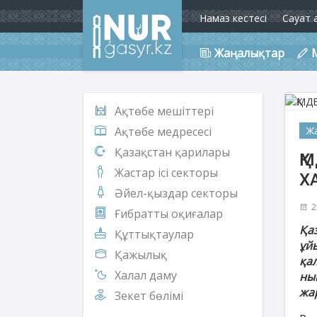
Намаз кестесі
Сауат 
Жаңалықтар
Ақтөбе мешіттері
Ж
Ақтөбе медресесі
Қазақстан қарилары
Қ
Жастар ісі секторы
Х
Әйел-қыздар секторы
2
Ғибратты оқиғалар
Қа
Құттықтаулар
ұй
Қажылық
қа
Халал даму
ны
жа
Зекет бөлімі