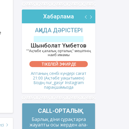
.
Хабарлама
РІ
АҚИДА ДӘРІСТЕРІ
ФИҚҺ 
е
лов
Шынболат Үмбетов
Нұрбо
ітінің
""Ақтөбе қалалық орталық" мешітінің
""Нұр Ғасыр"
наиб имамы
на
ТІКЕЛЕЙ ЭФИРДЕ
ТІКЕ
і сағат
Аптаның сенбі күндері сағат
Аптаның сәрс
мен)
21:00 (Ақтөбе уақытымен)
21:00 (Ақ
gram
Біздің nur_gasyr Instagram
Біздің nu
парақшамызда
пар
CALL-ОРТАЛЫҚ
Барлық діни сұрақтарға
жауапты осы жерден ала-
есі