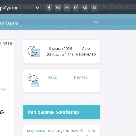
тапхана
6 тамыз 2026
Діни
мерекелер
23 Сафар 1448
Қазір:
Келесі:
инут
Б-
Көп оқылған жазбалар
Мақалалар
28 маусым 2025
114268