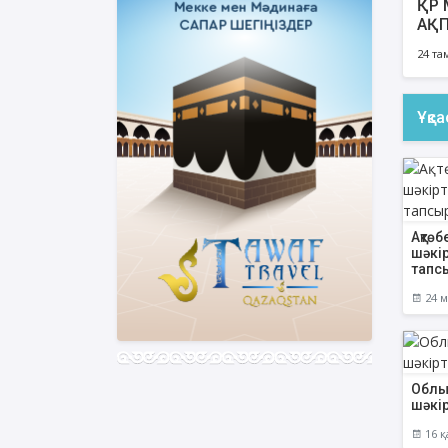
ҚР 
АҚП
СА
24 та
ҚА
КЕЗ
Ұқс
Ақтө
шәкі
тапс
24 м
Облы
шәкі
16 қ