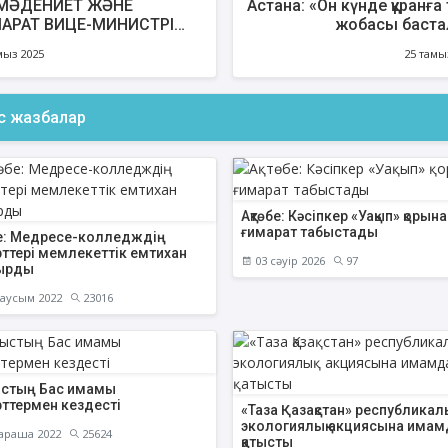
МӘДЕНИЕТ ЖӘНЕ
Астана: «Он күнде құранға
АРАТ ВИЦЕ-МИНИСТРІ
жобасы баст
УД АРАБИЯСЫНЫҢ
мыз 2025
25 тамы
ЖЫЛЫҚ МИНИСТРІМЕН
ДЕСТІ
ас жазбалар
Ақтөбе: Кәсіпкер «Уақып» қорына
ғимарат табыстады
бе: Медресе-колледждің
рттері мемлекеттік емтихан
03 сәуір 2026
97
ырды
аусым 2022
23016
стың Бас имамы
рттермен кездесті
«Таза Қазақстан» республикалы
экологиялық акциясына имам
араша 2022
25624
қатысты