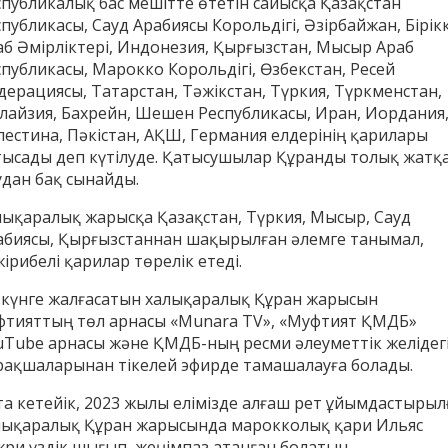
спубликалық бас мешітте өтетін сайысқа Қазақстан
публикасы, Сауд Арабиясы Корольдігі, Әзірбайжан, Бірік
аб Әмірліктері, Индонезия, Қырғызстан, Мысыр Араб
спубликасы, Марокко Корольдігі, Өзбекстан, Ресей
дерациясы, Татарстан, Тәжікстан, Түркия, Түркменстан,
лайзия, Бахрейн, Шешен Республикасы, Иран, Иордания
лестина, Пәкістан, АҚШ, Германия елдерінің қарилары
тысады деп күтілуде. Қатысушылар Құранды толық жатқ
удан бақ сынайды.
лықаралық жарысқа Қазақстан, Түркия, Мысыр, Сауд
абиясы, Қырғызстаннан шақырылған әлемге танымал,
ірибелі қарилар төрелік етеді.
енов Бекжан
Жұмабаев Данияр
Ақ
і күнге жалғасатын халықаралық Құран жарысын
ангелдіұлы
Әлимұхамедұлы
фтияттың төл арнасы «Munara TV», «Муфтият ҚМДБ»
uTube арнасы және ҚМДБ-ның ресми әлеуметтік желідег
рақшаларынан тікелей эфирде тамашалауға болады.
та кетейік, 2023 жылы елімізде алғаш рет ұйымдастырыл
лықаралық Құран жарысында марокколық қари Ильяс
жри үздік шығып, жеңімпаз атанған болатын.