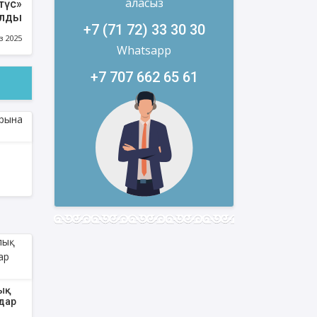
аласыз
 түс»
алды
+7 (71 72) 33 30 30
з 2025
Whatsapp
+7 707 662 65 61
қ
дар