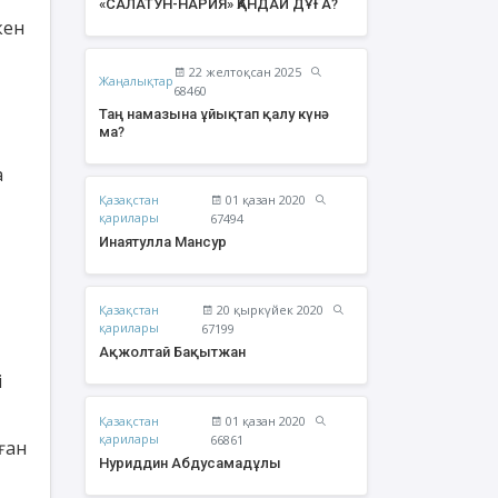
«САЛАТУН-НАРИЯ» ҚАНДАЙ ДҰҒА?
кен
22 желтоқсан 2025
Жаңалықтар
68460
Таң намазына ұйықтап қалу күнә
,
ма?
а
Қазақстан
01 қазан 2020
қарилары
67494
Инаятулла Мансур
Қазақстан
20 қыркүйек 2020
жолтай Бақытжан
Әбішев Қуаныш
қарилары
67199
Тоқсанбайұлы
Ақжолтай Бақытжан
і
Қазақстан
01 қазан 2020
қарилары
66861
ған
Нуриддин Абдусамадұлы