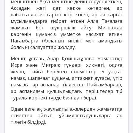
меншітінен Ақса мешітіне дейін серуендеткен,
Ақсадан жеті қат көкке көтерген, әр
қабатында аяттарын көрсеткен, әр аяттарын
мұсылмандарға ғибрат еткен Алла Тағалаға
жамағат боп шүкіршілік айту, Миғражда
көргенін күмәнсіз үмметке насихат еткен
Пағамбарға (Алланың игілігі мен амандығы
болсын) салауаттар жолдау.
Мешіт ұстазы Анар Қойшығұлова жамағатқа
Исра және Миғраж түндері, хикметі, оқиға
желісі, сыйға берілген нығметтер: 5 уақыт
намаз, шапағаат құқығы, әттахият дұғасы, үтір
намазы, әр аспанда тілдескен Пайғамбарлар,
әр аспандағы құлшылықтағы періштелер т.б
туралы көрнекі түрде баяндап берді.
Одан өзге ақ жаулықты әжелерден жамағатқа
өсиеттер айтып, ұйымдастырушыларға ақ
тілегін білдірді.