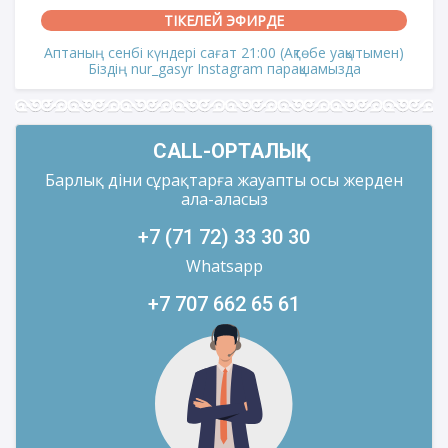
ТІКЕЛЕЙ ЭФИРДЕ
Аптаның сенбі күндері сағат 21:00 (Ақтөбе уақытымен)
Біздің nur_gasyr Instagram парақшамызда
CALL-ОРТАЛЫҚ
Барлық діни сұрақтарға жауапты осы жерден
ала-аласыз
+7 (71 72) 33 30 30
Whatsapp
+7 707 662 65 61