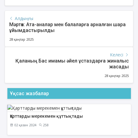
Алдыңғы
Мәртөк: Ата-аналар мен балаларға арналған шара
ұйымдастырылды
28 қаңтар 2025
Келесі
Қаланың Бас имамы әйел ұстаздарға жиналыс
жасады
28 қаңтар 2025
Ұқсас жазбалар
Қарттарды мерекемен құттықтады
02 қазан 2024
258