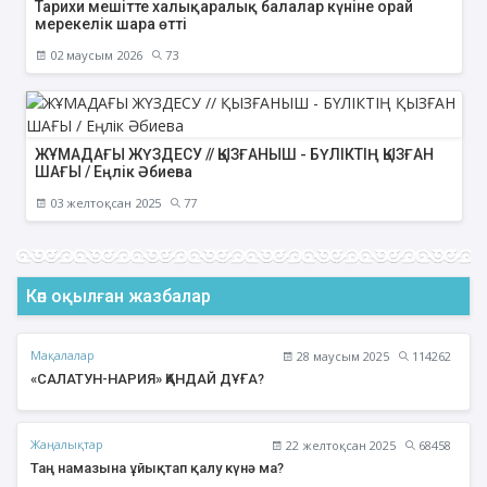
Тарихи мешітте халықаралық балалар күніне орай
мерекелік шара өтті
02 маусым 2026
73
ЖҰМАДАҒЫ ЖҮЗДЕСУ // ҚЫЗҒАНЫШ - БҮЛІКТІҢ ҚЫЗҒАН
ШАҒЫ / Еңлік Әбиева
03 желтоқсан 2025
77
Көп оқылған жазбалар
Мақалалар
28 маусым 2025
114262
«САЛАТУН-НАРИЯ» ҚАНДАЙ ДҰҒА?
Жаңалықтар
22 желтоқсан 2025
68458
Таң намазына ұйықтап қалу күнә ма?