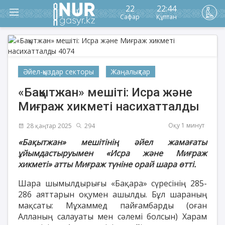
22
22:44
Сафар
Құптан
Әйел-қыздар секторы
Жаңалықтар
«Бақытжан» мешіті: Исра және
Миғраж хикметі насихатталды
Оқу 1 минут
28 қаңтар 2025
294
«Бақытжан» мешітінің әйел жамағаты
ұйымдастыруымен «Исра және Миғраж
хикметі» атты Миғраж түніне орай шара өтті.
Шара шымылдырығы «Бақара» сүресінің 285-
286 аяттарын оқумен ашылды. Бұл шараның
мақсаты: Мұхаммед пайғамбарды (оған
Алланың салауаты мен сәлемі болсын) Харам