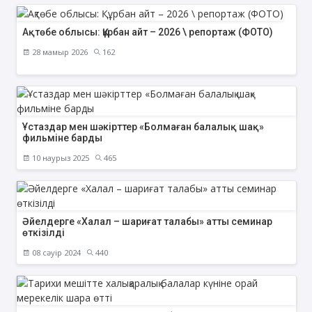
Ақтөбе облысы: Құрбан айт – 2026 \ репортаж (ФОТО)
28 мамыр 2026
162
Ұстаздар мен шәкірттер «Болмаған балалық шақ»
фильміне барды
10 наурыз 2025
465
Әйелдерге «Халал – шариғат талабы» атты семинар
өткізілді
08 сәуір 2024
440