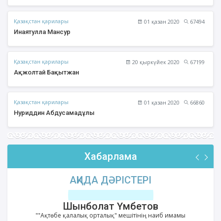
Қазақстан қарилары
01 қазан 2020
67494
Инаятулла Мансур
Қазақстан қарилары
20 қыркүйек 2020
67199
Ақжолтай Бақытжан
Қазақстан қарилары
01 қазан 2020
66860
Нуриддин Абдусамадұлы
Хабарлама
АҚИДА ДӘРІСТЕРІ
Шынболат Үмбетов
""Ақтөбе қалалық орталық" мешітінің наиб имамы