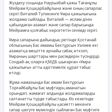
Жүздесу соңында Наурызбай қажы Тағанұлы
Мейрам Қошқарбайұлына және оның сапарлас
серігі Виталий Тупикинге Ұмра қажылығына
жолдама сыйлады. Виталий — ислам дінін
қабылдаған азамат және сапар барысында
Мейрамға қолғабыс көрсететін сенімді серігі.
Ұмра сапарына дайындық ретінде Қостанай
облысының Бас имамы Бектұрсын Уәлиев екі
азаматқа мешітте арнайы сабақ өткізіп,
Ұмраның шарттары мен рәсімдерін түсіндірді.
Сондай-ақ оларға ҚМДБ шығарған «Ұмра
қажылығы» атты әдістемелік құрал табыс
етілді.
Жұма намазында бас имам Бектұрсын
Торғайбайұлы Бас мүфтидің аманатын
орындап, жамағат алдында жолдамаларды
салтанатты түрде табыстады. Өз кезегінде
Мейрам Қошқарбайұлы қасиетті мекенге
сапар шегуге мүмкіндік сыйлаған Бас мүфтиге