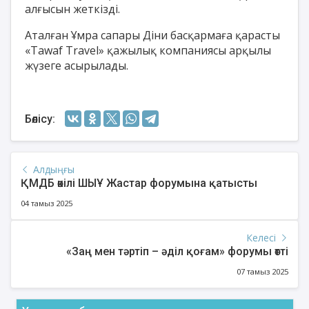
алғысын жеткізді.
Аталған Ұмра сапары Діни басқармаға қарасты
«Tawaf Travel» қажылық компаниясы арқылы
жүзеге асырылады.
Бөлісу:
Алдыңғы
ҚМДБ өкілі ШЫҰ Жастар форумына қатысты
04 тамыз 2025
Келесі
«Заң мен тәртіп – әділ қоғам» форумы өтті
07 тамыз 2025