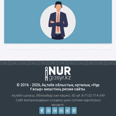
© 2016 - 2026, Ақтөбе облыстық орталық «Нұр
Ғасыр» мешітінің ресми сайты.
Ақтөбе қаласы, Әбілхайыр хан көшесі, 92-үй. 8-7132-774-349
Сайт материалдарын қолдану үшін сілтеме көрсетуіңіз
міндетті.