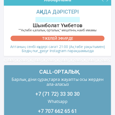
АҚИДА ДӘРІСТЕРІ
Шынболат Үмбетов
""Ақтөбе қалалық орталық" мешітінің наиб имамы
ТІКЕЛЕЙ ЭФИРДЕ
Аптаның сенбі күндері сағат 21:00 (Ақтөбе уақытымен)
Біздің nur_gasyr Instagram парақшамызда
CALL-ОРТАЛЫҚ
Барлық діни сұрақтарға жауапты осы жерден
ала-аласыз
+7 (71 72) 33 30 30
Whatsapp
+7 707 662 65 61