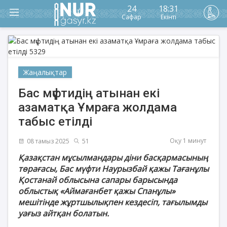
24
18:31
Сафар
Екінті
Жаңалықтар
Бас мүфтидің атынан екі
азаматқа Ұмраға жолдама
табыс етілді
Оқу 1 минут
08 тамыз 2025
51
Қазақстан мұсылмандары діни басқармасының
төрағасы, Бас мүфти Наурызбай қажы Тағанұлы
Қостанай облысына сапары барысында
облыстық «Аймағанбет қажы Спанұлы»
мешітінде жұртшылықпен кездесіп, тағылымды
уағыз айтқан болатын.