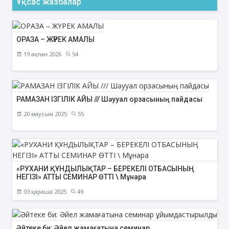
Ұқсас жазбалар
ОРАЗА – ЖҮРЕК АМАЛЫ
19 ақпан 2026
54
РАМАЗАН ІЗГІЛІК АЙЫ /// Шәууал орзасының пайдасы
20 маусым 2025
55
«РУХАНИ ҚҰНДЫЛЫҚТАР – БЕРЕКЕЛІ ОТБАСЫНЫҢ
НЕГІЗІ» АТТЫ СЕМИНАР ӨТТІ \ Мұнара
03 қараша 2025
49
Әйтеке би: Әйел жамағатына семинар