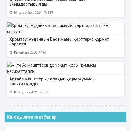
ұйымдастырылды
19 қыркүйек 2024
537
Хромтау: Ауданның Бас имамы қарттарға құрмет
көрсетті
18 мамыр 2026
60
Ақтөбе мешіттерінде уақып қоры жұмысы
насихатталды
10 наурыз 2026
882
Көп оқылған жазбалар