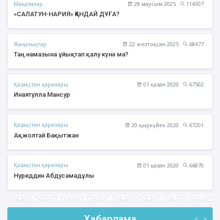
Мақалалар
28 маусым 2025
114307
«САЛАТУН-НАРИЯ» ҚАНДАЙ ДҰҒА?
Жаңалықтар
22 желтоқсан 2025
68477
Таң намазына ұйықтап қалу күнә ма?
Қазақстан қарилары
01 қазан 2020
67502
Инаятулла Мансур
Қазақстан қарилары
20 қыркүйек 2020
67201
Ақжолтай Бақытжан
Қазақстан қарилары
01 қазан 2020
66870
Нуриддин Абдусамадұлы
Хабарлама