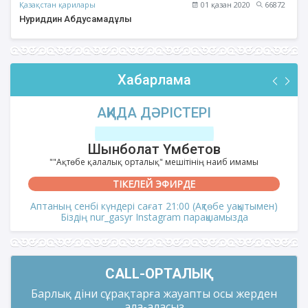
Қазақстан қарилары
01 қазан 2020
66872
Нуриддин Абдусамадұлы
Хабарлама
АҚИДА ДӘРІСТЕРІ
Шынболат Үмбетов
""Ақтөбе қалалық орталық" мешітінің наиб имамы
ТІКЕЛЕЙ ЭФИРДЕ
Аптаның сенбі күндері сағат 21:00 (Ақтөбе уақытымен)
Біздің nur_gasyr Instagram парақшамызда
CALL-ОРТАЛЫҚ
Барлық діни сұрақтарға жауапты осы жерден
ала-аласыз