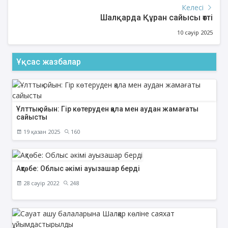
Келесі
Шалқарда Құран сайысы өтті
10 сәуір 2025
Ұқсас жазбалар
Ұлттық ойын: Гір көтеруден қала мен аудан жамағаты
сайысты
19 қазан 2025
160
Ақтөбе: Облыс әкімі ауызашар берді
28 сәуір 2022
248