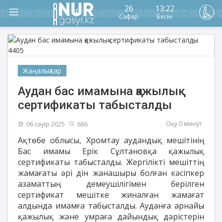
26
13:22
Сафар
Бесін
Жаңалықтар
Аудан бас имамына қажылық
сертификаты табысталды
Оқу 0 минут
06 сәуір 2025
686
Ақтөбе облысы, Хромтау аудандық мешітінің
Бас имамы Ерік Сұлтановқа қажылық
сертификаты табысталды. Жергілікті мешіттің
жамағаты әрі дін жанашыры болған кәсіпкер
азаматтың демеушілігімен берілген
сертификат мешітке жиналған жамағат
алдында имамға табысталды. Ауданға арнайы
қажылық және умраға дайындық дәрістерін