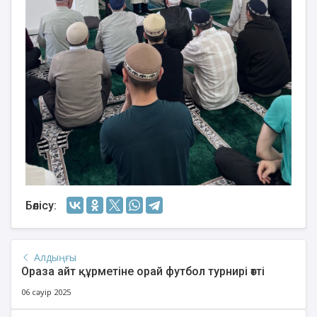
Бөлісу:
Алдыңғы
Ораза айт құрметіне орай футбол турнирі өтті
06 сәуір 2025