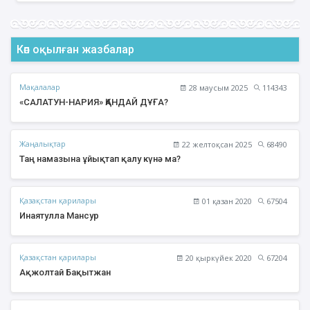
Көп оқылған жазбалар
Мақалалар
28 маусым 2025
114343
«САЛАТУН-НАРИЯ» ҚАНДАЙ ДҰҒА?
Жаңалықтар
22 желтоқсан 2025
68490
Таң намазына ұйықтап қалу күнә ма?
Қазақстан қарилары
01 қазан 2020
67504
Инаятулла Мансур
Қазақстан қарилары
20 қыркүйек 2020
67204
Ақжолтай Бақытжан