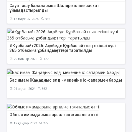
Сауат ашу балаларына Шалқар көліне саяхат
ұйымдастырылды
13 маусым 2024
365
#Құрбанайт2026: Ақтөбеде Құрбан айттың екінші күні
365 отбасыға құрбандық еттері таратылды
29 мамыр 2026
127
Бас имам Жаңақоныс елді-мекеніне іс-сапармен барды
04 ақпан 2024
562
Облыс имамдарына арналған жиналыс өтті
12 қаңтар 2022
272