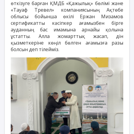
өткізуге барған ҚМДБ «Қажылық» бөлімі және
«Тауаф Тревел» компаниясының Ақтөбе
облысы бойынша өкілі Ержан Мизамов
сертификатты кәсіпкер ағамызбен бірге
ауданның бас имамына арнайы қолына
ұстатты. Алла жомарттық жасап, дін
қызметкеріне көңіл бөлген ағамызға разы
болсын деп тілейміз.