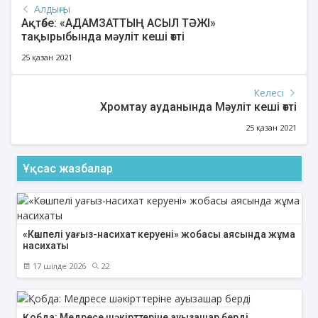
Алдыңғы
Ақтөбе: «АДАМЗАТТЫҢ АСЫЛ ТӘЖІ»
тақырыбында мәуліт кеші өтті
25 қазан 2021
Келесі
Хромтау ауданында Мәуліт кеші өтті
25 қазан 2021
Ұқсас жазбалар
«Көшпелі уағыз-насихат керуені» жобасы аясында жұма
насихаты
17 шілде 2026
22
Қобда: Медресе шәкірттеріне ауызашар берді