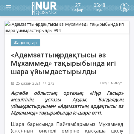
27
05:48
Сафар
Күн
Жаңалықтар
«Адамзаттың ардақтысы әз
Мұхаммед» тақырыбында игі
шара ұйымдастырылды
Оқу 1 минут
25 қазан 2021
273
Ақтөбе облыстық орталық «Нұр Ғасыр»
мешітінің ұстазы Ардақ Багдалдың
ұйымдастыруымен «Адамзаттың ардақтысы әз
Мұхаммед» тақырыбында іс-шара өтті.
Шара барысында Пайғамбарымыз Мұхаммед
(с.ғ.с)-ның өнегелі өміріне қысқаша шолу