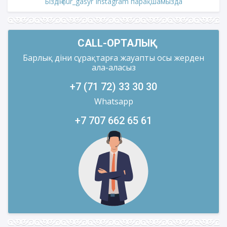
Біздің nur_gasyr Instagram парақшамызда
CALL-ОРТАЛЫҚ
Барлық діни сұрақтарға жауапты осы жерден
ала-аласыз
+7 (71 72) 33 30 30
Whatsapp
+7 707 662 65 61