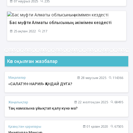
07 наурыз 2025
235
Бас мүфти Алматы облысының әкімімен кездесті
25 ақпан 2022
217
Көп оқылған жазбалар
Мақалалар
28 маусым 2025
114366
«САЛАТУН-НАРИЯ» ҚАНДАЙ ДҰҒА?
Жаңалықтар
22 желтоқсан 2025
68495
Таң намазына ұйықтап қалу күнә ма?
Қазақстан қарилары
01 қазан 2020
67505
Инаятулла Мансур