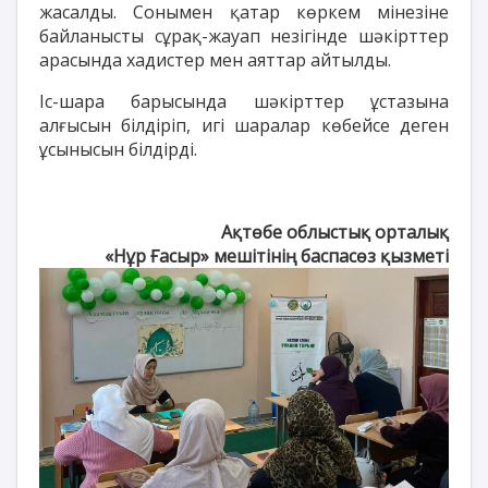
жасалды. Сонымен қатар көркем мінезіне
байланысты сұрақ-жауап незігінде шәкірттер
арасында хадистер мен аяттар айтылды.
Іс-шара барысында шәкірттер ұстазына
алғысын білдіріп, игі шаралар көбейсе деген
ұсынысын білдірді.
Ақтөбе облыстық орталық
«Нұр Ғасыр» мешітінің баспасөз қызметі