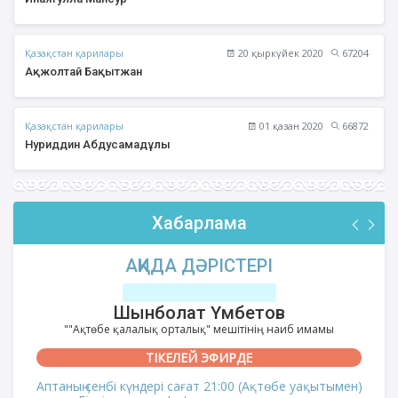
Қазақстан қарилары
20 қыркүйек 2020
67204
Ақжолтай Бақытжан
Қазақстан қарилары
01 қазан 2020
66872
Нуриддин Абдусамадұлы
Хабарлама
АҚИДА ДӘРІСТЕРІ
Шынболат Үмбетов
""Ақтөбе қалалық орталық" мешітінің наиб имамы
ТІКЕЛЕЙ ЭФИРДЕ
Аптаның сенбі күндері сағат 21:00 (Ақтөбе уақытымен)