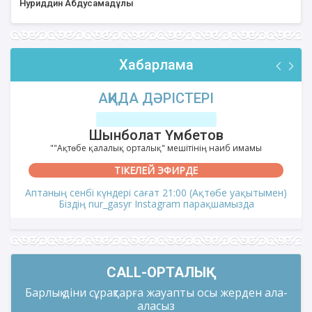
Нуриддин Абдусамадұлы
Хабарлама
АҚИДА ДӘРІСТЕРІ
Шынболат Үмбетов
""Ақтөбе қалалық орталық" мешітінің наиб имамы
ТІКЕЛЕЙ ЭФИРДЕ
Аптаның сенбі күндері сағат 21:00 (Ақтөбе уақытымен)
Біздің nur_gasyr Instagram парақшамызда
CALL-ОРТАЛЫҚ
Барлық діни сұрақтарға жауапты осы жерден ала-
аласыз