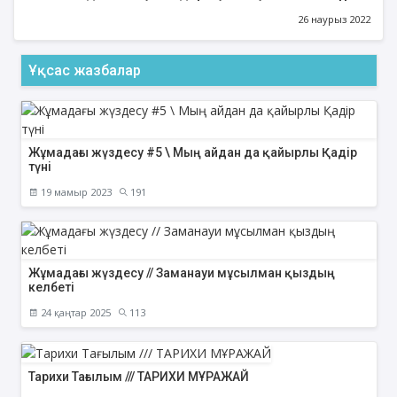
бағдарламасы
26 наурыз 2022
Ұқсас жазбалар
Жұмадағы жүздесу #5 \ Мың айдан да қайырлы Қадір
түні
19 мамыр 2023
191
Жұмадағы жүздесу // Заманауи мұсылман қыздың
келбеті
24 қаңтар 2025
113
Тарихи Тағылым /// ТАРИХИ МҰРАЖАЙ