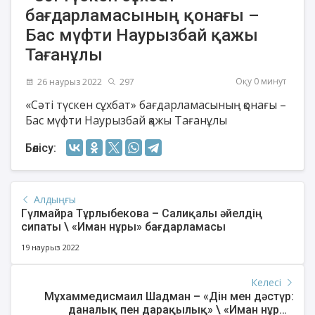
бағдарламасының қонағы –
Бас мүфти Наурызбай қажы
Тағанұлы
Оқу 0 минут
26 наурыз 2022
297
«Сәті түскен сұхбат» бағдарламасының қонағы –
Бас мүфти Наурызбай қажы Тағанұлы
Бөлісу:
Алдыңғы
Гүлмайра Тұрлыбекова – Салиқалы әйелдің
сипаты \ «Иман нұры» бағдарламасы
19 наурыз 2022
Келесі
Мұхаммедисмаил Шадман – «Дін мен дәстүр:
даналық пен дарақылық» \ «Иман нұры»