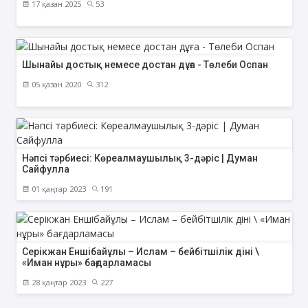
17 қазан 2025
53
Шынайы достық немесе достан дұға - Төлеби Оспан
05 қазан 2020
312
Нәпсі тәрбиесі: Көреалмаушылық 3-дәріс | Думан
Сайфулла
01 қаңтар 2023
191
Серікжан Еншібайұлы – Ислам – бейбітшілік діні \
«Иман нұры» бағдарламасы
28 қаңтар 2023
227