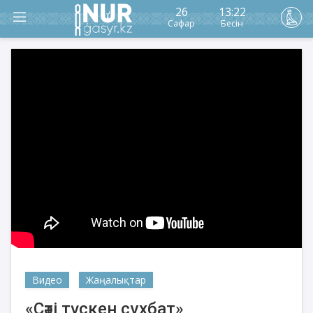
26
13:22
Сафар
Бесін
Видео
Жаңалықтар
«Сәті түскен сұхбат»