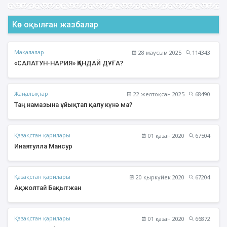
Көп оқылған жазбалар
Мақалалар
28 маусым 2025
114343
«САЛАТУН-НАРИЯ» ҚАНДАЙ ДҰҒА?
Жаңалықтар
22 желтоқсан 2025
68490
Таң намазына ұйықтап қалу күнә ма?
Қазақстан қарилары
01 қазан 2020
67504
Инаятулла Мансур
Қазақстан қарилары
20 қыркүйек 2020
67204
Ақжолтай Бақытжан
Қазақстан қарилары
01 қазан 2020
66872