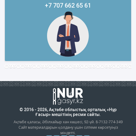
+7 707 662 65 61
© 2016 - 2026, Ақтөбе облыстық орталық «Нұр
Ғасыр» мешітінің ресми сайты.
Ақтөбе қаласы, Әбілхайыр хан көшесі, 92-үй. 8-7132-774-349
Сайт материалдарын қолдану үшін сілтеме көрсетуіңіз
міндетті.