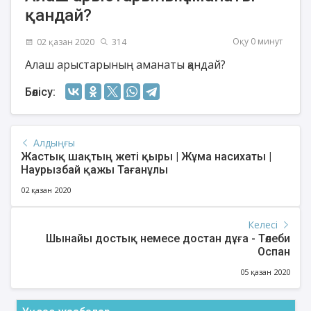
қандай?
Оқу 0 минут
02 қазан 2020
314
Алаш арыстарының аманаты қандай?
Бөлісу:
Алдыңғы
Жастық шақтың жеті қыры | Жұма насихаты |
Наурызбай қажы Тағанұлы
02 қазан 2020
Келесі
Шынайы достық немесе достан дұға - Төлеби
Оспан
05 қазан 2020