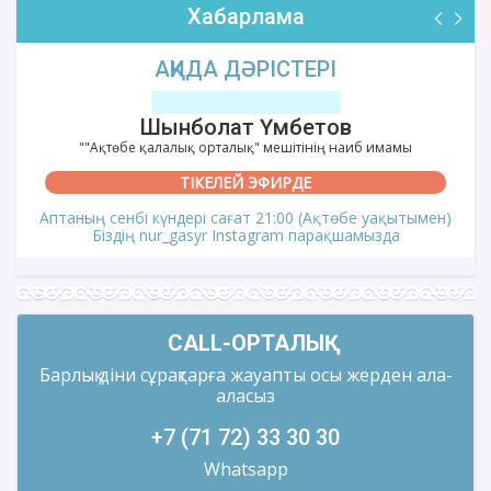
Хабарлама
АҚИДА ДӘРІСТЕРІ
Шынболат Үмбетов
""Ақтөбе қалалық орталық" мешітінің наиб имамы
ТІКЕЛЕЙ ЭФИРДЕ
Аптаның сенбі күндері сағат 21:00 (Ақтөбе уақытымен)
Біздің nur_gasyr Instagram парақшамызда
CALL-ОРТАЛЫҚ
Барлық діни сұрақтарға жауапты осы жерден ала-
аласыз
+7 (71 72) 33 30 30
Whatsapp