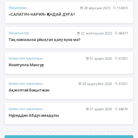
Мақалалар
28 маусым 2025
114305
«САЛАТУН-НАРИЯ» ҚАНДАЙ ДҰҒА?
Жаңалықтар
22 желтоқсан 2025
68477
Таң намазына ұйықтап қалу күнә ма?
Қазақстан қарилары
01 қазан 2020
67501
Инаятулла Мансур
Қазақстан қарилары
20 қыркүйек 2020
67201
Ақжолтай Бақытжан
Қазақстан қарилары
01 қазан 2020
66870
Нуриддин Абдусамадұлы