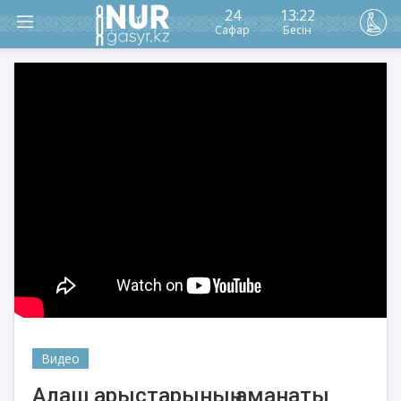
24
13:22
Сафар
Бесін
Видео
Алаш арыстарының аманаты