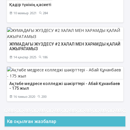
Қадір түнінің қасиеті
10 мамыр 2021
284
ЖҰМАДАҒЫ ЖҮЗДЕСУ #2 ХАЛАЛ МЕН ХАРАМДЫ ҚАЛАЙ
АЖЫРАТАМЫЗ
14 қаңтар 2025
186
Ақтөбе медресе колледжі шәкірттері - Абай Құнанбаев
- 175 жыл
16 тамыз 2020
200
Көп оқылған жазбалар