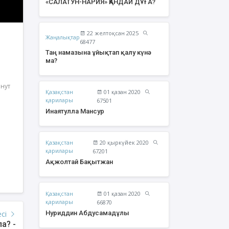
«САЛАТУН-НАРИЯ» ҚАНДАЙ ДҰҒА?
22 желтоқсан 2025
Жаңалықтар
68477
Таң намазына ұйықтап қалу күнә
ма?
инут
Қазақстан
01 қазан 2020
қарилары
67501
Инаятулла Мансур
Қазақстан
20 қыркүйек 2020
жолтай Бақытжан
Әбішев Қуаныш
қарилары
67201
Тоқсанбайұлы
Ақжолтай Бақытжан
Қазақстан
01 қазан 2020
қарилары
66870
Нуриддин Абдусамадұлы
есі
па? -