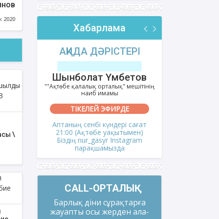
инов
к 2020
Хабарлама
РІ
АҚИДА ДӘРІСТЕРІ
ФИҚҺ 
лов
Шынболат Үмбетов
Нұрбо
ітінің
""Ақтөбе қалалық орталық" мешітінің
""Нұр Ғасыр"
наиб имамы
на
ТІКЕЛЕЙ ЭФИРДЕ
ТІКЕ
і сағат
Аптаның сенбі күндері сағат
Аптаның сәрс
і
мен)
21:00 (Ақтөбе уақытымен)
21:00 (Ақ
сы \
gram
Біздің nur_gasyr Instagram
Біздің nu
парақшамызда
пар
CALL-ОРТАЛЫҚ
Барлық діни сұрақтарға
жауапты осы жерден ала-
л