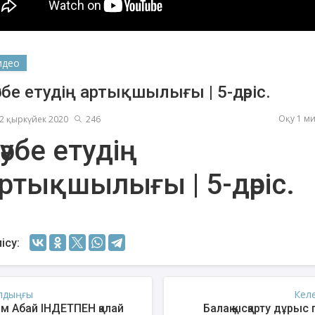
идео
убе етудің артықшылығы | 5-дәріс.
Оқу 1 м
2 қыркүйек 2020
246
әубе етудің
ртықшылығы | 5-дәріс.
енов Бекжан
Жұмабаев Данияр
Ақ
ангелдіұлы
Әлимұхамедұлы
ісу:
лдыңғы
Кел
ім Абай ІНДЕТПЕН қалай
Балақ қысқарту дұрыс 