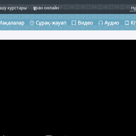
ашу курстары
Құран онлайн
Мақалалар
Сұрақ-жауап
Видео
Аудио
Кі