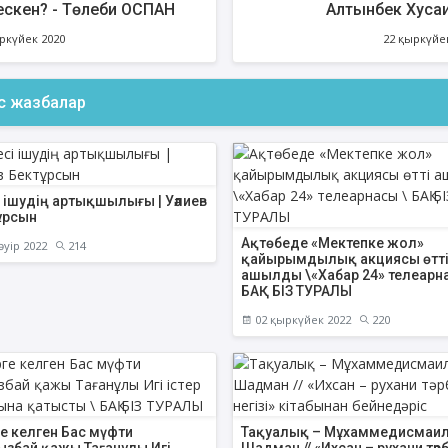
ескен? - Төлеби ОСПАН
Алтынбек Хуса
ркүйек 2020
22 қыркүйе
АҚИДА ДӘРІСТЕРІ
ФИҚҺ ДӘРІСТЕ
ас жазбалар
Шынболат Үмбетов
Нұрбол Смағұ
""Ақтөбе қалалық орталық" мешітінің
""Нұр Ғасыр" облыстық меш
наиб имамы
наиб имамы
і ішудің артықшылығы | Уәлиев
ұрсын
ТІКЕЛЕЙ ЭФИРДЕ
ТІКЕЛЕЙ ЭФИРДЕ
Ақтөбеде «Мектепке жол»
әуір 2022
214
Аптаның сенбі күндері сағат
Аптаның сәрсенбі күндер
қайырымдылық акциясы өтт
21:00 (Ақтөбе уақытымен)
21:00 (Ақтөбе уақыты
ашылды \«Хабар 24» телеарна
Біздің nur_gasyr Instagram
Біздің nur_gasyr Insta
БАҚ БІЗ ТУРАЛЫ
парақшамызда
парақшамызда
02 қыркүйек 2022
220
е келген Бас мүфти
Тақуалық – Мұхаммедисмаи