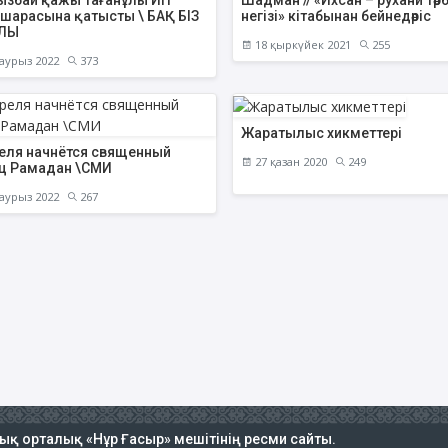
ызбай қажы Тағанұлы Игі
Шадман // «Ихсан – рухани тәр
 шарасына қатысты \ БАҚ БІЗ
негізі» кітабынан бейнедәріс
АЛЫ
18 қыркүйек 2021
255
аурыз 2022
373
Жаратылыс хикметтері
реля начнётся священный
27 қазан 2020
249
ц Рамадан \СМИ
аурыз 2022
267
тық орталық «Нұр Ғасыр» мешітінің ресми сайты.