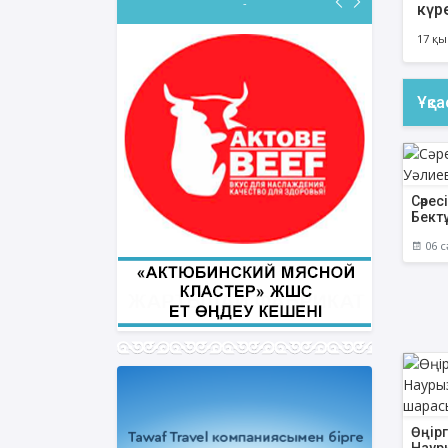
-
күр
17 қы
ФИҚҺ ДӘРІСТЕРІ
Ұқс
Нұрбол Смағұлов
""Нұр Ғасыр" облыстық мешітінің
наиб имамы
Сәрес
Бект
ТІКЕЛЕЙ ЭФИРДЕ
06 с
Аптаның сәрсенбі күндері сағат
21:00 (Ақтөбе уақытымен)
Біздің nur_gasyr Instagram
парақшамызда
Өңірг