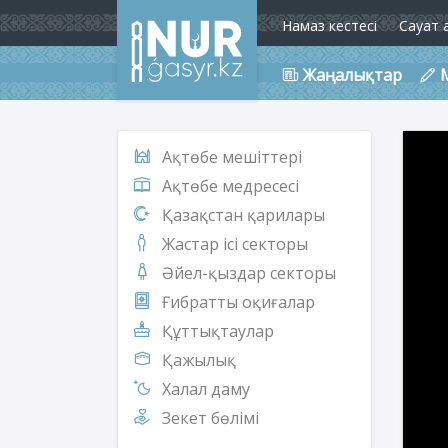
Намаз кестесі
Сауат 
Жаңалықтар
Ақтөбе мешіттері
Ақтөбе медресесі
Қазақстан қарилары
Жастар ісі секторы
Әйел-қыздар секторы
Ғибратты оқиғалар
Құттықтаулар
Қажылық
Халал даму
Зекет бөлімі