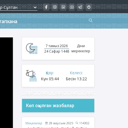
тапхана
7 тамыз 2026
Діни
мерекелер
24 Сафар 1448
Қазір:
Келесі:
Күн
05:44
Бесін
13:22
Көп оқылған жазбалар
Мақалалар
28 маусым 2025
114302