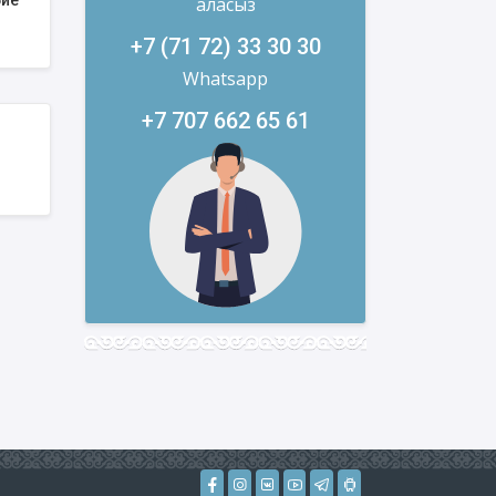
бие
аласыз
+7 (71 72) 33 30 30
Whatsapp
+7 707 662 65 61