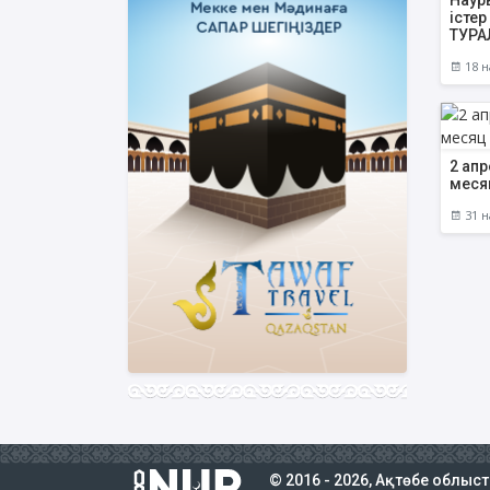
Наур
істер
ТУР
18 н
2 ап
меся
31 н
© 2016 - 2026, Ақтөбе облыс