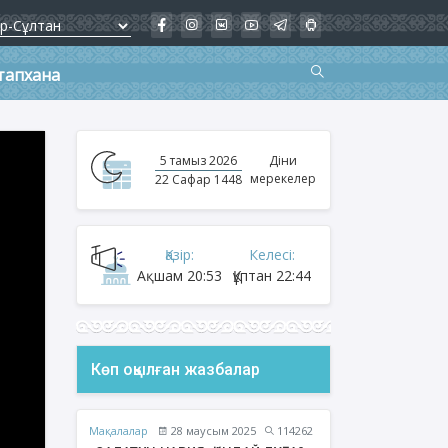
тапхана
5 тамыз 2026
Діни
мерекелер
22 Сафар 1448
Қазір:
Келесі:
Ақшам
20:53
Құптан
22:44
Көп оқылған жазбалар
Мақалалар
28 маусым 2025
114262