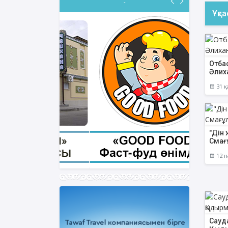
-
Ұқс
Отба
Әлих
31 қ
"Дін 
Смағұ
12 н
Сауда