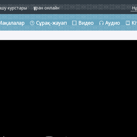
ашу курстары
Құран онлайн
Мақалалар
Сұрақ-жауап
Видео
Аудио
Кі