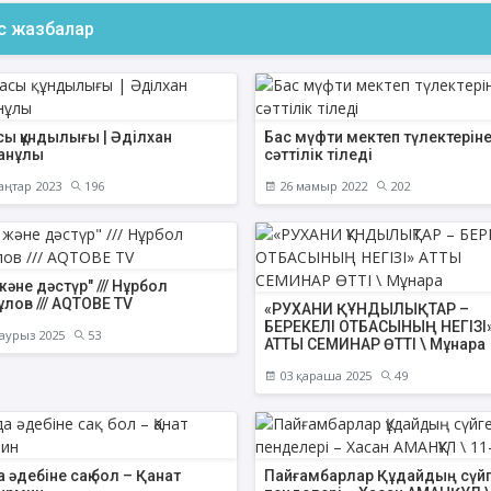
ас жазбалар
ФИҚҺ ДӘРІСТЕРІ
АҚИДА ДӘРІСТЕ
сы құндылығы | Әділхан
Бас мүфти мектеп түлектерін
анұлы
сәттілік тіледі
Нұрбол Смағұлов
Шынболат Үмбе
аңтар 2023
196
26 мамыр 2022
202
""Нұр Ғасыр" облыстық мешітінің
""Ақтөбе қалалық орталық" м
наиб имамы
наиб имамы
ТІКЕЛЕЙ ЭФИРДЕ
ТІКЕЛЕЙ ЭФИРДЕ
Аптаның сәрсенбі күндері сағат
Аптаның сенбі күндері 
және дәстүр" /// Нұрбол
21:00 (Ақтөбе уақытымен)
21:00 (Ақтөбе уақыты
лов /// AQTOBE TV
«РУХАНИ ҚҰНДЫЛЫҚТАР –
Біздің nur_gasyr Instagram
Біздің nur_gasyr Insta
БЕРЕКЕЛІ ОТБАСЫНЫҢ НЕГІЗІ
парақшамызда
парақшамызда
аурыз 2025
53
АТТЫ СЕМИНАР ӨТТІ \ Мұнара
03 қараша 2025
49
 әдебіне сақ бол – Қанат
Пайғамбарлар Құдайдың сүй