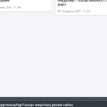
ырмин
пенделері – Хасан АМАНҚҰЛ \
дәріс
азан 2021
245
15 қараша 2021
215
ық орталық «Нұр Ғасыр» мешітінің ресми сайты.