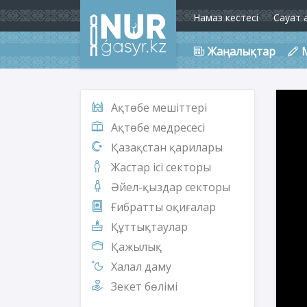
Намаз кестесі
Сауат 
Жаңалықтар
Ақтөбе мешіттері
Ақтөбе медресесі
Қазақстан қарилары
Жастар ісі секторы
Әйел-қыздар секторы
Ғибратты оқиғалар
Құттықтаулар
Қажылық
Халал даму
Зекет бөлімі