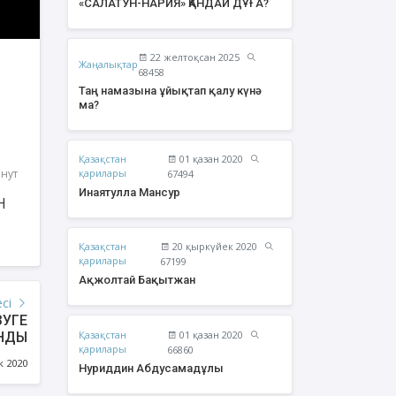
«САЛАТУН-НАРИЯ» ҚАНДАЙ ДҰҒА?
22 желтоқсан 2025
Жаңалықтар
68458
Таң намазына ұйықтап қалу күнә
ма?
Қазақстан
01 қазан 2020
инут
қарилары
67494
Инаятулла Мансур
Н
Қазақстан
20 қыркүйек 2020
урзаев Бауыржан
Құрбан Яхия Сансызбайұлы
қарилары
67199
Қайырбайұлы
Ақжолтай Бақытжан
есі
ЗУГЕ
Қазақстан
01 қазан 2020
НДЫ
қарилары
66860
к 2020
Нуриддин Абдусамадұлы