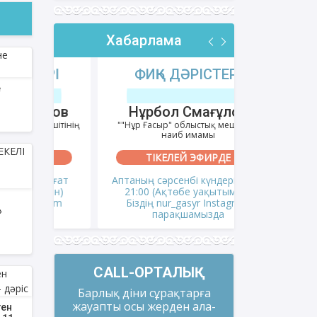
Хабарлама
РІ
ФИҚҺ ДӘРІСТЕРІ
АҚИДА
е
тов
Нұрбол Смағұлов
Шынбол
ешітінің
""Нұр Ғасыр" облыстық мешітінің
""Ақтөбе қалал
наиб имамы
на
ТІКЕЛЕЙ ЭФИРДЕ
ТІКЕ
сағат
Аптаның сәрсенбі күндері сағат
Аптаның се
мен)
21:00 (Ақтөбе уақытымен)
21:00 (Ақ
gram
Біздің nur_gasyr Instagram
Біздің nu
»
парақшамызда
пар
CALL-ОРТАЛЫҚ
Барлық діни сұрақтарға
жауапты осы жерден ала-
ген