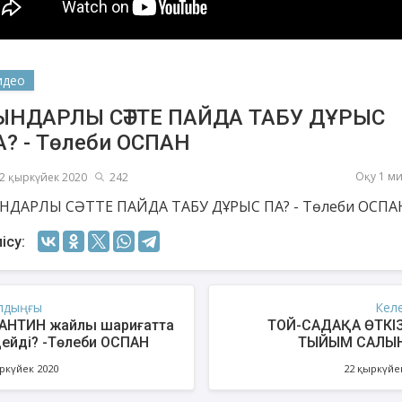
идео
ЫНДАРЛЫ СӘТТЕ ПАЙДА ТАБУ ДҰРЫС
А? - Төлеби ОСПАН
Оқу 1 м
2 қыркүйек 2020
242
НДАРЛЫ СӘТТЕ ПАЙДА ТАБУ ДҰРЫС ПА? - Төлеби ОСПА
ісу:
шев Қуаныш
Ахметов Серік
Есм
қсанбайұлы
Полатханұлы
лдыңғы
Кел
АНТИН жайлы шариғатта
ТОЙ-САДАҚА ӨТКІ
дейді? -Төлеби ОСПАН
ТЫЙЫМ САЛЫ
ркүйек 2020
22 қыркүйе