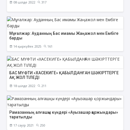
08 шілде 2022
317
Мұғалжар: Ауданның Бас имамы Жаңажол мен Ембіге
барды
14 қыркүйек 2025
161
БАС МҮФТИ «ХАСЕКИГЕ» ҚАБЫЛДАНҒАН ШӘКІРТТЕРГЕ
АҚ ЖОЛ ТІЛЕДІ
18 шілде 2022
211
Рамазанның алғашқы күндері «Ауызашар қоржындары»
таратылды
17 сәуір 2021
250