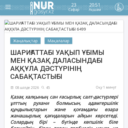
23
20:51
Сафар
Ақшам
Жаңалықтар
Мақалалар
ШАРИҒАТТАҒЫ УАҚЫП ҰҒЫМЫ
МЕН ҚАЗАҚ ДАЛАСЫНДАҒЫ
АҚҚҰЛА ДӘСТҮРІНІҢ
САБАҚТАСТЫҒЫ
Оқу 1 минут
08 шілде 2026
45
Қазақ халқының сан ғасырлық салт-дәстүрлері
ұлттың рухани болмысын, адамгершілік
құндылықтарын және қоғамдағы өзара
жанашырлық қағидаларын айқын көрсетеді.
Солардың бірі – бүгінде көпшілік біле