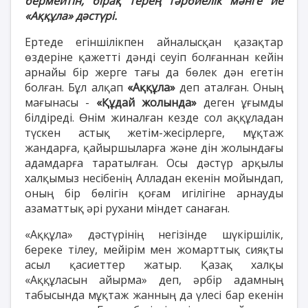
бермейтін, бірақ терең тәрбиелік мәнге ие
«Аққұла» дәстүрі.
Ертеде егіншілікпен айналысқан қазақтар
өздеріне қажетті дәнді сеуіп болғаннан кейін
арнайы бір жерге тағы да бөлек дән егетін
болған. Бұл алқап
«Аққұла»
деп аталған. Оның
мағынасы -
«Құдай жолында»
деген ұғымды
білдіреді. Өнім жиналған кезде сол аққұладан
түскен астық жетім-жесірлерге, мұқтаж
жандарға, қайыршыларға және дін жолындағы
адамдарға таратылған. Осы дәстүр арқылы
халқымыз несібенің Алладан екенін мойындап,
оның бір бөлігін қоғам игілігіне арнауды
азаматтық әрі рухани міндет санаған.
«Аққұла» дәстүрінің негізінде шүкіршілік,
береке тілеу, мейірім мен жомарттық сияқты
асыл қасиеттер жатыр. Қазақ халқы
«Аққұласын айырма» деп, әрбір адамның
табысында мұқтаж жанның да үлесі бар екенін