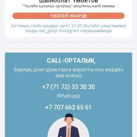
Шынболат Үмбетов
""Ақтөбе қалалық орталық" мешітінің наиб имамы
ТІКЕЛЕЙ ЭФИРДЕ
Аптаның сенбі күндері сағат 21:00 (Ақтөбе уақытымен)
Біздің nur_gasyr Instagram парақшамызда
CALL-ОРТАЛЫҚ
Барлық діни сұрақтарға жауапты осы жерден
ала-аласыз
+7 (71 72) 33 30 30
Whatsapp
+7 707 662 65 61