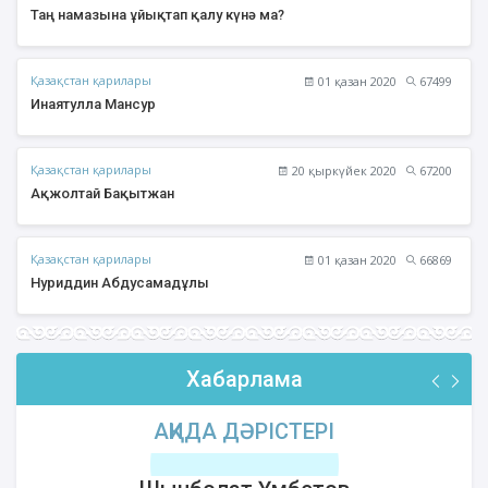
Таң намазына ұйықтап қалу күнә ма?
Қазақстан қарилары
01 қазан 2020
67499
Инаятулла Мансур
Қазақстан қарилары
20 қыркүйек 2020
67200
Ақжолтай Бақытжан
Қазақстан қарилары
01 қазан 2020
66869
Нуриддин Абдусамадұлы
Хабарлама
АҚИДА ДӘРІСТЕРІ