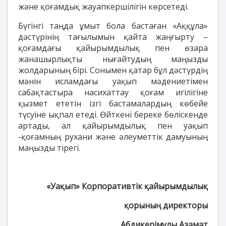
және қоғамдық жауапкершілігін көрсетеді.
Бүгінгі таңда ұмыт бола бастаған «Аққұла»
дәстүрінің тағылымын қайта жаңғырту –
қоғамдағы қайырымдылық пен өзара
жанашырлықты нығайтудың маңызды
жолдарының бірі. Сонымен қатар бұл дәстүрдің
мәнін исламдағы уақып мәдениетімен
сабақтастыра насихаттау қоғам игілігіне
қызмет ететін ізгі бастамалардың көбейе
түсуіне ықпал етеді. Өйткені береке бөліскенде
артады, ал қайырымдылық пен уақып
-қоғамның рухани және әлеуметтік дамуының
маңызды тірегі.
«Уақып» Корпоративтік қайырымдылық
қорының директоры
Абдикерімұлы Азамат