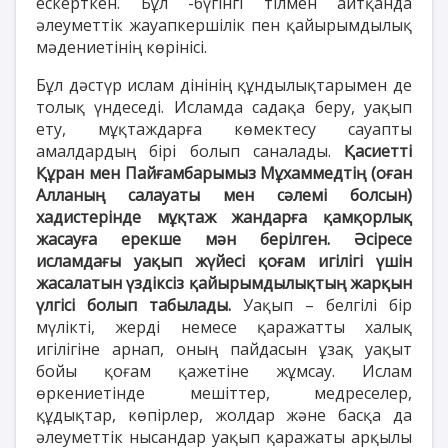
ескерткен. Бұл -бүгінгі тілмен айтқанда
әлеуметтік жауапкершілік пен қайырымдылық
мәдениетінің көрінісі.
Бұл дәстүр ислам дінінің құндылықтарымен де
толық үндеседі. Исламда садақа беру, уақып
ету, мұқтаждарға көмектесу сауапты
амалдардың бірі болып саналады.
Қасиетті
Құран мен Пайғамбарымыз Мұхаммедтің (оған
Алланың салауаты мен сәлемі болсын)
хадистерінде мұқтаж жандарға қамқорлық
жасауға ерекше мән берілген. Әсіресе
исламдағы уақып жүйесі қоғам игілігі үшін
жасалатын үздіксіз қайырымдылықтың жарқын
үлгісі болып табылады.
Уақып – белгілі бір
мүлікті, жерді немесе қаражатты халық
игілігіне арнап, оның пайдасын ұзақ уақыт
бойы қоғам қажетіне жұмсау. Ислам
өркениетінде мешіттер, медреселер,
құдықтар, көпірлер, жолдар және басқа да
әлеуметтік нысандар уақып қаражаты арқылы