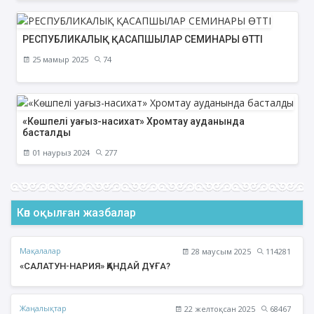
РЕСПУБЛИКАЛЫҚ ҚАСАПШЫЛАР СЕМИНАРЫ ӨТТІ
25 мамыр 2025
74
«Көшпелі уағыз-насихат» Хромтау ауданында
басталды
01 наурыз 2024
277
Көп оқылған жазбалар
Мақалалар
28 маусым 2025
114281
«САЛАТУН-НАРИЯ» ҚАНДАЙ ДҰҒА?
Жаңалықтар
22 желтоқсан 2025
68467