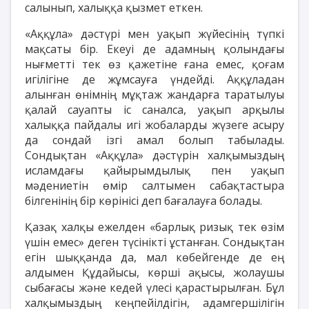
салынып, халыққа қызмет еткен.
«Аққұла» дәстүрі мен уақып жүйесінің түпкі
мақсаты бір. Екеуі де адамның қолындағы
нығметті тек өз қажетіне ғана емес, қоғам
игілігіне де жұмсауға үндейді. Аққұладан
алынған өнімнің мұқтаж жандарға таратылуы
қалай сауапты іс саналса, уақып арқылы
халыққа пайдалы игі жобаларды жүзеге асыру
да сондай ізгі амал болып табылады.
Сондықтан «Аққұла» дәстүрін халқымыздың
исламдағы қайырымдылық пен уақып
мәдениетін өмір салтымен сабақтастыра
білгенінің бір көрінісі деп бағалауға болады.
Қазақ халқы ежелден «барлық ризық тек өзім
үшін емес» деген түсінікті ұстанған. Сондықтан
егін шыққанда да, мал көбейгенде де ең
алдымен Құдайысы, көрші ақысы, жолаушы
сыбағасы және кедей үлесі қарастырылған. Бұл
халқымыздың кеңпейілдігін, адамгершілігін