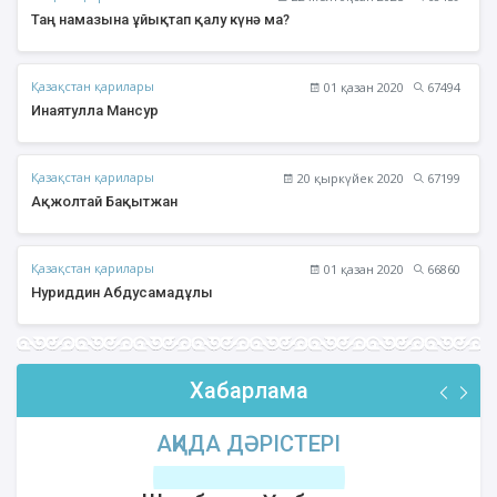
Таң намазына ұйықтап қалу күнә ма?
Қазақстан қарилары
01 қазан 2020
67494
Инаятулла Мансур
Қазақстан қарилары
20 қыркүйек 2020
67199
Ақжолтай Бақытжан
Қазақстан қарилары
01 қазан 2020
66860
Нуриддин Абдусамадұлы
Хабарлама
АҚИДА ДӘРІСТЕРІ