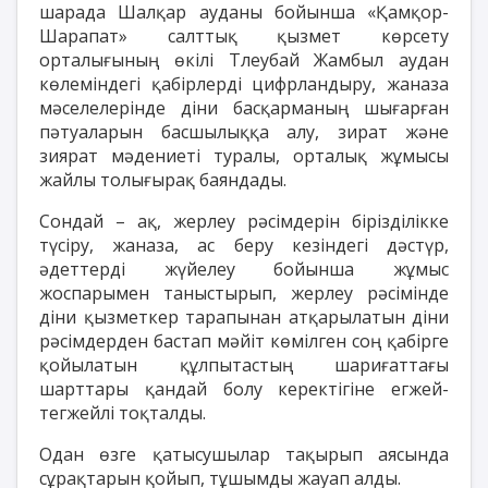
шарада Шалқар ауданы бойынша «Қамқор-
Шарапат» салттық қызмет көрсету
орталығының өкілі Тлеубай Жамбыл аудан
көлеміндегі қабірлерді цифрландыру, жаназа
мәселелерінде діни басқарманың шығарған
пәтуаларын басшылыққа алу, зират және
зиярат мәдениеті туралы, орталық жұмысы
жайлы толығырақ баяндады.
Сондай – ақ, жерлеу рәсімдерін бірізділікке
түсіру, жаназа, ас беру кезіндегі дәстүр,
әдеттерді жүйелеу бойынша жұмыс
жоспарымен таныстырып, жерлеу рәсімінде
діни қызметкер тарапынан атқарылатын діни
рәсімдерден бастап мәйіт көмілген соң қабірге
қойылатын құлпытастың шариғаттағы
шарттары қандай болу керектігіне егжей-
тегжейлі тоқталды.
Одан өзге қатысушылар тақырып аясында
сұрақтарын қойып, тұшымды жауап алды.