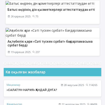
Батыс өңірінің дін қызметкерлері аттестаттаудан өтті
26 қараша 2025
75
Ақтөбелік қари «Сәті түскен сұхбат» бағдарламасына
сұхбат берді
19 қараша 2025
237
Көп оқылған жазбалар
Мақалалар
28 маусым 2025
114265
«САЛАТУН-НАРИЯ» ҚАНДАЙ ДҰҒА?
Жаңалықтар
22 желтоқсан 2025
68459