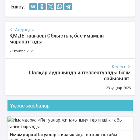
Бөлісу:
Алдыңғы
ҚМДБ төрағасы Облыстың бас имамын
марапаттады
23 қаңтар 2025
Келесі
Шалқар ауданында интеллектуалды білім
сайысы өтті
23 қаңтар 2025
Ұқсас жазбалар
Имамдарға «Пәтуалар жинағының» төртінші кітабы
таныстырылды