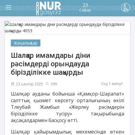
23
Сафар
Жаңалықтар
Шалқар имамдары діни
рәсімдерді орындауда
бірізділікке шақырды
Оқу 1 минут
23 қаңтар 2025
399
Шалқар ауданы бойынша «Қамқор-Шарапат»
салттық қызмет көрсету орталығының өкілі
Тлеубай Жамбыл «Жерлеу рәсімдерін
бірізділікке түсіру» тақырыбында
ақсақалдармен басқосу өтті.
Шалқар қайырымдылық мекемесінде өткен