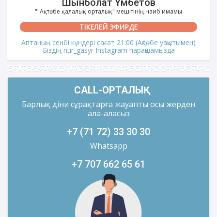
Шынболат Үмбетов
""Ақтөбе қалалық орталық" мешітінің наиб имамы
ТІКЕЛЕЙ ЭФИРДЕ
Аптаның сенбі күндері сағат 21:00 (Ақтөбе уақытымен)
Біздің nur_gasyr Instagram парақшамызда
CALL-ОРТАЛЫҚ
Барлық діни сұрақтарға жауапты осы жерден
ала-аласыз
+7 (71 72) 33 30 30
Whatsapp
+7 707 662 65 61