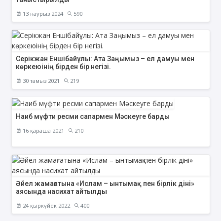
13 наурыз 2024
590
Серікжан Еншібайұлы: Ата Заңымыз – ел дамуы мен
көркеюінің бірден бір негізі.
30 тамыз 2021
219
Наиб мүфти ресми сапармен Мәскеуге барды
16 қараша 2021
210
Әйел жамағатына «Ислам – ынтымақ пен бірлік діні»
аясында насихат айтылды
24 қыркүйек 2022
400