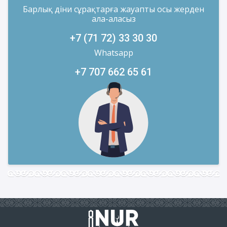
Барлық діни сұрақтарға жауапты осы жерден
ала-аласыз
+7 (71 72) 33 30 30
Whatsapp
+7 707 662 65 61