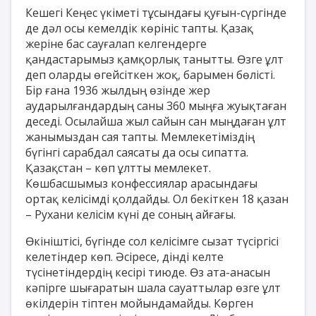
Кешегі Кеңес үкіметі тұсындағы қуғын-сүргінде
де дәл осы кемелдік көрініс тапты. Қазақ
жеріне бас сауғалап келгендерге
қандастарымыз қамқорлық танытты. Өзге ұлт
деп оларды өгейсіткен жоқ, барымен бөлісті.
Бір ғана 1936 жылдың өзінде жер
аударылғандардың саны 360 мыңға жуықтаған
деседі. Осылайша жыл сайын сан мыңдаған ұлт
жанымыздан сая тапты. Мемлекетіміздің
бүгінгі сарабдал саясаты да осы сипатта.
Қазақстан – көп ұлтты мемлекет.
Көшбасшымыз конфессиялар арасындағы
ортақ келісімді қолдайды. Ол бекіткен 18 қазан
– Рухани келісім күні де соның айғағы.
Өкініштісі, бүгінде сол келісімге сызат түсіргісі
келетіндер көп. Әсіресе, дінді келте
түсінетіндердің кесірі тиюде. Өз ата-анасын
кәпірге шығаратын шала сауаттылар өзге ұлт
өкілдерін тіптен мойындамайды. Көрген