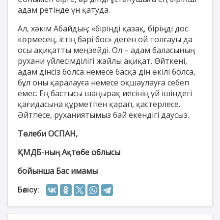
адам ретінде үн қатуда.
Ал, хәкім Абайдың: «біріңді қазақ, біріңді дос
көрмесең, істің бәрі бос» деген ой толғауы да
осы ақиқатты меңзейді. Ол – адам баласының
рухани үйлесімділігі жайлы ақиқат. Өйткені,
адам дінсіз болса немесе басқа дін өкілі болса,
бұл оны қаралауға немесе оқшаулауға себеп
емес. Ең бастысы шаңырақ иесінің үй ішіндегі
қағидасына құрметпен қарап, қастерлесе.
Әйтпесе, руханиятымыз бай екендігі даусыз.
Төлеби ОСПАН,
ҚМДБ-ның Ақтөбе облысы
бойынша Бас имамы
Бөлісу: