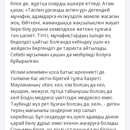
білсе де, жұртқа оларды әшкере етпеді. Атам
қазақ: «Таспен ұрғанды аспен ұр» дегендей
мұнафиқ адамдарға екіжүзділік мәміле жасаған
жоқ. Өйткені, жамандыққа жақсылықпен жауап
бере білу рухани кемелдікке жеткен тұлғаға
тән қасиет. Тіпті, мұнафиқтардың ішінде ең
беделдісі қайтыс болғанда кебіндеу үшін өз
жейдесін бергендігі де тарихта айтылады.
Себебі мұсылман қашан да мейірімді болуға
бұйырылған.
Ислам әлемімен қоса батыс өркениеті де
тәліміне бас иетін бірегей тұлға Хазреті
Мәулананың: «Кел, кел, кім болсаң да кел,
мүшрик, мәжуси, пұтқа табынушы болсаң да
кел! Біздің медресе үмітсіздік медресесі емес.
Тәубеңді жүз рет бұзған болсаң да, кел», - деген
терең мағыналы сөздеріне зер салып
көрейікші. Бұл сөздерде ең әуелі адамды дініне
қарай бөлу дұрыс емес екенін аңғаруға болады.
Сонымен бірге, әр дінді ұстанушыға ең бірінші