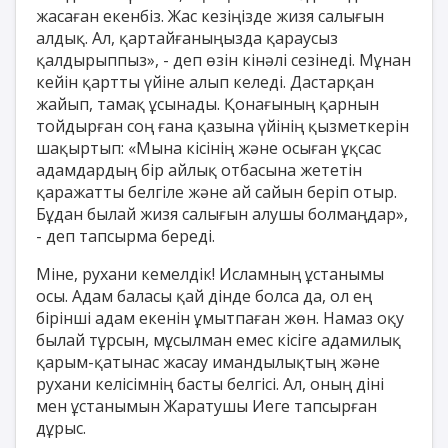
жасаған екенбіз. Жас кезіңізде жизя салығын
алдық. Ал, қартайғаныңызда қараусыз
қалдырыппыз», - деп өзін кінәлі сезінеді. Мұнан
кейін қартты үйіне алып келеді. Дастарқан
жайып, тамақ ұсынады. Қонағының қарнын
тойдырған соң ғана қазына үйінің қызметкерін
шақыртып: «Мына кісінің және осыған ұқсас
адамдардың бір айлық отбасына жететін
қаражатты белгіле және ай сайын беріп отыр.
Бұдан былай жизя салығын алушы болмаңдар»,
- деп тапсырма береді.
Міне, рухани кемелдік! Исламның ұстанымы
осы. Адам баласы қай дінде болса да, ол ең
бірінші адам екенін ұмытпаған жөн. Намаз оқу
былай тұрсын, мұсылман емес кісіге адамилық
қарым-қатынас жасау имандылықтың және
рухани келісімнің басты белгісі. Ал, оның діні
мен ұстанымын Жаратушы Иеге тапсырған
дұрыс.