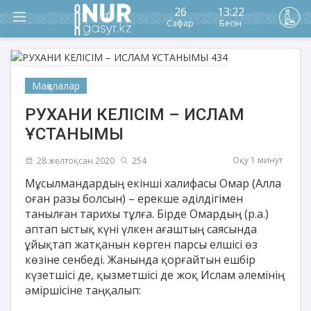
26
13:22
Сафар
Бесін
Мақалалар
РУХАНИ КЕЛІСІМ – ИСЛАМ
ҰСТАНЫМЫ
Оқу 1 минут
28 желтоқсан 2020
254
Мұсылмандардың екінші халифасы Омар (Алла
оған разы болсын) – ерекше әділдігімен
танылған тарихы тұлға. Бірде Омардың (р.а.)
аптап ыстық күні үлкен ағаштың саясында
ұйықтап жатқанын көрген парсы елшісі өз
көзіне сенбеді. Жанында қорғайтын ешбір
күзетшісі де, қызметшісі де жоқ Ислам әлемінің
әміршісіне таңқалып: