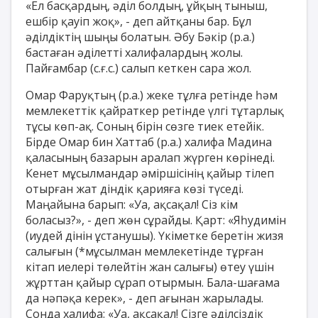
«Ел басқардың, әділ болдың, ұйқың тыныш,
ешбір қауіп жоқ», - деп айтқаны бар. Бұл
әділдіктің шыңы болатын. Әбу Бәкір (р.а.)
бастаған әділетті халифалардың жолы.
Пайғамбар (с.ғ.с.) салып кеткен сара жол.
Омар Фаруқтың (р.а.) жеке тұлға ретінде һәм
мемлекеттік қайраткер ретінде үлгі тұтарлық
тұсы көп-ақ. Соның бірін сөзге тиек етейік.
Бірде Омар бин Хаттаб (р.а.) халифа Мадина
қаласының базарын аралап жүрген көрінеді.
Кенет мұсылмандар әміршісінің қайыр тілеп
отырған жат діндік қарияға көзі түседі.
Маңайына барып: «Уа, ақсақал! Сіз кім
боласыз?», - деп жөн сұрайды. Қарт: «Яһудимін
(иудей дінін ұстанушы). Үкіметке беретін жизя
салығын (*мұсылман мемлекетінде тұрған
кітап иелері төлейтін жан салығы) өтеу үшін
жұрттан қайыр сұрап отырмын. Бала-шағама
да нәпәқа керек», - деп ағынан жарылады.
Сонда халифа: «Уа, ақсақал! Сізге әділсіздік