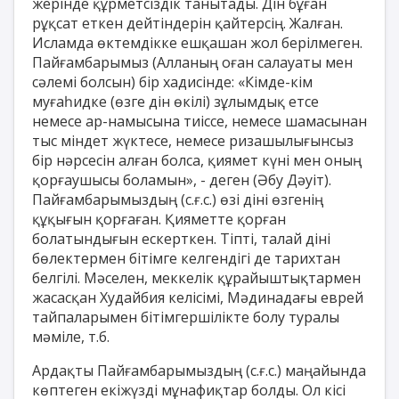
жерінде құрметсіздік танытады. Дін бұған
рұқсат еткен дейтіндерін қайтерсің. Жалған.
Исламда өктемдікке ешқашан жол берілмеген.
Пайғамбарымыз (Алланың оған салауаты мен
сәлемі болсын) бір хадисінде: «Кімде-кім
муғаһидке (өзге дін өкілі) зұлымдық етсе
немесе ар-намысына тиіссе, немесе шамасынан
тыс міндет жүктесе, немесе ризашылығынсыз
бір нәрсесін алған болса, қиямет күні мен оның
қорғаушысы боламын», - деген (Әбу Дәуіт).
Пайғамбарымыздың (с.ғ.с.) өзі діні өзгенің
құқығын қорғаған. Қияметте қорған
болатындығын ескерткен. Тіпті, талай діні
бөлектермен бітімге келгендігі де тарихтан
белгілі. Мәселен, меккелік құрайыштықтармен
жасасқан Худайбия келісімі, Мәдинадағы еврей
тайпаларымен бітімгершілікте болу туралы
мәміле, т.б.
Ардақты Пайғамбарымыздың (с.ғ.с.) маңайында
көптеген екіжүзді мұнафиқтар болды. Ол кісі