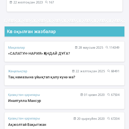
22 желтоқсан 2023
167
Көп оқылған жазбалар
Мақалалар
28 маусым 2025
114349
«САЛАТУН-НАРИЯ» ҚАНДАЙ ДҰҒА?
Жаңалықтар
22 желтоқсан 2025
68491
Таң намазына ұйықтап қалу күнә ма?
Қазақстан қарилары
01 қазан 2020
67504
Инаятулла Мансур
Қазақстан қарилары
20 қыркүйек 2020
67204
Ақжолтай Бақытжан