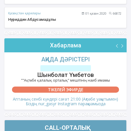
Қазақстан қарилары
01 қазан 2020
66872
Нуриддин Абдусамадұлы
Хабарлама
АҚИДА ДӘРІСТЕРІ
Шынболат Үмбетов
""Ақтөбе қалалық орталық" мешітінің наиб имамы
ТІКЕЛЕЙ ЭФИРДЕ
Аптаның сенбі күндері сағат 21:00 (Ақтөбе уақытымен)
Біздің nur_gasyr Instagram парақшамызда
CALL-ОРТАЛЫҚ