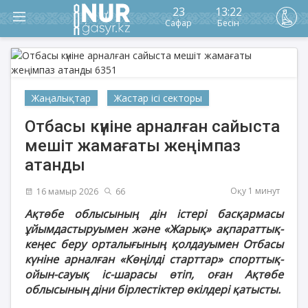
23
13:22
Сафар
Бесін
Жаңалықтар
Жастар ісі секторы
Отбасы күніне арналған сайыста
мешіт жамағаты жеңімпаз
атанды
Оқу 1 минут
16 мамыр 2026
66
Ақтөбе облысының дін істері басқармасы
ұйымдастыруымен және «Жарық» ақпараттық-
кеңес беру орталығының қолдауымен Отбасы
күніне арналған «Көңілді старттар» спорттық-
ойын-сауық іс-шарасы өтіп, оған Ақтөбе
облысының діни бірлестіктер өкілдері қатысты.