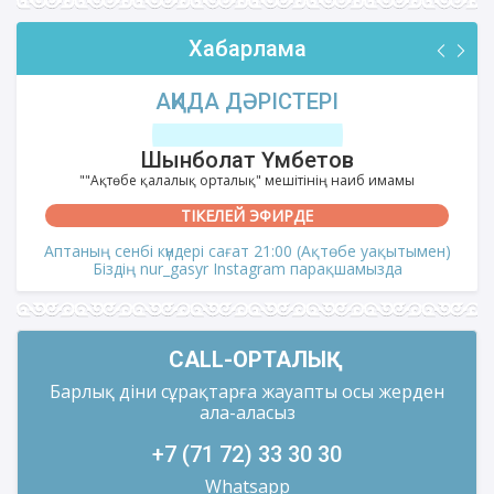
Хабарлама
АҚИДА ДӘРІСТЕРІ
Шынболат Үмбетов
""Ақтөбе қалалық орталық" мешітінің наиб имамы
ТІКЕЛЕЙ ЭФИРДЕ
Аптаның сенбі күндері сағат 21:00 (Ақтөбе уақытымен)
Біздің nur_gasyr Instagram парақшамызда
CALL-ОРТАЛЫҚ
Барлық діни сұрақтарға жауапты осы жерден
ала-аласыз
+7 (71 72) 33 30 30
Whatsapp