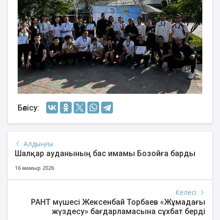
Бөлісу:
Алдыңғы
Шалқар ауданының бас имамы Бозойға барды
16 мамыр 2026
Келесі
РАНТ мүшесі Жексенбай Торбаев «Жұмадағы
жүздесу» бағдарламасына сұхбат берді