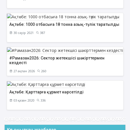
Ақтөбе: 1000 отбасыға 18 тонна азық-түлік таратылды
30 сәуір 2021
387
#Рамазан2026: Сектор жетекшісі шәкірттермен
кездесті
27 ақпан 2026
260
Ақтөбе: Қарттарға құрмет көрсетілді
03 қазан 2020
336
Көп оқылған жазбалар