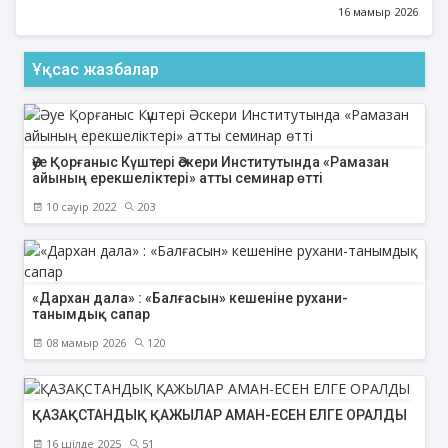
16 мамыр 2026
Ұқсас жазбалар
Әуе Қорғаныс Күштері Әскери Институтында «Рамазан
айының ерекшеліктері» атты семинар өтті
10 сәуір 2022
203
«Дархан дала» : «Балғасын» кешеніне рухани-
танымдық сапар
08 мамыр 2026
120
ҚАЗАҚСТАНДЫҚ ҚАЖЫЛАР АМАН-ЕСЕН ЕЛГЕ ОРАЛДЫ
16 шілде 2025
51