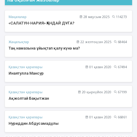
Мақалалар
28 маусым 2025
114273
«САЛАТУН-НАРИЯ» ҚАНДАЙ ДҰҒА?
Жаңалықтар
22 желтоқсан 2025
68464
Таң намазына ұйықтап қалу күнә ма?
Қазақстан қарилары
01 қазан 2020
67494
Инаятулла Мансур
Қазақстан қарилары
20 қыркүйек 2020
67199
Ақжолтай Бақытжан
Қазақстан қарилары
01 қазан 2020
66861
Нуриддин Абдусамадұлы