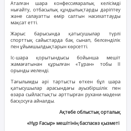
Аталған шара конфессияаралық келісімді
нығайту, отбасылық құндылықтарды дәріптеу
және салауатты өмір салтын насихаттауды
мақсат етті.
Жарыс барысында қатысушылар түрлі
спорттық сайыстарда бақ сынап, белсенділік
пен ұйымшылдықтарын көрсетті.
Іс-шара қорытындысы бойынша мешіт
жамағатынан құрылған «Тұран» тобы ІІ
орынды иеленді.
Тағылымды әрі тартысты өткен бұл шара
қатысушылар арасындағы ауызбіршілік пен
өзара сыйластықты арттырған рухани-мәдени
басқосуға айналды.
Ақтөбе облыстық орталық
«Нұр Ғасыр» мешітінің баспасөз қызметі