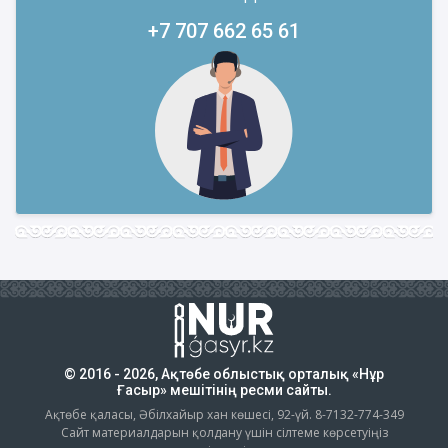
+7 707 662 65 61
© 2016 - 2026, Ақтөбе облыстық орталық «Нұр
Ғасыр» мешітінің ресми сайты.
Ақтөбе қаласы, Әбілхайыр хан көшесі, 92-үй. 8-7132-774-349
Сайт материалдарын қолдану үшін сілтеме көрсетуіңіз