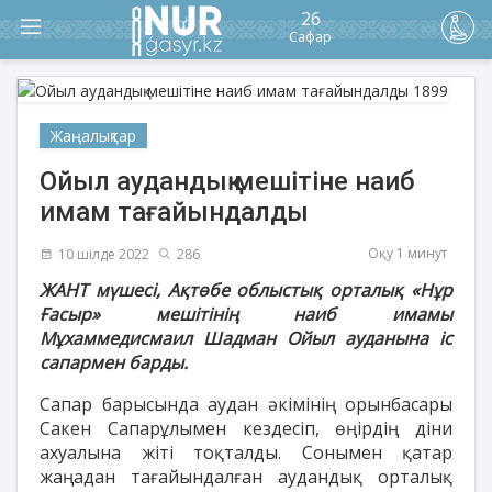
26
Сафар
Жаңалықтар
Ойыл аудандық мешітіне наиб
имам тағайындалды
Оқу 1 минут
10 шілде 2022
286
ЖАНТ мүшесі, Ақтөбе облыстық орталық «Нұр
Ғасыр» мешітінің наиб имамы
Мұхаммедисмаил Шадман Ойыл ауданына іс
сапармен барды.
Сапар барысында аудан әкімінің орынбасары
Сакен Сапарұлымен кездесіп, өңірдің діни
ахуалына жіті тоқталды. Сонымен қатар
жаңадан тағайындалған аудандық орталық