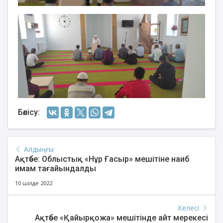
Бөлісу:
Алдыңғы
Ақтөбе: Облыстық «Нұр Ғасыр» мешітіне наиб
имам тағайындалды
10 шілде 2022
Келесі
Ақтөбе «Қайырқожа» мешітінде айт мерекесі