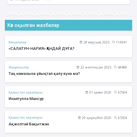
Көп оқылған жазбалар
Мақалалар
28 маусым 2025
114341
«САЛАТУН-НАРИЯ» ҚАНДАЙ ДҰҒА?
Жаңалықтар
22 желтоқсан 2025
68488
Таң намазына ұйықтап қалу күнә ма?
Қазақстан қарилары
01 қазан 2020
67504
Инаятулла Мансур
Қазақстан қарилары
20 қыркүйек 2020
67204
Ақжолтай Бақытжан