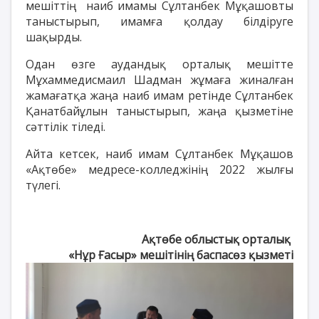
мешіттің наиб имамы Сұлтанбек Мұқашовты
таныстырып, имамға қолдау білдіруге
шақырды.
Одан өзге аудандық орталық мешітте
Мұхаммедисмаил Шадман жұмаға жиналған
жамағатқа жаңа наиб имам ретінде Сұлтанбек
Қанатбайұлын таныстырып, жаңа қызметіне
сәттілік тіледі.
Айта кетсек, наиб имам Сұлтанбек Мұқашов
«Ақтөбе» медресе-колледжінің 2022 жылғы
түлегі.
Ақтөбе облыстық орталық
«Нұр Ғасыр» мешітінің баспасөз қызметі