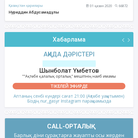
Қазақстан қарилары
01 қазан 2020
66872
Нуриддин Абдусамадұлы
Хабарлама
АҚИДА ДӘРІСТЕРІ
Шынболат Үмбетов
""Ақтөбе қалалық орталық" мешітінің наиб имамы
ТІКЕЛЕЙ ЭФИРДЕ
Аптаның сенбі күндері сағат 21:00 (Ақтөбе уақытымен)
Біздің nur_gasyr Instagram парақшамызда
CALL-ОРТАЛЫҚ
Барлық діни сұрақтарға жауапты осы жерден