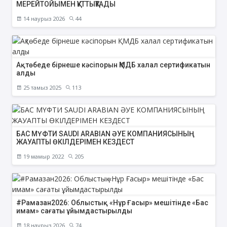
МЕРЕЙТОЙЫМЕН ҚҰТТЫҚТАДЫ
14 наурыз 2026
44
Ақтөбеде бірнеше кәсіпорын ҚМДБ халал сертификатын
алды
25 тамыз 2025
113
БАС МҮФТИ SAUDI ARABIAN ӘУЕ КОМПАНИЯСЫНЫҢ
ЖАУАПТЫ ӨКІЛДЕРІМЕН КЕЗДЕСТ
19 мамыр 2022
205
#Рамазан2026: Облыстық «Нұр Ғасыр» мешітінде «Бас
имам» сағаты ұйымдастырылды
18 наурыз 2026
74