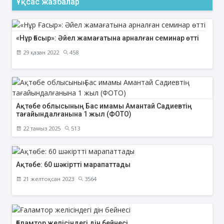
Ұқсас жазбалар
«Нұр Ғасыр»: Әйел жамағатына арналған семинар өтті
29 қазан 2022
458
Ақтөбе облысының Бас имамы Амантай Садиевтің
тағайындалғанына 1 жыл (ФОТО)
22 тамыз 2025
513
Ақтөбе: 60 шәкіртті марапаттады
21 желтоқсан 2023
3564
Ғаламтор желісіндегі дін бейнесі