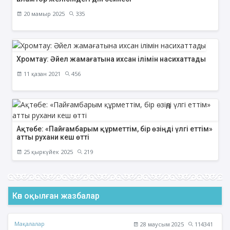
20 мамыр 2025
335
Хромтау: Әйел жамағатына ихсан ілімін насихаттады
11 қазан 2021
456
Ақтөбе: «Пайғамбарым құрметтім, бір өзіңді үлгі еттім»
атты рухани кеш өтті
25 қыркүйек 2025
219
Көп оқылған жазбалар
Мақалалар
28 маусым 2025
114341