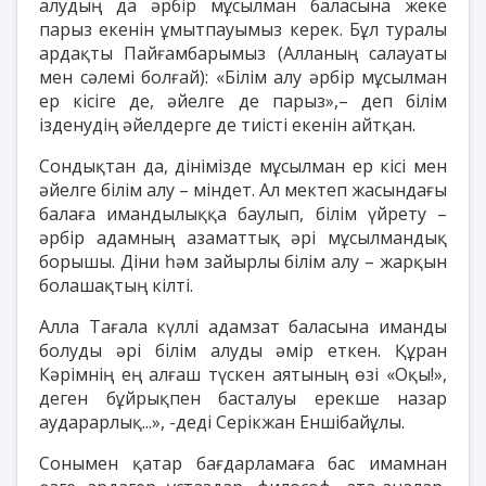
алудың да әрбір мұсылман баласына жеке
парыз екенін ұмытпауымыз керек. Бұл туралы
ардақты Пайғамбарымыз (Алланың салауаты
мен сәлемі болғай): «Білім алу әрбір мұсылман
ер кісіге де, әйелге де парыз»,– деп білім
ізденудің әйелдерге де тиісті екенін айтқан.
Сондықтан да, дінімізде мұсылман ер кісі мен
әйелге білім алу – міндет. Ал мектеп жасындағы
балаға имандылыққа баулып, білім үйрету –
әрбір адамның азаматтық әрі мұсылмандық
борышы. Діни һәм зайырлы білім алу – жарқын
болашақтың кілті.
Алла Тағала күллі адамзат баласына иманды
болуды әрі білім алуды әмір еткен. Құран
Кәрімнің ең алғаш түскен аятының өзі «Оқы!»,
деген бұйрықпен басталуы ерекше назар
аударарлық...», -деді Серікжан Еншібайұлы.
Сонымен қатар бағдарламаға бас имамнан