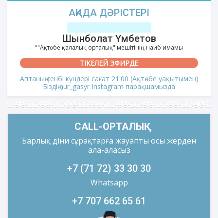
АҚИДА ДӘРІСТЕРІ
Шынболат Үмбетов
""Ақтөбе қалалық орталық" мешітінің наиб имамы
ТІКЕЛЕЙ ЭФИРДЕ
Аптаның сенбі күндері сағат 21:00 (Ақтөбе уақытымен)
Біздің nur_gasyr Instagram парақшамызда
CALL-ОРТАЛЫҚ
Барлық діни сұрақтарға жауапты осы жерден
ала-аласыз
+7 (71 72) 33 30 30
Whatsapp
+7 707 662 65 61