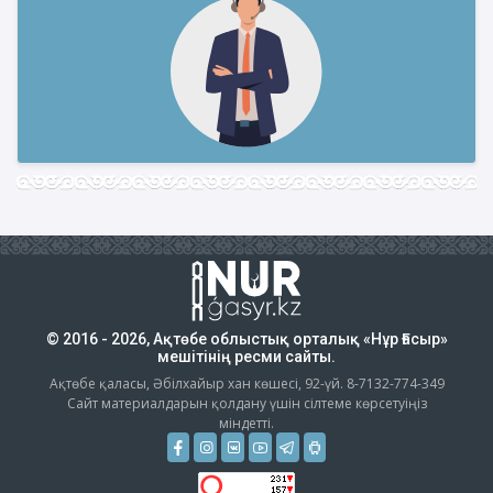
© 2016 - 2026, Ақтөбе облыстық орталық «Нұр Ғасыр»
мешітінің ресми сайты.
Ақтөбе қаласы, Әбілхайыр хан көшесі, 92-үй. 8-7132-774-349
Сайт материалдарын қолдану үшін сілтеме көрсетуіңіз
міндетті.