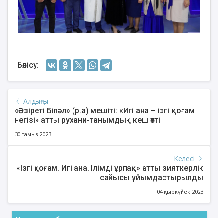
Бөлісу:
Алдыңғы
«Әзіреті Біләл» (р.а) мешіті: «Игі ана – ізгі қоғам
негізі» атты рухани-танымдық кеш өтті
30 тамыз 2023
Келесі
«Ізгі қоғам. Игі ана. Ілімді ұрпақ» атты зияткерлік
сайысы ұйымдастырылды
04 қыркүйек 2023