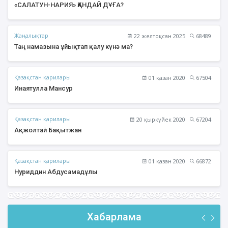
«САЛАТУН-НАРИЯ» ҚАНДАЙ ДҰҒА?
Жаңалықтар
22 желтоқсан 2025
68489
Таң намазына ұйықтап қалу күнә ма?
Қазақстан қарилары
01 қазан 2020
67504
Инаятулла Мансур
Қазақстан қарилары
20 қыркүйек 2020
67204
Ақжолтай Бақытжан
Қазақстан қарилары
01 қазан 2020
66872
Нуриддин Абдусамадұлы
Хабарлама