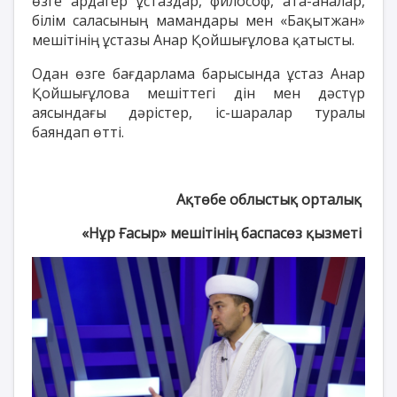
өзге ардагер ұстаздар, философ, ата-аналар,
білім саласының мамандары мен «Бақытжан»
мешітінің ұстазы Анар Қойшығұлова қатысты.
Одан өзге бағдарлама барысында ұстаз Анар
Қойшығұлова мешіттегі дін мен дәстүр
аясындағы дәрістер, іс-шаралар туралы
баяндап өтті.
Ақтөбе облыстық орталық
«Нұр Ғасыр» мешітінің баспасөз қызметі