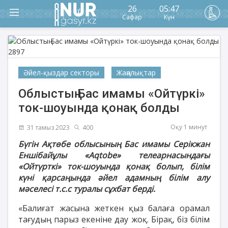
26
05:47
Сафар
Күн
Әйел-қыздар секторы
Жаңалықтар
Облыстың Бас имамы «Ойтүркі»
ток-шоуында қонақ болды
Оқу 1 минут
31 тамыз 2023
400
Бүгін Ақтөбе облысының Бас имамы Серікжан
Еншібайұлы «Aqtobe» телеарнасындағы
«Ойтүрткі» ток-шоуында қонақ болып, білім
күні қарсаңында әйел адамның білім алу
мәселесі т.с.с туралы сұхбат берді.
«Балиғат жасына жеткен қыз балаға орамал
тағудың парыз екеніне дау жоқ. Бірақ, біз білім