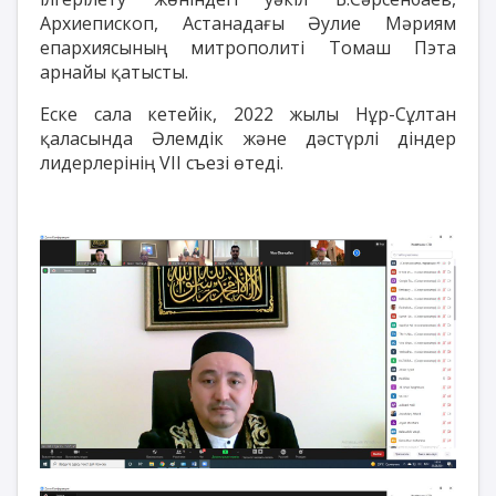
Архиепископ, Астанадағы Әулие Мәриям
епархиясының митрополиті Томаш Пэта
арнайы қатысты.
Еске сала кетейік, 2022 жылы Нұр-Сұлтан
қаласында Әлемдік және дәстүрлі діндер
лидерлерінің VII съезі өтеді.