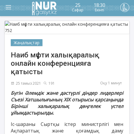
25
18:30
Сафар
Екінті
Жаңалықтар
Наиб мүфти халықаралық
онлайн конференцияға
қатысты
Оқу 1 минут
25 тамыз 2021
191
Бүгін Әлемдік және дәстүрлі діндер лидерлері
Съезі Хатшылығының XIX отырысы қарсаңында
Бірінші халықаралық дөңгелек үстел
ұйымдастырылды.
Іс-шараны Сыртқы істер министрлігі мен
Ақпараттық және қоғамдық даму