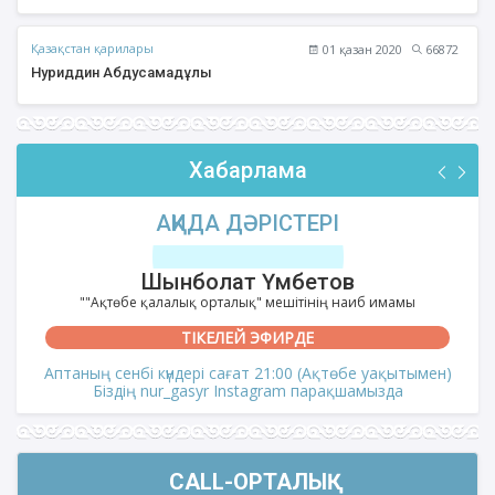
Қазақстан қарилары
01 қазан 2020
66872
Нуриддин Абдусамадұлы
Хабарлама
АҚИДА ДӘРІСТЕРІ
Шынболат Үмбетов
""Ақтөбе қалалық орталық" мешітінің наиб имамы
ТІКЕЛЕЙ ЭФИРДЕ
Аптаның сенбі күндері сағат 21:00 (Ақтөбе уақытымен)
Біздің nur_gasyr Instagram парақшамызда
CALL-ОРТАЛЫҚ