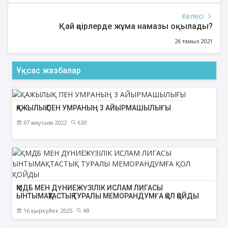
Келесі
Қай өңірлерде жұма намазы оқылады?
26 тамыз 2021
Ұқсас жазбалар
ҚАЖЫЛЫҚ ПЕН УМРАНЫҢ 3 АЙЫРМАШЫЛЫҒЫ
07 маусым 2022
630
ҚМДБ МЕН ДҮНИЕЖҮЗІЛІК ИСЛАМ ЛИГАСЫ
ЫНТЫМАҚТАСТЫҚ ТУРАЛЫ МЕМОРАНДУМҒА ҚОЛ ҚОЙДЫ
16 қыркүйек 2025
48