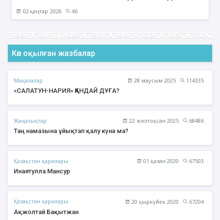
02 қаңтар 2026
46
Көп оқылған жазбалар
Мақалалар
28 маусым 2025
114335
«САЛАТУН-НАРИЯ» ҚАНДАЙ ДҰҒА?
Жаңалықтар
22 желтоқсан 2025
68486
Таң намазына ұйықтап қалу күнә ма?
Қазақстан қарилары
01 қазан 2020
67503
Инаятулла Мансур
Қазақстан қарилары
20 қыркүйек 2020
67204
Ақжолтай Бақытжан