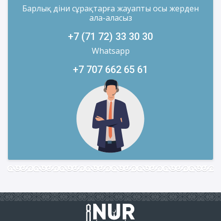
Барлық діни сұрақтарға жауапты осы жерден
ала-аласыз
+7 (71 72) 33 30 30
Whatsapp
+7 707 662 65 61