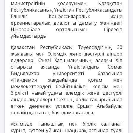
министрлігінің қолдауымен Қазақстан
Республикасының Үндістан Республикасындағы
Елшілігі Конфессияаралық және
өркениетаралық диалогты дамыту жөніндегі
Н.Назарбаев орталығымен бірлесіп
ұйымдастырды.
Қазақстан Республикасы Тәуелсіздігінің 30
жылдығы мен Әлемдік және дәстүрлі діндер
лидерлері Съезі Хатшылығының алдағы ХІХ
отырысы аясында Үндістандағы Сомая
Видьявихар университеті базасында
«Пандемия жағдайында қоғам мен
мемлекеттердегі бейбітшілікті, келісім мен
бірлікті нығайтудағы әлемдік және дәстүрлі
діндер лидерлері Cъезінің рөлі» тақырыбында
өткен дөңгелек үстелге Ершат Ағыбайұлы
онлайн қатысып, баяндама жасады.
«Елімізде тыныштық пен бірлік салтанат
құрып, сүттей ұйыған шаңырақ астында түрлі