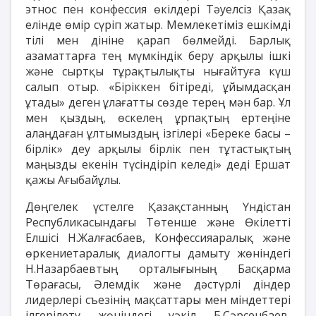
этнос пен конфессия өкілдері Тәуелсіз Қазақ
елінде өмір сүріп жатыр. Мемлекетіміз ешкімді
тілі мен дініне қарап бөлмейді. Барлық
азаматтарға тең мүмкіндік беру арқылы ішкі
және сыртқы тұрақтылықты нығайтуға күш
салып отыр. «Біріккен бітіреді, ұйымдасқан
ұтады» деген ұлағатты сөзде терең мән бар. Ұл
мен қыздың, өскелең ұрпақтың ертеңіне
алаңдаған ұлтымыздың ізгілері «Береке басы –
бірлік» деу арқылы бірлік пен тұтастықтың
маңызды екенін түсіндіріп келеді» деді Ершат
қажы Ағыбайұлы.
Дөңгелек үстелге Қазақстанның Үндістан
Республикасындағы Төтенше және Өкілетті
Елшісі Н.Жалғасбаев, Конфессияаралық және
өркениетаралық диалогты дамыту жөніндегі
Н.Назарбаевтың орталығының Басқарма
Төрағасы, Әлемдік және дәстүрлі діндер
лидерлері съезінің мақсаттары мен міндеттері
ілгерілету жөніндегі уәкіл Б.Сәрсенбаев,