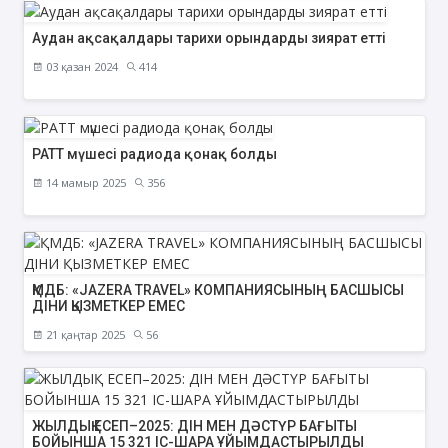
Аудан ақсақалдары тарихи орындарды зиярат етті
03 қазан 2024
414
РАТТ мүшесі радиода қонақ болды
14 мамыр 2025
356
ҚМДБ: «JAZERA TRAVEL» КОМПАНИЯСЫНЫҢ БАСШЫСЫ
ДІНИ ҚЫЗМЕТКЕР ЕМЕС
21 қаңтар 2025
56
ЖЫЛДЫҚ ЕСЕП–2025: ДІН МЕН ДӘСТҮР БАҒЫТЫ
БОЙЫНША 15 321 ІС-ШАРА ҰЙЫМДАСТЫРЫЛДЫ