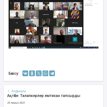
Бөлісу:
Алдыңғы
Ақтөбе: Талапкерлер емтихан тапсырды
25 тамыз 2021