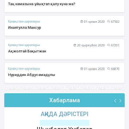
Таң намазына ұйықтап қалу күнә ма?
Қазақстан қарилары
01 қазан 2020
67502
Инаятулла Мансур
Қазақстан қарилары
20 қыркүйек 2020
67201
Ақжолтай Бақытжан
Қазақстан қарилары
01 қазан 2020
66870
Нуриддин Абдусамадұлы
Хабарлама
АҚИДА ДӘРІСТЕРІ