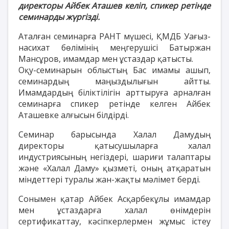
директоры Айбек Аташев келіп, спикер ретінде
семинарды жүргізді.
Аталған семинарға РАНТ мүшесі, ҚМДБ Уағыз-
насихат бөлімінің меңгерушісі Батыржан
Мансұров, имамдар мен ұстаздар қатысты.
Оқу-семинарын облыстың Бас имамы ашып,
семинардың маңыздылығын айтты.
Имамдардың біліктілігін арттыруға арналған
семинарға спикер ретінде келген Айбек
Аташевке алғысын білдірді.
Семинар барысында Халал Дамудың
директоры қатысушыларға халал
индустриясының негіздері, шариғи талаптары
және «Халал Даму» қызметі, оның атқаратын
міндеттері туралы жан-жақты мәлімет берді.
Сонымен қатар Айбек Асқарбекұлы имамдар
мен ұстаздарға халал өнімдерін
сертификаттау, кәсіпкерлермен жұмыс істеу