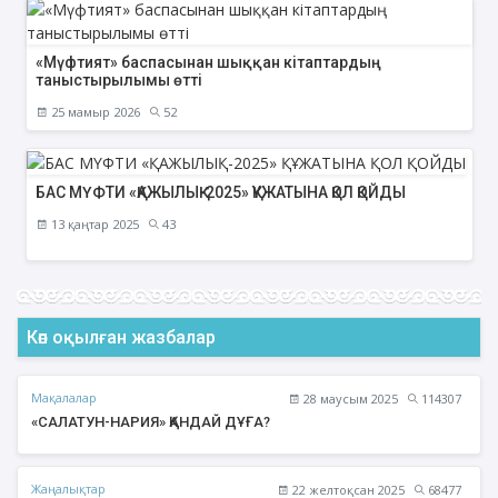
«Мүфтият» баспасынан шыққан кітаптардың
таныстырылымы өтті
25 мамыр 2026
52
БАС МҮФТИ «ҚАЖЫЛЫҚ-2025» ҚҰЖАТЫНА ҚОЛ ҚОЙДЫ
13 қаңтар 2025
43
Көп оқылған жазбалар
Мақалалар
28 маусым 2025
114307
«САЛАТУН-НАРИЯ» ҚАНДАЙ ДҰҒА?
Жаңалықтар
22 желтоқсан 2025
68477