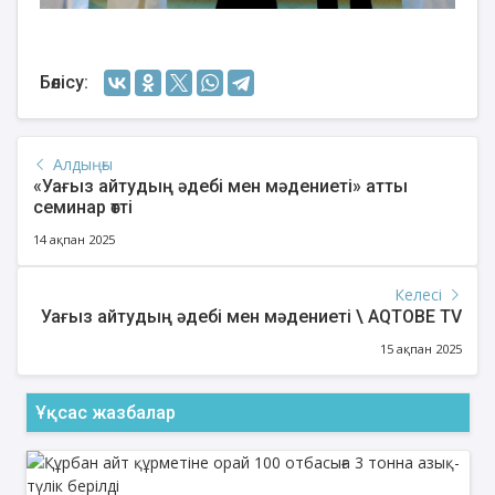
Бөлісу:
Алдыңғы
«Уағыз айтудың әдебі мен мәдениеті» атты
семинар өтті
14 ақпан 2025
Келесі
Уағыз айтудың әдебі мен мәдениеті \ AQTOBE TV
15 ақпан 2025
Ұқсас жазбалар