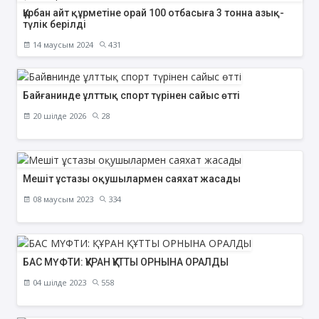
Құрбан айт құрметіне орай 100 отбасыға 3 тонна азық-
түлік берілді
14 маусым 2024
431
Байғанинде ұлттық спорт түрінен сайыс өтті
20 шілде 2026
28
Мешіт ұстазы оқушылармен саяхат жасады
08 маусым 2023
334
БАС МҮФТИ: ҚҰРАН ҚҰТТЫ ОРНЫНА ОРАЛДЫ
04 шілде 2023
558