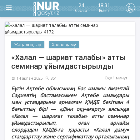
24
18:31
Сафар
Екінті
Жаңалықтар
Халал даму
«Халал — шариғат талабы» атты
семинар ұйымдастырылды
Оқу 1 минут
14 ақпан 2025
351
Бүгін Ақтөбе облысының Бас имамы Амантай
Садиевтің бастамасымен Ақтөбе имамдары
мен ұстаздарына арналған ҚМДБ бекіткен 4
бағыттың бірі — «Діни оқу-ағарту» аясында
«Халал — шариғат талабы» атты семинар
ұйымдастырылып, оған арнайы
елордадан
ҚМДБ-ға қарасты «Халал даму»
стандарттау және сертификаттау орталығының