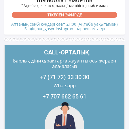
Шынболат Үмбетов
""Ақтөбе қалалық орталық" мешітінің наиб имамы
ТІКЕЛЕЙ ЭФИРДЕ
Аптаның сенбі күндері сағат 21:00 (Ақтөбе уақытымен)
Біздің nur_gasyr Instagram парақшамызда
CALL-ОРТАЛЫҚ
Барлық діни сұрақтарға жауапты осы жерден
ала-аласыз
+7 (71 72) 33 30 30
Whatsapp
+7 707 662 65 61