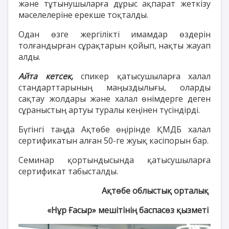
және тұтынушыларға дұрыс ақпарат жеткізу
мәселелеріне ерекше тоқталды.
Одан өзге жергілікті имамдар өздерін
толғандырған сұрақтарын қойып, нақты жауап
алды.
Айта кетсек,
спикер қатысушыларға халал
стандарттарының маңыздылығы, оларды
сақтау жолдары және халал өнімдерге деген
сұраныстың артуы туралы кеңінен түсіндірді.
Бүгінгі таңда Ақтөбе өңірінде ҚМДБ халал
сертификатын алған 50-ге жуық кәсіпорын бар.
Семинар қортындысында қатысушыларға
сертификат табысталды.
Ақтөбе облыстық орталық
«Нұр Ғасыр» мешітінің баспасөз қызметі