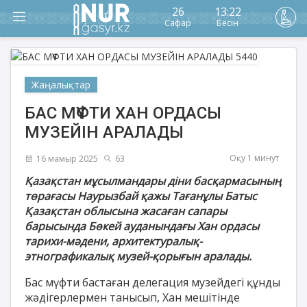
26
13:22
Сафар
Бесін
Жаңалықтар
БАС МҮФТИ ХАН ОРДАСЫ
МУЗЕЙІН АРАЛАДЫ
Оқу 1 минут
16 мамыр 2025
63
Қазақстан мұсылмандары діни басқармасының
төрағасы Наурызбай қажы Тағанұлы Батыс
Қазақстан облысына жасаған сапары
барысында Бөкей ауданындағы Хан ордасы
тарихи-мәдени, архитектуралық-
этнографикалық музей-қорығын аралады.
Бас мүфти бастаған делегация музейдегі құнды
жәдігерлермен танысып, Хан мешітінде