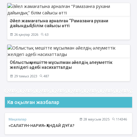
Әйел жамағатына арналған “Рамазанға рухани
дайындық” білім сайысы өтті
26 қаңтар 2026
63
Облыстық мешітте мұсылман әйелдің әлеуметтік
желідегі әдебі насихатталды
29 тамыз 2023
487
Көп оқылған жазбалар
Мақалалар
28 маусым 2025
114346
«САЛАТУН-НАРИЯ» ҚАНДАЙ ДҰҒА?