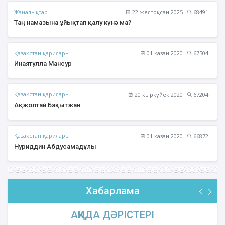
Жаңалықтар
22 желтоқсан 2025
68491
Таң намазына ұйықтап қалу күнә ма?
Қазақстан қарилары
01 қазан 2020
67504
Инаятулла Мансур
Қазақстан қарилары
20 қыркүйек 2020
67204
Ақжолтай Бақытжан
Қазақстан қарилары
01 қазан 2020
66872
Нуриддин Абдусамадұлы
Хабарлама
АҚИДА ДӘРІСТЕРІ