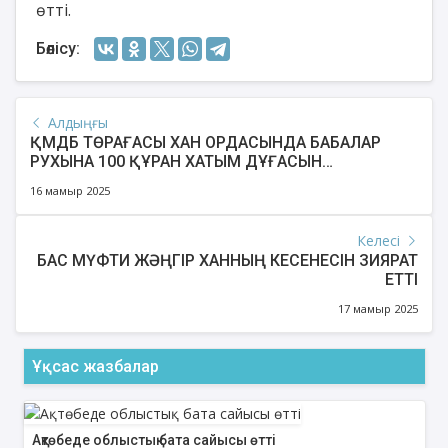
өтті.
Бөлісу:
Алдыңғы
ҚМДБ ТӨРАҒАСЫ ХАН ОРДАСЫНДА БАБАЛАР
РУХЫНА 100 ҚҰРАН ХАТЫМ ДҰҒАСЫН
БАҒЫШТАДЫ
16 мамыр 2025
Келесі
БАС МҮФТИ ЖӘҢГІР ХАННЫҢ КЕСЕНЕСІН ЗИЯРАТ
ЕТТІ
17 мамыр 2025
Ұқсас жазбалар
Ақтөбеде облыстық бата сайысы өтті