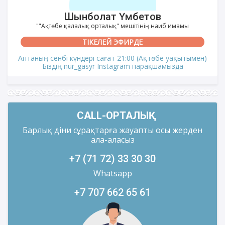
Шынболат Үмбетов
""Ақтөбе қалалық орталық" мешітінің наиб имамы
ТІКЕЛЕЙ ЭФИРДЕ
Аптаның сенбі күндері сағат 21:00 (Ақтөбе уақытымен)
Біздің nur_gasyr Instagram парақшамызда
CALL-ОРТАЛЫҚ
Барлық діни сұрақтарға жауапты осы жерден
ала-аласыз
+7 (71 72) 33 30 30
Whatsapp
+7 707 662 65 61