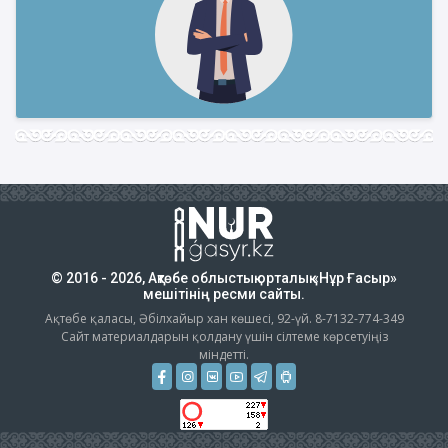
© 2016 - 2026, Ақтөбе облыстық орталық «Нұр Ғасыр»
мешітінің ресми сайты.
Ақтөбе қаласы, Әбілхайыр хан көшесі, 92-үй. 8-7132-774-349
Сайт материалдарын қолдану үшін сілтеме көрсетуіңіз
міндетті.