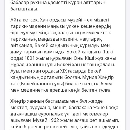
бабалар рухына қасиетті Құран аяттарын
бағыштады.
Айта кетсек, Хан ордасы музейі – еліміздегі
тарихи-мәдени маңызы үлкен кешендердің
бірі. Бұл музей қазақ халқының мемлекеттік
тарихының маңызды кезеңін, нақтырақ
айтқанда, Бөкей хандығының құрылуы мен
даму тарихын қамтиды. Бөкей хандығы (Ішкі
орда) 1801 жылы құрылған. Оны Кіші жүз ханы
Нұралы ханның ұлы Бөкей хан негізін қалады.
Ауыл мен хан ордасы XIX ғасырда Бөкей
хандығының орталығы болған. Мұнда Жәңгір
хан (Бөкей ханның ұлы) билік еткен, ол білім
мен мәдениетке ерекше көңіл бөлген тұлға.
Жәңгір ханның бастамасымен бұл жерде
мектеп, аурухана, мешіт, баспахана және басқа
да алғашқы еуропалық үлгідегі мекемелер
ашылған. Музей 1962 жылы алғаш рет ашылып,
кейін бірнеше рет кеңейтіліп, қайта жөндеуден