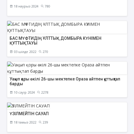
18 наурыз 2024
780
БАС МҮФТИДІҢ ҰЛТТЫҚ ДОМБЫРА КҮНІМЕН
ҚҰТТЫҚТАУЫ
03 шілде 2022
270
Уақып қоры өкілі 26-шы мектепке Ораза айтпен құттықтап
барды
10 сәуір 2024
2278
ҮЗІЛМЕЙТІН САУАП
18 тамыз 2022
239