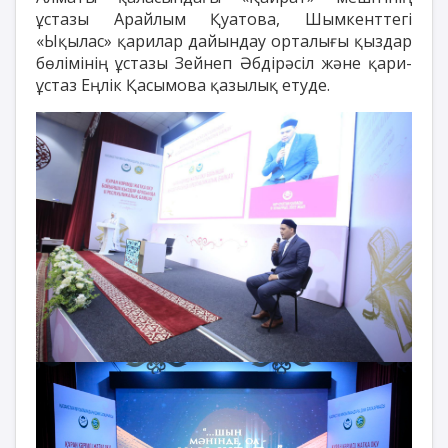
ұстазы Арайлым Қуатова, Шымкенттегі
«Ықылас» қарилар дайындау орталығы қыздар
бөлімінің ұстазы Зейнеп Әбдірәсіл және қари-
ұстаз Еңлік Қасымова қазылық етуде.