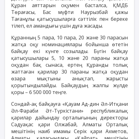
Құран аяттарын оқумен басталса, ҚМДБ
Төрағасы, Бас мүфти Наурызбай қажы
Тағанұлы қатысушыларға сәттілік пен береке
тілеп, ел амандығы үшін дұға жасады.
Құранның 5 пара, 10 пара, 20 және 30 парасын
жатқа оқу номинациялары бойынша өтетін
байқау екі күнге созылады. Бүгін байқау
қатысушылары 5, 10 және 20 параны жатқа
оқудан бақ сынаса, ертең Құранды толық
жаттаған қарилар 30 параны жатқа оқудан
өзара мықтыны анықтап, жарысты
қорытындылайды. Байқаудың жалпы жүлде
қоры – 6 500 000 теңге.
Сондай-ақ байқауға «Қауам Ад-дин Әл-Итқани
Әл-Фараби Әт-Түркістани» республикалық
қарилар дайындау орталығының директоры
Сәдуақас қари Олжабай, Алматы Орталық
мешітінің наиб имамы Серік қари Ахметов,
Алматы қаласындағы «Қайрат» мешітінің