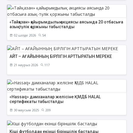
«Тайқазан» қайырымдылық акциясы аясында 20 отбасыға
азық-түлік қоржыны табысталды
02 шілде 2026
54
АЙТ – АҒАЙЫННЫҢ БІРЛІГІН АРТТЫРАТЫН МЕРЕКЕ
21 наурыз 2026
117
«Hassaq» дәмханалар желісіне ҚМДБ HALAL
сертификаты табысталды
30 маусым 2025
209
Кіші футболдан екінші біріншілік басталды