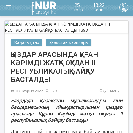
25
13:22
Сафар
Бесін
Жаңалықтар
Қазақстан қарилары
ҚЫЗДАР АРАСЫНДА ҚҰРАН
КӘРІМДІ ЖАТҚА ОҚУДАН ІІ
РЕСПУБЛИКАЛЫҚ БАЙҚАУ
БАСТАЛДЫ
Оқу 1 минут
09 наурыз 2022
379
Елордада Қазақстан мұсылмандары діни
басқармасының ұйымдастыруымен қыздар
арасында Құран Кәрімді жатқа оқудан ІІ
республикалық байқау басталды.
Дәстүрге сай тағылымы мол байқау қасиетті