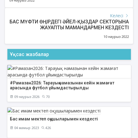
09 наурыз 2022
Келесі
БАС МҮФТИ ӨҢІРДЕГІ ӘЙЕЛ-ҚЫЗДАР СЕКТОРЫНА
ЖАУАПТЫ МАМАНДАРМЕН КЕЗДЕСТІ
10 наурыз 2022
Ұқсас жазбалар
#Рамазан2026: Тарауық намазынан кейін жамағат
арасында футбол ұйымдастырылды
09 наурыз 2026
70
Бас имам мектеп оқушыларымен кездесті
04 мамыр 2023
426