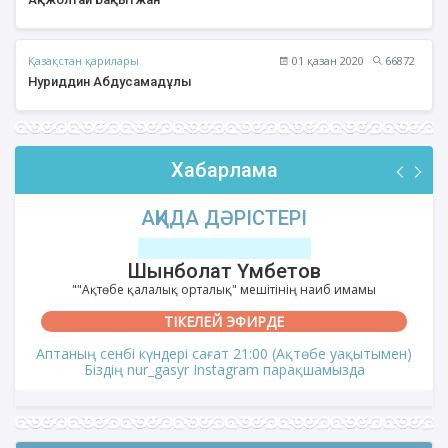
Қазақстан қарилары
01 қазан 2020
66872
Нуриддин Абдусамадұлы
Хабарлама
АҚИДА ДӘРІСТЕРІ
Шынболат Үмбетов
""Ақтөбе қалалық орталық" мешітінің наиб имамы
ТІКЕЛЕЙ ЭФИРДЕ
Аптаның сенбі күндері сағат 21:00 (Ақтөбе уақытымен)
Біздің nur_gasyr Instagram парақшамызда