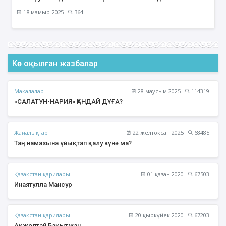
18 мамыр 2025
364
Көп оқылған жазбалар
Мақалалар
28 маусым 2025
114319
«САЛАТУН-НАРИЯ» ҚАНДАЙ ДҰҒА?
Жаңалықтар
22 желтоқсан 2025
68485
Таң намазына ұйықтап қалу күнә ма?
Қазақстан қарилары
01 қазан 2020
67503
Инаятулла Мансур
Қазақстан қарилары
20 қыркүйек 2020
67203
Ақжолтай Бақытжан