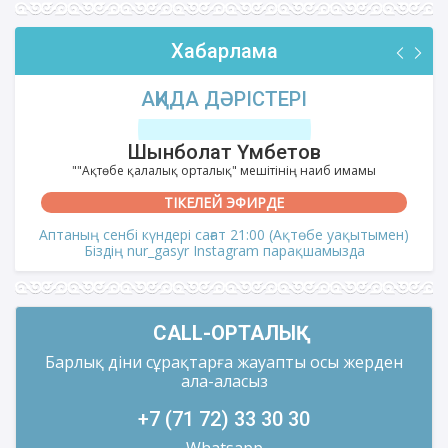
Хабарлама
АҚИДА ДӘРІСТЕРІ
Шынболат Үмбетов
""Ақтөбе қалалық орталық" мешітінің наиб имамы
ТІКЕЛЕЙ ЭФИРДЕ
Аптаның сенбі күндері сағат 21:00 (Ақтөбе уақытымен)
Біздің nur_gasyr Instagram парақшамызда
CALL-ОРТАЛЫҚ
Барлық діни сұрақтарға жауапты осы жерден
ала-аласыз
+7 (71 72) 33 30 30