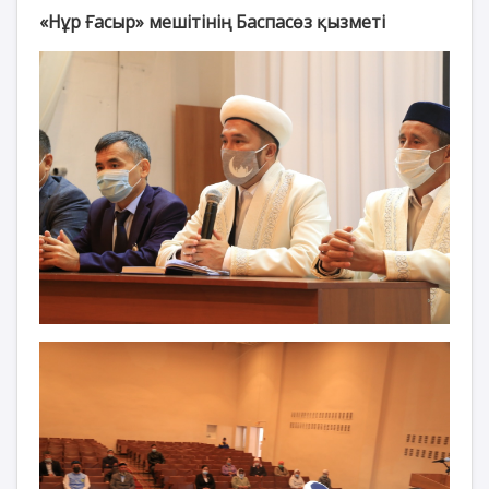
«Нұр Ғасыр» мешітінің Баспасөз қызметі