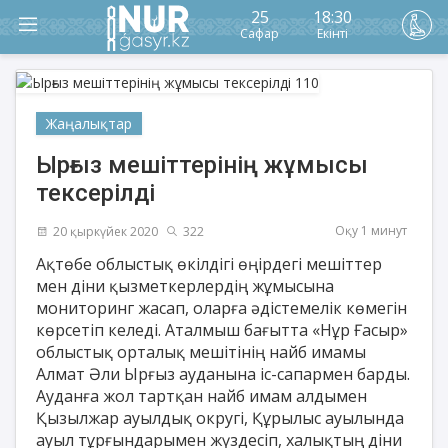
25
18:30
Сафар
Екінті
Жаңалықтар
Ырғыз мешіттерінің жұмысы
тексерілді
Оқу 1 минут
20 қыркүйек 2020
322
Ақтөбе облыстық өкілдігі өңірдегі мешіттер
мен діни қызметкерлердің жұмысына
мониторинг жасап, оларға әдістемелік көмегін
көрсетіп келеді. Аталмыш бағытта «Нұр Ғасыр»
облыстық орталық мешітінің найб имамы
Алмат Әли Ырғыз ауданына іс-сапармен барды.
Ауданға жол тартқан найб имам алдымен
Қызылжар ауылдық округі, Құрылыс ауылында
ауыл тұрғындарымен жүздесіп, халықтың діни