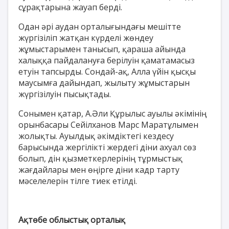
сұрақтарына жауап берді.
Одан әрі аудан орталығындағы мешітте
жүргізіліп жатқан күрделі жөндеу
жұмыстарымен танысып, қараша айында
халыққа пайдалануға берілуін қаматамасыз
етуін тапсырды. Сондай-ақ, Алла үйін қысқы
маусымға дайындап, жылыту жұмыстарын
жүргізілуін пысықтады.
Сонымен қатар, А.Әли Құрылыс ауылы әкімінің
орынбасары Сейілханов Марс Маратұлымен
жолықты. Ауылдық әкімдіктегі кездесу
барысында жергілікті жердегі діни ахуал сөз
болып, дін қызметкерлерінің тұрмыстық
жағдайлары мен өңірге діни кадр тарту
мәселелерін тілге тиек етілді.
Ақтөбе облыстық орталық