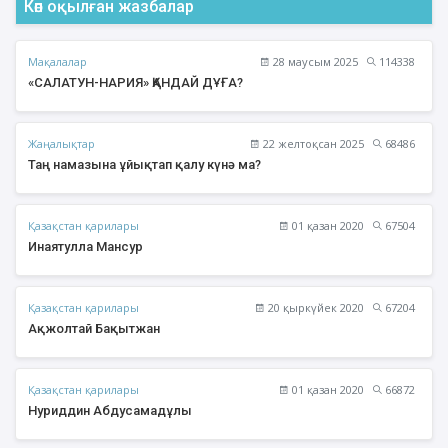
Көп оқылған жазбалар
Мақалалар
28 маусым 2025
114338
«САЛАТУН-НАРИЯ» ҚАНДАЙ ДҰҒА?
Жаңалықтар
22 желтоқсан 2025
68486
Таң намазына ұйықтап қалу күнә ма?
Қазақстан қарилары
01 қазан 2020
67504
Инаятулла Мансур
Қазақстан қарилары
20 қыркүйек 2020
67204
Ақжолтай Бақытжан
Қазақстан қарилары
01 қазан 2020
66872
Нуриддин Абдусамадұлы