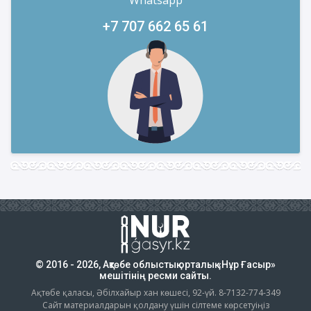
Whatsapp
+7 707 662 65 61
© 2016 - 2026, Ақтөбе облыстық орталық «Нұр Ғасыр»
мешітінің ресми сайты.
Ақтөбе қаласы, Әбілхайыр хан көшесі, 92-үй. 8-7132-774-349
Сайт материалдарын қолдану үшін сілтеме көрсетуіңіз