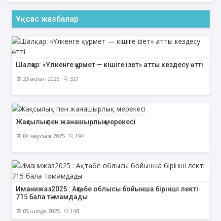
Ұқсас жазбалар
Шалқар: «Үлкенге құрмет — кішіге ізет» атты кездесу өтті
23 ақпан 2025
327
Жақсылық пен жанашырлық мерекесі
04 маусым 2025
194
Иманижаз2025 : Ақтөбе облысы бойынша бірінші лекті
715 бала тәмамдады
05 шілде 2025
148