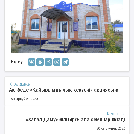
Бөлісу:
Алдыңғы
Ақтөбеде «Қайырымдылық керуені» акциясы өтті
18 қыркүйек 2020
Келесі
«Халал Даму» өкілі Ырғызда семинар өткізді
20 қыркүйек 2020