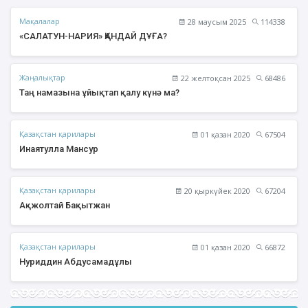
Мақалалар
28 маусым 2025
114338
«САЛАТУН-НАРИЯ» ҚАНДАЙ ДҰҒА?
Жаңалықтар
22 желтоқсан 2025
68486
Таң намазына ұйықтап қалу күнә ма?
Қазақстан қарилары
01 қазан 2020
67504
Инаятулла Мансур
Қазақстан қарилары
20 қыркүйек 2020
67204
Ақжолтай Бақытжан
Қазақстан қарилары
01 қазан 2020
66872
Нуриддин Абдусамадұлы