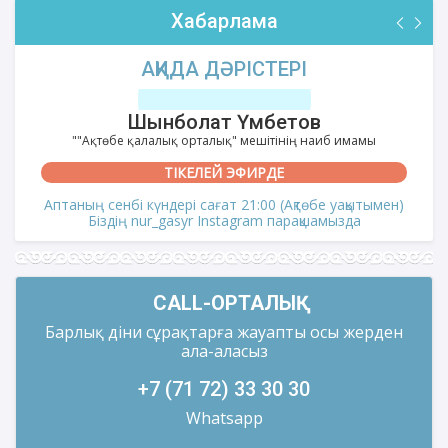
Хабарлама
АҚИДА ДӘРІСТЕРІ
Шынболат Үмбетов
""Ақтөбе қалалық орталық" мешітінің наиб имамы
ТІКЕЛЕЙ ЭФИРДЕ
Аптаның сенбі күндері сағат 21:00 (Ақтөбе уақытымен)
Біздің nur_gasyr Instagram парақшамызда
CALL-ОРТАЛЫҚ
Барлық діни сұрақтарға жауапты осы жерден
ала-аласыз
+7 (71 72) 33 30 30
Whatsapp