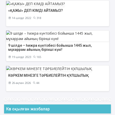
«ҚАЖЫ» ДЕП КІМДІ АЙТАМЫЗ?
14 шілде 2022
318
9 шілде – һижра күнтізбесі бойынша 1445 жыл,
мұхаррам айының бірінші күні!
19 шілде 2023
165
КӨРКЕМ МІНЕЗГЕ ТӘРБИЕЛЕЙТІН ҚҰЛШЫЛЫҚ
26 ақпан 2026
44
Көп оқылған жазбалар