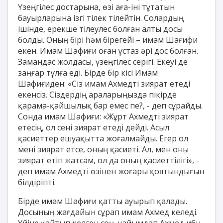
Үзеңгілес достарына, өзі аға-іні тұтатын
бауырларына ізгі тілек тілейтін. Солардың
ішінде, ерекше тілеулес болған алты досы
болды. Оның бірі һәм бірегейі – имам Шағифи
екен. Имам Шафиғи оған ұстаз әрі дос болған.
Замандас жолдасы, үзеңгілес серігі. Екеуі де
заңғар тұлға еді. Бірде бір кісі Имам
Шафиғиден: «Сіз имам Ахмедті зиярат етеді
екенсіз. Сіздердің араларыңызда пікірде
қарама-қайшылық бар емес пе?, - деп сұрайды.
Сонда имам Шафиғи: «Жұрт Ахмедті зиярат
етесің, ол сені зиярат етеді дейді. Асыл
қасиеттер ешуақытта жоғалмайды. Егер ол
мені зиярат етсе, оның қасиеті. Ал, мен оны
зиярат етіп жатсам, ол да оның қасиеттілігі», -
деп имам Ахмедті өзінен жоғары қоятындығын
білдіріпті.
Бірде имам Шафиғи қатты ауырып қалады.
Досының жағдайын сұрап имам Ахмед келеді.
Үйіне қайтып келген соң, уайымдап Ахмед ибн