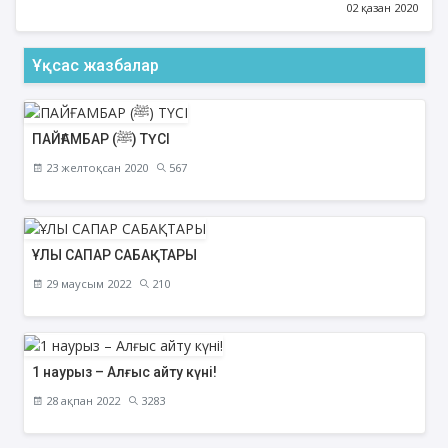
02 қазан 2020
Ұқсас жазбалар
ПАЙҒАМБАР (ﷺ) ТҮСІ
23 желтоқсан 2020
567
ҰЛЫ САПАР САБАҚТАРЫ
29 маусым 2022
210
1 наурыз – Алғыс айту күні!
28 ақпан 2022
3283