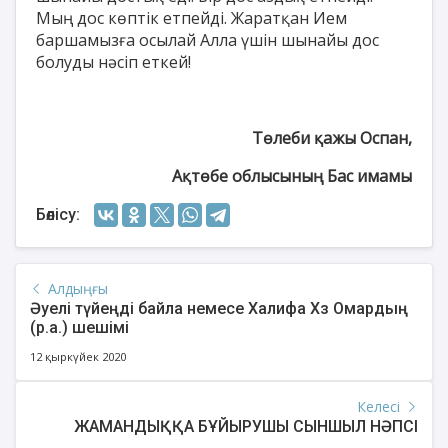
Мың дос көптік етпейді. Жаратқан Ием
баршамызға осылай Алла үшін шынайы дос
болуды нәсіп еткей!
Төлеби қажы Оспан,
Ақтөбе облысының Бас имамы
Бөлісу:
Алдыңғы
Әуелі түйеңді байла немесе Халифа Хз Омардың
(р.а.) шешімі
12 қыркүйек 2020
Келесі
ЖАМАНДЫҚҚА БҰЙЫРУШЫ СЫНШЫЛ НӘПСІ