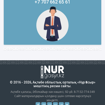
+7 707 662 65 61
© 2016 - 2026, Ақтөбе облыстық орталық «Нұр Ғасыр»
мешітінің ресми сайты.
Ақтөбе қаласы, Әбілхайыр хан көшесі, 92-үй. 8-7132-774-349
Сайт материалдарын қолдану үшін сілтеме көрсетуіңіз
міндетті.