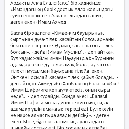
Ардақты Алла Елшісі (с.ғ.с.) бір хадисінде:
«Имандағы ең берік достық Алла жолындағы
сүйіспеншілік пен Алла жолындағы ашу», -
деген екен (Имам Ахмед).
Басқа бір хадисте: «Кімде-кім бауырының
сыртынан дұға-тілек жасайтын болса, арнайы
бекітілген періште: Әумин, саған да осы тілек
болсын», - дейді (Имам Муслим), - деп айтқан.
Бұл хадис жайлы имам Науауи (р.а.): «Бұрынғы
адамдар өзіне дұға жасамақ болса, әуелі сол
тілекті мұсылман бауырына тілейді екен.
Өйткені, осылай жасаған тілек қабыл болады», -
деп айтқан. Ахмед ибн Ханбалдың баласы: «Әке!
Имам Шафиғиге көп дұға етесіз, оның сыры
неде?», - деп сұрайды. Сонда әкесі: «Балам!
Имам Шафиғи мына дүниеге күн сияқты, ал
адамдар үшін амандық тәрізді еді. Бұл екеуін
не нәрсе алмастыра алады дейсің?», - деген
екен. Міне, бұл екі ғалымның арасындағы
шынайы достық еді. Бір дос аздық етпейді.