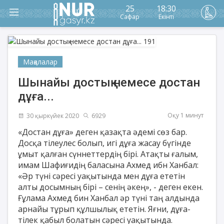
25
18:30
Сафар
Екінті
Мақалалар
Шынайы достық немесе достан
дұға...
Оқу 1 минут
30 қыркүйек 2020
6929
«Достан дұға» деген қазақта әдемі сөз бар.
Досқа тілеулес болып, игі дұға жасау бүгінде
ұмыт қалған сүннеттердің бірі. Атақты ғалым,
имам Шафиғидің баласына Ахмед ибн Ханбал:
«Әр түні сәресі уақытында мен дұға ететін
алты досымның бірі – сенің әкең», - деген екен.
Ғұлама Ахмед бин Ханбал әр түні таң алдында
арнайы тұрып құлшылық ететін. Яғни, дұға-
тілек қабыл болатын сәресі уақытында.