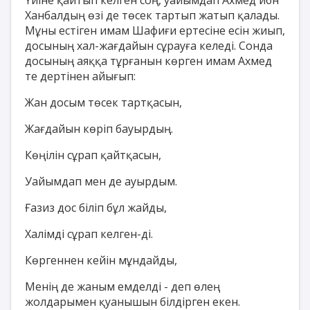
Ханбалдың өзі де төсек тартып жатып қалады.
Мұны естіген имам Шафиғи ертесіне есін жиып,
досының хал-жағдайын сұрауға келеді. Сонда
досының аяққа тұрғанын көрген имам Ахмед
те дертінен айығып:
Жан досым төсек тартқасын,
Жағдайын көріп бауырдың.
Көңілін сұрап қайтқасын,
Уайымдап мен де ауырдым.
Ғазиз дос біліп бұл жайды,
Халімді сұрап келген-ді.
Көргеннен кейін мұндайды,
Менің де жаным емделді - деп өлең
жолдарымен қуанышын білдірген екен.