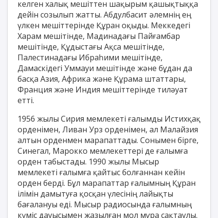
келген халық мешіттен шақырым қашықтыққа
дейін созылып жатты. Абдулбасит әлемнің ең
үлкен мешіттерінде Құран оқыды. Меккедегі
Харам мешітінде, Мадинадағы Пайғамбар
мешітінде, Құдыстағы Ақса мешітінде,
Палестинадағы Ибраһими мешітінде,
Дамаскідегі Уммауи мешітінде және бұдан да
басқа Азия, Африка және Құрама штаттары,
Франция және Индия мешіттерінде тиләуат
етті.
1956 жылы Сирия мемлекеті ғалымды Истихқақ
орденімен, Ливан Урз орденімен, ал Малайзия
алтын орденмен марапаттады. Сонымен бірге,
Синегал, Марокко мемлекеттері де ғалымға
орден табыстады. 1990 жылы Мысыр
мемлекеті ғалымға қайтыс болғаннан кейін
орден берді. Бұл марапаттар ғалымның Құран
ілімін дамытуға қосқан үлесінің лайықты
бағалануы еді. Мысыр радиосында ғалымның
күміс дауысымен жазылған мол мұра сақтаулы.