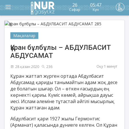
26
05:47
Сафар
Күн
Мақалалар
Құран бұлбұлы – АБДУЛБАСИТ
АБДУСАМАТ
Оқу 1 минут
28 қазан 2020
236
Құран жаттап жүрген ортада Абдулбасит
Абдусамад қариды танымайтын адам жоқ десе
де болатын шығар. Ол – өткен ғасырдың ең
көрнекті қариы. Күміс көмей, айрықша дауыс
иесі. Ислам әлеміне тұтастай әйгілі мысырлық
Құран жаттаған адам.
Абдулбасит қари 1927 жылы Гермонтис
(Арманат) қаласында дүниеге келген. Ол Құран