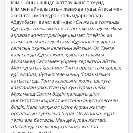
ілімін, оның ішінде жаттау және тәжуид
ілімімен айналысатын жанұяда туды. Атасы мен
әкесі танымал Құран ғалымдары болды.
Абдулбасит өз естелігінде:
«Он жасқа толғанда
Құранды толығымен жаттап тәмамдадым. Әкем
ақпарат министрлігінде қызмет істейтін, ал
атам ғалым кісі еді. Атама Құранның қырағат
саласын оқығым келетінін айттым. Ол Танта
қаласында Құран және қырағат ғалымы
Мұхаммед Салимнен үйрену керектігін айтты.
Мен тұратын қала мен Танта арасы тым қашық
еді. Алайда, бұл мәселе менің болашағыма
қатысты еді. Танта қаласына жолға шығуға
қамданған уақыттан бір күн бұрын шейх
Мұхаммед Салим біздің қаладағы діни
институттан қырағат мектебін ашуға келгенін
білдік. Қала халқы ол кісіге Құран жаттау
орталығын тұрғызып берді. Осылайша, жұрт
тәлім ала бастады. Мен де Құран жаттап,
Шатыбиді сол кісінің қолында жаттап
шықтым»,
- дейді.