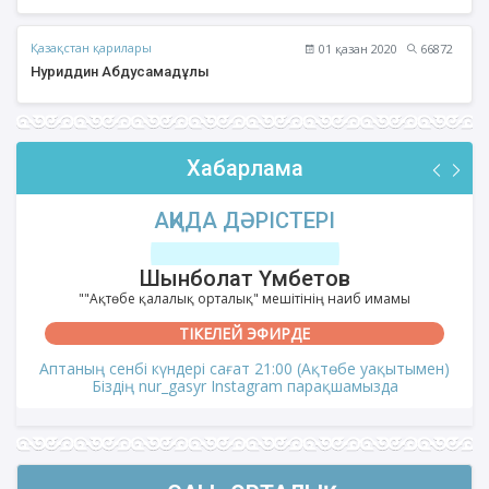
Қазақстан қарилары
01 қазан 2020
66872
Нуриддин Абдусамадұлы
Хабарлама
АҚИДА ДӘРІСТЕРІ
Шынболат Үмбетов
""Ақтөбе қалалық орталық" мешітінің наиб имамы
ТІКЕЛЕЙ ЭФИРДЕ
Аптаның сенбі күндері сағат 21:00 (Ақтөбе уақытымен)
Біздің nur_gasyr Instagram парақшамызда