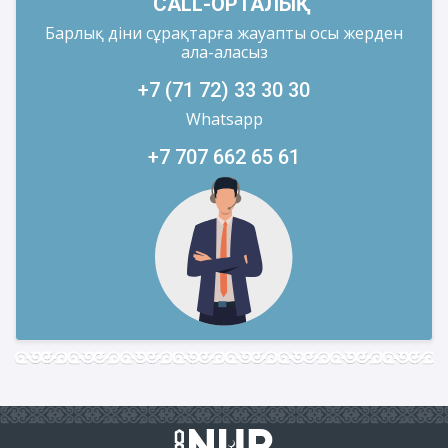
CALL-ОРТАЛЫҚ
Барлық діни сұрақтарға жауапты осы жерден
ала-аласыз
+7 (71 72) 33 30 30
Whatsapp
+7 707 662 65 61