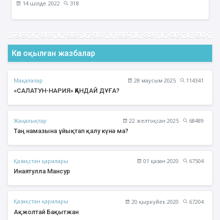
14 шілде 2022
318
Көп оқылған жазбалар
Мақалалар
28 маусым 2025
114341
«САЛАТУН-НАРИЯ» ҚАНДАЙ ДҰҒА?
Жаңалықтар
22 желтоқсан 2025
68489
Таң намазына ұйықтап қалу күнә ма?
Қазақстан қарилары
01 қазан 2020
67504
Инаятулла Мансур
Қазақстан қарилары
20 қыркүйек 2020
67204
Ақжолтай Бақытжан