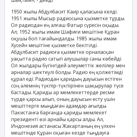
1950 жылы Абдулбасит Каир қаласына келді.
1951 жылы Мысыр радиосына қызметке тұрды.
Ол радиодан ең алғаш Фатыр сүресін оқыды.
Ал, 1952 жылы имам Шафиғи мешітіне Құран
оқушы боп тағайындалды. 1985 жылы имам
Хусейн мешітіне қызметке бекітілді.
Абдулбасит радиоға қызметке орналасқан
уақытта радио сатып алушылар саны көбейді.
Ол жылдары бүгінгідей әлеуметтік желілер мен
арналар шектеулі болды. Радио ең қолжетімді
құрал еді. Радиодан қаридың дауысын естіген
соң әлемнің түкпір-түкпірінен шақырулар түсе
бастады. Қариды әр мемлекеттерде ресми
түрде қарсы алып, оның дауысын есту үшін
мешіттерге мыңдаған адамдар ағылды.
Пакистанға барғанда қариды мемлекет
президенті өзі арнайы қарсы алды. Ал,
Индонезия астанасы Жакартаның ең үлкен
мешітінде Құран оқыған кезде тыңдауға