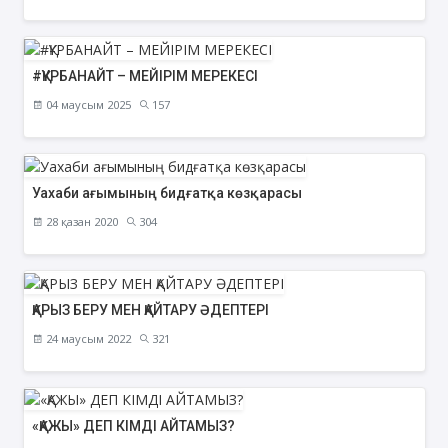
#ҚҰРБАНАЙТ – МЕЙІРІМ МЕРЕКЕСІ
04 маусым 2025
157
Уахаби ағымының бидғатқа көзқарасы
28 қазан 2020
304
ҚАРЫЗ БЕРУ МЕН ҚАЙТАРУ ӘДЕПТЕРІ
24 маусым 2022
321
«ҚАЖЫ» ДЕП КІМДІ АЙТАМЫЗ?