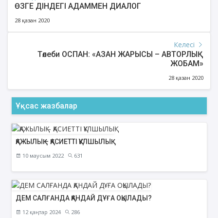
ӨЗГЕ ДІНДЕГІ АДАММЕН ДИАЛОГ
28 қазан 2020
Келесі
Төлеби ОСПАН: «АЗАН ЖАРЫСЫ – АВТОРЛЫҚ
ЖОБАМ»
28 қазан 2020
Ұқсас жазбалар
ҚАЖЫЛЫҚ – ҚАСИЕТТІ ҚҰЛШЫЛЫҚ
10 маусым 2022
631
ДЕМ САЛҒАНДА ҚАНДАЙ ДҰҒА ОҚЫЛАДЫ?
12 қаңтар 2024
286