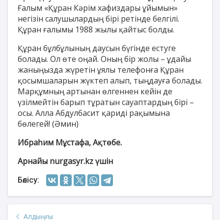
Ғалым «Құран Кәрім хафиздары ұйымын»
негізін салушылардың бірі ретінде белгілі.
Құран ғалымы 1988 жылы қайтыс болды.
Құран бұлбұлының даусын бүгінде естуге
болады. Ол өте оңай. Оның бір жолы – ұдайы
жаныңызда жүретін ұялы телефонға Құран
қосымшаларын жүктеп алып, тыңдауға болады.
Марқұмның артынан өлгеннен кейін де
үзілмейтін барып тұратын сауаптардың бірі –
осы. Алла Абдулбасит қариді рақымына
бөлегей! (Әмин)
Ибраһим Мұстафа, Ақтөбе.
Арнайы nurgasyr.kz үшін
Бөлісу:
Алдыңғы