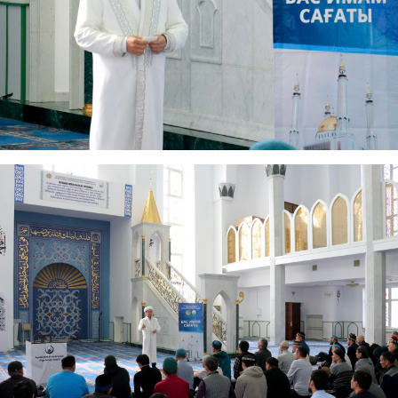
АҚИДА ДӘРІСТЕРІ
ФИҚҺ ДӘРІСТЕ
Шынболат Үмбетов
Нұрбол Смағұ
""Ақтөбе қалалық орталық" мешітінің
""Нұр Ғасыр" облыстық меш
наиб имамы
наиб имамы
ТІКЕЛЕЙ ЭФИРДЕ
ТІКЕЛЕЙ ЭФИРДЕ
Аптаның сенбі күндері сағат
Аптаның сәрсенбі күндер
21:00 (Ақтөбе уақытымен)
21:00 (Ақтөбе уақыты
Біздің nur_gasyr Instagram
Біздің nur_gasyr Insta
парақшамызда
парақшамызда