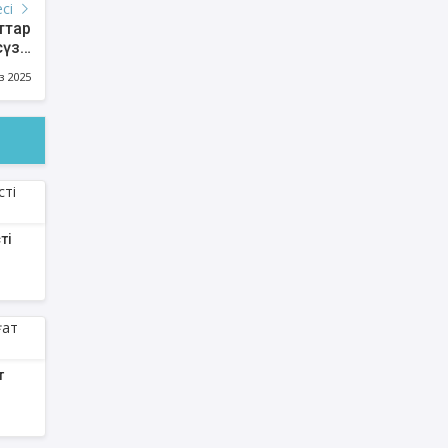
есі
ттар
сүзгі
ерді
з 2025
ті
т