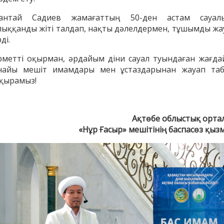
антай Садиев жамағаттың 50-ден астам сауал
лыққанды жіті талдап, нақты дәлелдермен, тұшымды жа
ді.
рметті оқырман, әрдайым діни сауал туындаған жағда
найы мешіт имамдары мен ұстаздарынан жауап таб
қырамыз!
Ақтөбе облыстық орта
«Нұр Ғасыр» мешітінің баспасөз қыз
енов Бекжан
Жұмабаев Данияр
Ақ
ангелдіұлы
Әлимұхамедұлы