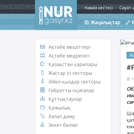
Намаз кестесі
Сауат 
Жаңалықтар
Ақтөбе мешіттері
Ж
Ақтөбе медресесі
Қазақстан қарилары
#Р
Жастар ісі секторы
1
Әйел-қыздар секторы
Об
Ғибратты оқиғалар
им
Құттықтаулар
сағ
Қажылық
Ша
Халал даму
қа
Зекет бөлімі
кө
жә