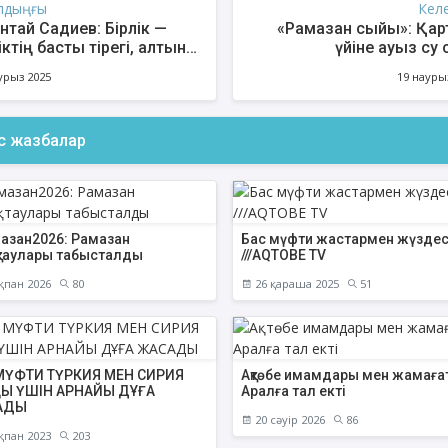
лдыңғы
Кел
нтай Садиев: Бірлік —
«Рамазан сыйы»: Қар
ктің басты тірегі, алтын
үйіне ауыз су 
ығы!
құрылғысын орнатып б
урыз 2025
19 науры
ас жазбалар
азан2026: Рамазан
Бас мүфти жастармен жүздес
ықтаулары табысталды
///AQTOBE TV
қпан 2026
80
26 қараша 2025
51
МҮФТИ ТҮРКИЯ МЕН СИРИЯ
Ақтөбе имамдары мен жамаға
Ы ҮШІН АРНАЙЫ ДҰҒА
Аралға тал екті
АДЫ
20 сәуір 2026
86
қпан 2023
203