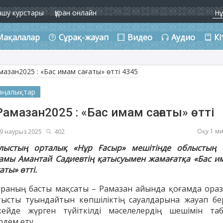
ашу курстары
Құран онлайн
Мақалалар
Сұрақ-жауап
Видео
Аудио
Кі
аңалықтар
амазан2025 : «Бас имам сағаты» өтті
Оқу 1 м
9 наурыз 2025
402
лыстың орталық «Нұр Ғасыр» мешітінде облыстың 
амы Амантай Садиевтің қатысуымен жамағатқа «Бас и
аты» өтті.
раның басты мақсаты – Рамазан айында қоғамда ораз
тысты туындайтын көпшіліктің сауалдарына жауап бер
кейде жүрген түйіткілді мәселелердің шешімін таб
рдем ету.