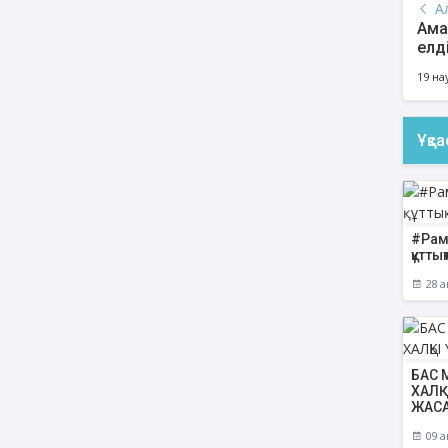
А
Ама
елді
қаз
19 на
Ұқс
#Рам
құтт
28 а
БАС 
ХАЛҚ
ЖАС
09 а