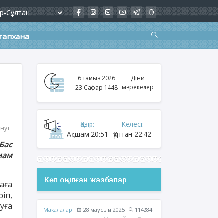
тапхана
6 тамыз 2026
Діни
мерекелер
23 Сафар 1448
Қазір:
Келесі:
инут
Ақшам
20:51
Құптан
22:42
Бас
мам
Көп оқылған жазбалар
аға
іп,
уға
Мақалалар
28 маусым 2025
114284