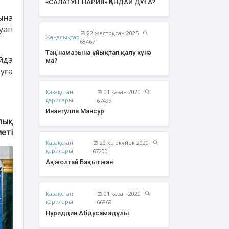
«САЛАТУН-НАРИЯ» ҚАНДАЙ ДҰҒА?
ына
уап
22 желтоқсан 2025
Жаңалықтар
68467
Таң намазына ұйықтап қалу күнә
йда
ма?
уға
Қазақстан
01 қазан 2020
қарилары
67499
Инаятулла Мансур
лық
меті
Қазақстан
20 қыркүйек 2020
жолтай Бақытжан
Әбішев Қуаныш
қарилары
67200
Тоқсанбайұлы
Ақжолтай Бақытжан
Қазақстан
01 қазан 2020
қарилары
66869
Нуриддин Абдусамадұлы