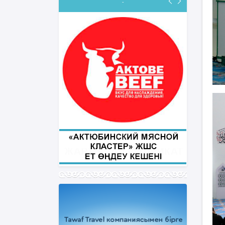
-
ФИҚҺ ДӘРІСТЕРІ
Нұрбол Смағұлов
""Нұр Ғасыр" облыстық мешітінің
наиб имамы
ТІКЕЛЕЙ ЭФИРДЕ
Аптаның сәрсенбі күндері сағат
21:00 (Ақтөбе уақытымен)
Біздің nur_gasyr Instagram
парақшамызда