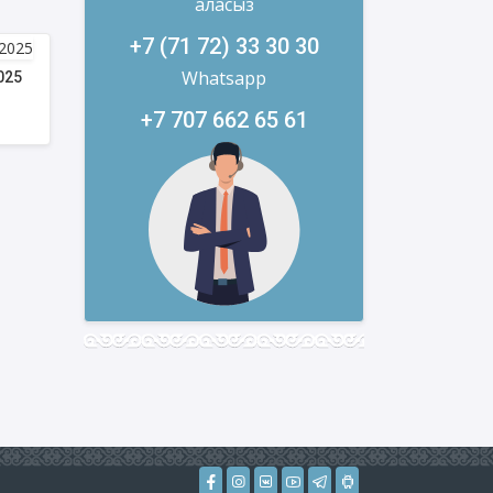
аласыз
+7 (71 72) 33 30 30
Whatsapp
025
+7 707 662 65 61