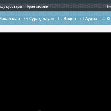
ашу курстары
Құран онлайн
Мақалалар
Сұрақ-жауап
Видео
Аудио
Кі