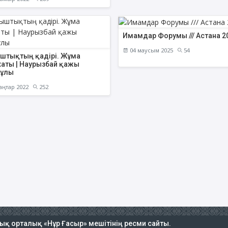
Имамдар Форумы /// Астана 2
04 маусым 2025
54
штықтың қадірі. Жұма
хаты | Наурызбай қажы
нұлы
аңтар 2022
252
тық орталық «Нұр Ғасыр» мешітінің ресми сайты.