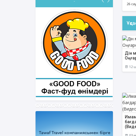
-
26 сә
Ұқс
Дін м
Оңға
12 ш
Имам
бағд
(Вид
03 м