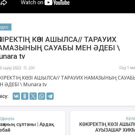
идео
ӨКІРЕКТІҢ КӨЗІ АШЫЛСА// ТАРАУИХ
АМАЗЫНЫҢ САУАБЫ МЕН ӘДЕБІ \
nara tv
Оқу 1 м
3 сәуір 2022
231
КІРЕКТІҢ КӨЗІ АШЫЛСА// ТАРАУИХ НАМАЗЫНЫҢ САУАБ
Н ӘДЕБІ \ Munara tv
шев Қуаныш
Ахметов Серік
Есм
қсанбайұлы
Полатханұлы
ісу:
лдыңғы
Кел
ақаның сұлтаны | Ардақ
КӨКІРЕКТІҢ КӨЗІ АШЫЛС
збай
АУЫЗАШАР ХИКМ