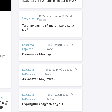
«САЛАТУН-НАРИЯ» ҚАНДАЙ ДҰҒА?
22 желтоқсан 2025
Жаңалықтар
68486
Таң намазына ұйықтап қалу күнә
ма?
Қазақстан
01 қазан 2020
қарилары
67503
Инаятулла Мансур
инут
Ы
Қазақстан
20 қыркүйек 2020
урзаев Бауыржан
Құрбан Яхия Сансызбайұлы
қарилары
67203
Қайырбайұлы
Ақжолтай Бақытжан
Қазақстан
01 қазан 2020
есі
қарилары
66872
А //
Нуриддин Абдусамадұлы
ЕТІ,