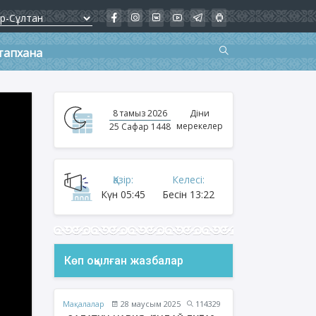
тапхана
8 тамыз 2026
Діни
мерекелер
25 Сафар 1448
Қазір:
Келесі:
Күн
05:45
Бесін
13:22
Көп оқылған жазбалар
Мақалалар
28 маусым 2025
114329