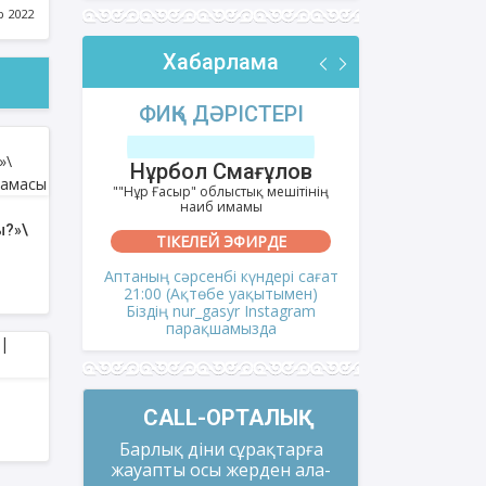
БЕРУ
р 2022
a tv
Хабарлама
РІ
ФИҚҺ ДӘРІСТЕРІ
АҚИДА
тов
Нұрбол Смағұлов
Шынбол
ешітінің
""Нұр Ғасыр" облыстық мешітінің
""Ақтөбе қалал
наиб имамы
на
ы?»\
ТІКЕЛЕЙ ЭФИРДЕ
ТІКЕ
сағат
Аптаның сәрсенбі күндері сағат
Аптаның се
мен)
21:00 (Ақтөбе уақытымен)
21:00 (Ақ
gram
Біздің nur_gasyr Instagram
Біздің nu
парақшамызда
пар
CALL-ОРТАЛЫҚ
Барлық діни сұрақтарға
жауапты осы жерден ала-