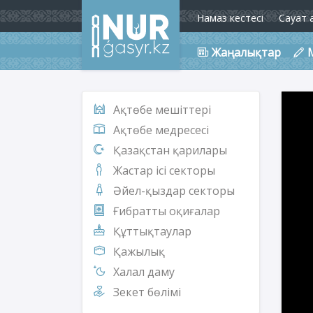
Намаз кестесі
Сауат 
Жаңалықтар
Ақтөбе мешіттері
Ақтөбе медресесі
Қазақстан қарилары
Жастар ісі секторы
Әйел-қыздар секторы
Ғибратты оқиғалар
Құттықтаулар
Қажылық
Халал даму
Зекет бөлімі