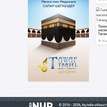
Тыны
наси
Таға
14 қ
© 2016 - 2026, Ақтөбе облыс