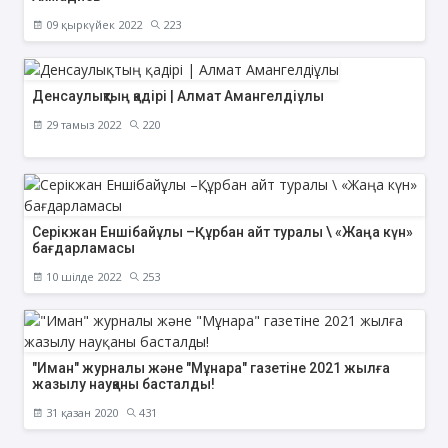
09 қыркүйек 2022
223
Денсаулықтың қадірі | Алмат Амангелдіұлы
29 тамыз 2022
220
Серікжан Еншібайұлы –Құрбан айт туралы \ «Жаңа күн»
бағдарламасы
10 шілде 2022
253
"Иман" журналы және "Мұнара" газетіне 2021 жылға
жазылу науқаны басталды!
31 қазан 2020
431