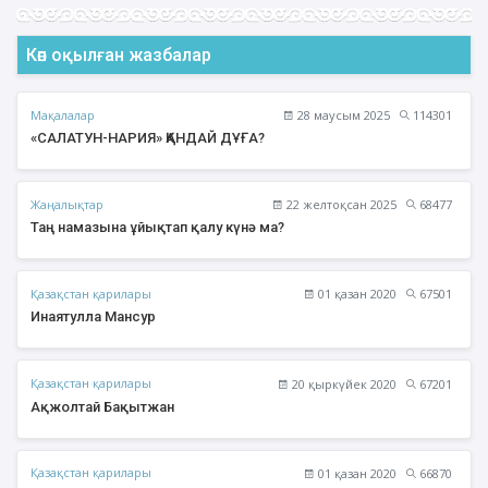
Көп оқылған жазбалар
Мақалалар
28 маусым 2025
114301
«САЛАТУН-НАРИЯ» ҚАНДАЙ ДҰҒА?
Жаңалықтар
22 желтоқсан 2025
68477
Таң намазына ұйықтап қалу күнә ма?
Қазақстан қарилары
01 қазан 2020
67501
Инаятулла Мансур
Қазақстан қарилары
20 қыркүйек 2020
67201
Ақжолтай Бақытжан
Қазақстан қарилары
01 қазан 2020
66870