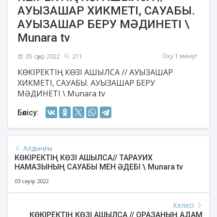
АУЫЗАШАР ХИКМЕТІ, САУАБЫ.
АУЫЗАШАР БЕРУ МӘДИНЕТІ \
Munara tv
Оқу 1 минут
05 сәуір 2022
211
КӨКІРЕКТІҢ КӨЗІ АШЫЛСА // АУЫЗАШАР
ХИКМЕТІ, САУАБЫ. АУЫЗАШАР БЕРУ
МӘДИНЕТІ \ Munara tv
Бөлісу:
Алдыңғы
КӨКІРЕКТІҢ КӨЗІ АШЫЛСА// ТАРАУИХ
НАМАЗЫНЫҢ САУАБЫ МЕН ӘДЕБІ \ Munara tv
03 сәуір 2022
Келесі
КӨКІРЕКТІҢ КӨЗІ АШЫЛСА // ОРАЗАНЫҢ АДАМ