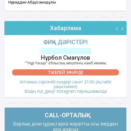
Нуриддин Абдусамадұлы
Хабарлама
ФИҚҺ ДӘРІСТЕРІ
Нұрбол Смағұлов
""Нұр Ғасыр" облыстық мешітінің наиб имамы
ТІКЕЛЕЙ ЭФИРДЕ
Аптаның сәрсенбі күндері сағат 21:00 (Ақтөбе
уақытымен)
Біздің nur_gasyr Instagram парақшамызда
CALL-ОРТАЛЫҚ
Барлық діни сұрақтарға жауапты осы жерден
ала-аласыз