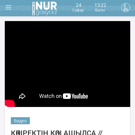
24
13:22
Сафар
Бесін
Видео
КӨКІРЕКТІҢ КӨЗІ АШЫЛСА //