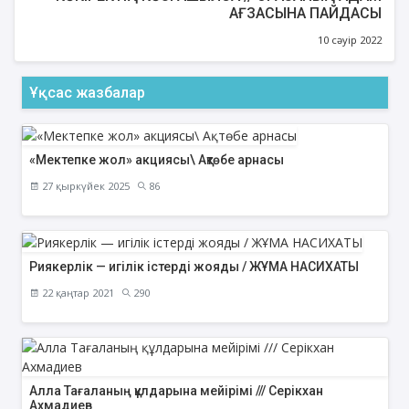
АҒЗАСЫНА ПАЙДАСЫ
10 сәуір 2022
Ұқсас жазбалар
«Мектепке жол» акциясы\ Ақтөбе арнасы
27 қыркүйек 2025
86
Риякерлік — игілік істерді жояды / ЖҰМА НАСИХАТЫ
22 қаңтар 2021
290
Алла Тағаланың құлдарына мейірімі /// Серікхан
Ахмадиев