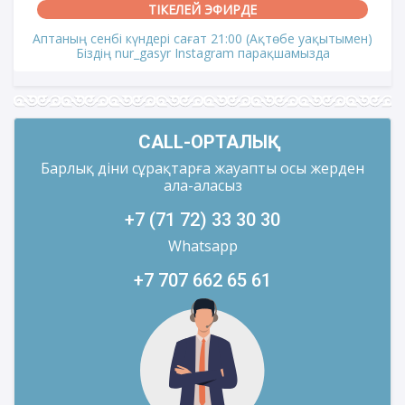
ТІКЕЛЕЙ ЭФИРДЕ
Аптаның сенбі күндері сағат 21:00 (Ақтөбе уақытымен)
Біздің nur_gasyr Instagram парақшамызда
CALL-ОРТАЛЫҚ
Барлық діни сұрақтарға жауапты осы жерден
ала-аласыз
+7 (71 72) 33 30 30
Whatsapp
+7 707 662 65 61