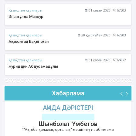
Қазақстан қарилары
01 қазан 2020
67503
Инаятулла Мансур
Қазақстан қарилары
20 қыркүйек 2020
67203
Ақжолтай Бақытжан
Қазақстан қарилары
01 қазан 2020
66872
Нуриддин Абдусамадұлы
Хабарлама
АҚИДА ДӘРІСТЕРІ
Шынболат Үмбетов
""Ақтөбе қалалық орталық" мешітінің наиб имамы