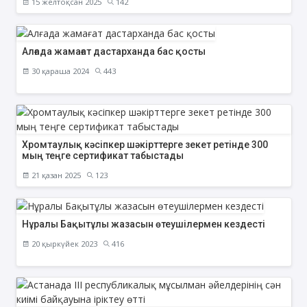
15 желтоқсан 2025
142
Алғада жамағат дастарханда бас қосты
30 қараша 2024
443
Хромтаулық кәсіпкер шәкірттерге зекет ретінде 300
мың теңге сертификат табыстады
21 қазан 2025
123
Нұралы Бақытұлы жазасын өтеушілермен кездесті
20 қыркүйек 2023
416