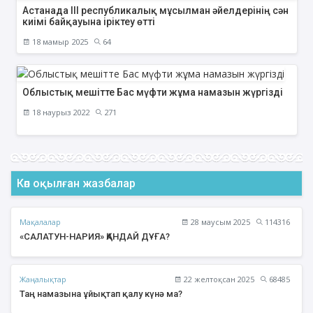
Астанада ІІІ республикалық мұсылман әйелдерінің сән
киімі байқауына іріктеу өтті
18 мамыр 2025
64
Облыстық мешітте Бас мүфти жұма намазын жүргізді
18 наурыз 2022
271
Көп оқылған жазбалар
Мақалалар
28 маусым 2025
114316
«САЛАТУН-НАРИЯ» ҚАНДАЙ ДҰҒА?
Жаңалықтар
22 желтоқсан 2025
68485
Таң намазына ұйықтап қалу күнә ма?