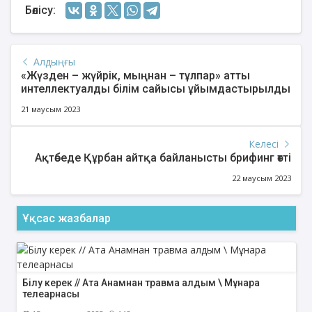
Бөлісу:
Алдыңғы
«Жүзден – жүйрік, мыңнан – тұлпар» атты
интеллектуалды білім сайысы ұйымдастырылды
21 маусым 2023
Келесі
Ақтөбеде Құрбан айтқа байланысты брифинг өтті
22 маусым 2023
Ұқсас жазбалар
Білу керек // Ата Анамнан травма алдым \ Мұнара
телеарнасы