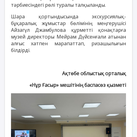
тәрбиесіндегі рөлі туралы талқыланды.
Шара қортындысында экскурсиялық-
бұқаралық жұмыстар бөлімінің меңгерушісі
Айзагүл Джамбулова құрметті қонақтарға
музей директоры Мейрам Дүйсенғали атынан
алғыс хатпен марапаттап, ризашылығын
білдірді.
Ақтөбе облыстық орталық
«Нұр Ғасыр» мешітінің баспасөз қызметі