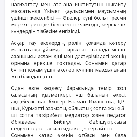
насихаттау мен ата-ана институтын нығайту
мақсатында Үкімет қаулысымен маусымның
үшінші жексенбісі — Әкелер күні болып ресми
мереке ретінде белгіленіп, еліміздің мерекелік
күндердің тізбесіне енгізілді.
Асқар тау әкелердің рөлін қоғамда көтеру
мақсатында ұйымдастырылған шарада мешіт
азаншысы ислам діні мен дәстүріміздегі әкенің
орнына ерекше тоқталды. Сонымен қатар
бүгінгі қоғам үшін әкелер күнінің маздылығын
жіті баяндап өтті.
Одан өзге кездесу барысында темір жол
саласының қызметкері, үш баланың әкесі,
ақтөбелік жас блогер Еламан Иманғожа, ҚР-
ның Құрметті азаматы, облыстық сотта және 3-
ші сотта тәжірибелі медиатор және педагог
Әбілдаева Бибігүл Әдбішүкірқызы
студенттерге тағылымды кеңестер айтты.
Сонымен қатар әкенің отбасы мен бала