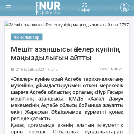
25
Сафар
Жаңалықтар
Мешіт азаншысы Әкелер күнінің
маңыздылығын айтты
Оқу 1 минут
21 маусым 2023
345
«Әкелер» күніне орай Ақтөбе тарихи-өлкетану
музейінің ұйымдастыруымен өткен мерекелік
шараға Ақтөбе облыстық орталық «Нұр Ғасыр»
мешітінің азаншысы, ҚМДБ «Халал Даму»
мекемесінің Ақтөбе облысы бойынша жауапты
өкілі Жарасхан Әбдісаламов құрметті қонақ
ретінде қатысты.
Қазақ қоғамында әкенің алатын әлеуметтік
орны ерекше. Отбасылық құндылықтарды