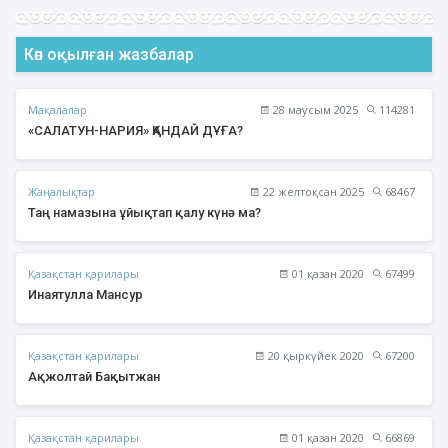
Көп оқылған жазбалар
Мақалалар
28 маусым 2025
114281
«САЛАТУН-НАРИЯ» ҚАНДАЙ ДҰҒА?
Жаңалықтар
22 желтоқсан 2025
68467
Таң намазына ұйықтап қалу күнә ма?
Қазақстан қарилары
01 қазан 2020
67499
Инаятулла Мансур
Қазақстан қарилары
20 қыркүйек 2020
67200
Ақжолтай Бақытжан
Қазақстан қарилары
01 қазан 2020
66869