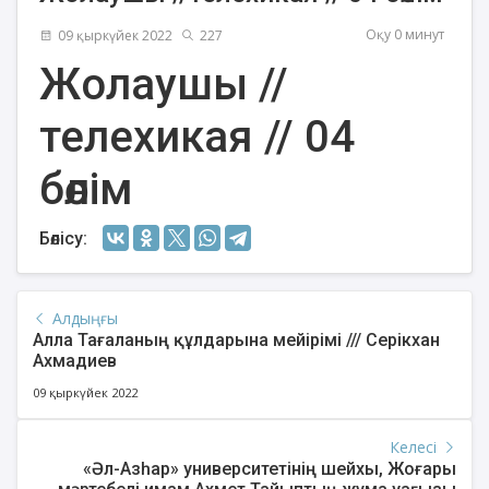
Оқу 0 минут
09 қыркүйек 2022
227
Жолаушы //
телехикая // 04
бөлім
Бөлісу:
Алдыңғы
Алла Тағаланың құлдарына мейірімі /// Серікхан
Ахмадиев
09 қыркүйек 2022
Келесі
«Әл-Азһар» университетінің шейхы, Жоғары