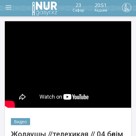
23
20:51
Сафар
Ақшам
Видео
Жолаушы //телехикая // 04 бөлім