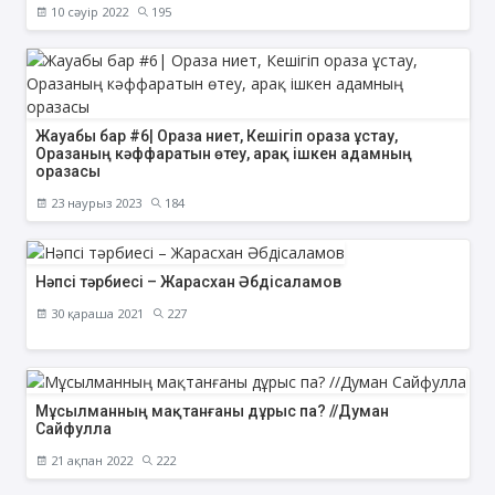
10 сәуір 2022
195
Жауабы бар #6| Ораза ниет, Кешігіп ораза ұстау,
Оразаның кәффаратын өтеу, арақ ішкен адамның
оразасы
23 наурыз 2023
184
Нәпсі тәрбиесі – Жарасхан Әбдісаламов
30 қараша 2021
227
Мұсылманның мақтанғаны дұрыс па? //Думан
Сайфулла
21 ақпан 2022
222