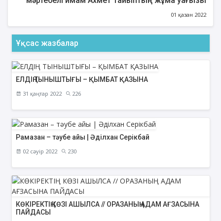
мәртебелі имам Ахмет Тайыптың жұма уағызы
01 қазан 2022
Ұқсас жазбалар
ЕЛДІҢ ТЫНЫШТЫҒЫ – ҚЫМБАТ ҚАЗЫНА
31 қаңтар 2022
226
Рамазан – тәубе айы | Әділхан Серікбай
02 сәуір 2022
230
КӨКІРЕКТІҢ КӨЗІ АШЫЛСА // ОРАЗАНЫҢ АДАМ АҒЗАСЫНА
ПАЙДАСЫ