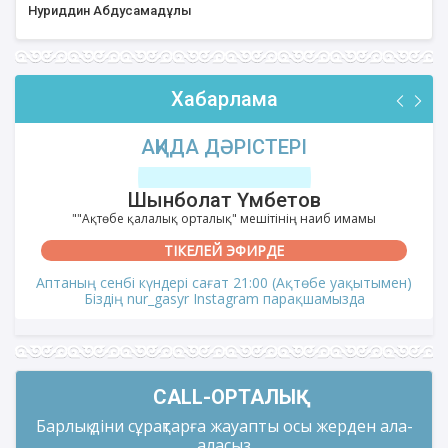
Нуриддин Абдусамадұлы
Хабарлама
АҚИДА ДӘРІСТЕРІ
Шынболат Үмбетов
""Ақтөбе қалалық орталық" мешітінің наиб имамы
ТІКЕЛЕЙ ЭФИРДЕ
Аптаның сенбі күндері сағат 21:00 (Ақтөбе уақытымен)
Біздің nur_gasyr Instagram парақшамызда
CALL-ОРТАЛЫҚ
Барлық діни сұрақтарға жауапты осы жерден ала-
аласыз