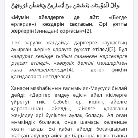
وَقُلْ لِلْمُؤْمِنَاتِ يَغْضُضْنَ مِنْ أَبْصَارِهِنَّ وَيَحْفَظْنَ فُرُوجَهُنَّ.
«Мүмін әйелдерге де айт:
«(Бөгде
ерлерден)
көздерін сақтасын. Әрі ұятты
жерлерін
(зинадан)
қорғасын»
[2]
.
Тек зәрулік жағдайда дәрігерге науқастың
ауырған жеріне қарауға рұқсат етіледі
[3]
. Бұл
«
зәрурат кезінде тыйым салынған нәрселерге
рұқсат етіледі
», «
зәрулік белгілі мөлшерімен
ғана мөлшерленеді
»
[4]
, – деген фиқһи
қағидаларға негізделеді.
Ханафи мәзһабының ғалымы әл-Мәусули былай
дейді: «Дәрігер емдеу әдісін әйел кісілерге
үйретуі тиіс. Себебі ер кісінің әйелге
қарағанынан әйелдің әйелге қарағаны
жеңілдеу әрі бүліктен аулақ болады. Ал оған
мүмкіндік болмаса, онда шамасы келгенше
көзін тыяды. Екі қабат әйелді босандырып
жатқан акушер әйел де барынша көзін тыюға