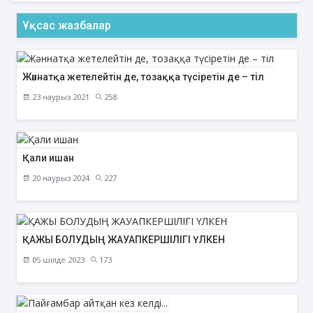
Ұқсас жазбалар
Жәннатқа жетелейтін де, тозаққа түсіретін де – тіл
23 наурыз 2021
258
Қали ишан
20 наурыз 2024
227
ҚАЖЫ БОЛУДЫҢ ЖАУАПКЕРШІЛІГІ ҮЛКЕН
05 шілде 2023
173