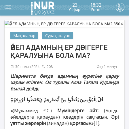
23
18:32
Сафар
Екінті
Мақалалар
Сұрақ-жауап
ӘЙЕЛ АДАМНЫҢ ЕР ДӘРІГЕРГЕ
ҚАРАЛУЫНА БОЛА МА?
Оқу 1 минут
30 тамыз 2024
208
Шариғатта бөгде адамның әуретіне қарау
харам етілген. Ол туралы Алла Тағала Құранда
былай дейді:
قُلْ لِلْمُؤْمِنِينَ يَغُضُّوا مِنْ أَبْصَارِهِمْ وَيَحْفَظُوا فُرُوجَهُمْ.
«
(Мұхаммед Ғ.С.)
Мүміндерге айт:
(Бөгде
әйелдерге қараудан)
көздерін сақтасын. Әрі
ұятты жерлерін
(зинадан)
қорғасын»
[1]
.