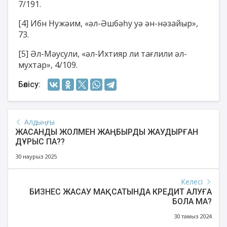
7/191.
[4]
Ибн Нужәим, «әл-Әшбәһу уә ән-нәзайыр»,
73.
[5]
Әл-Мәусули, «әл-Ихтияр ли тағлили әл-
мухтар», 4/109.
Бөлісу:
Алдыңғы
ЖАСАНДЫ ЖОЛМЕН ЖАҢБЫРДЫ ЖАУДЫРҒАН
ДҰРЫС ПА??
30 наурыз 2025
Келесі
БИЗНЕС ЖАСАУ МАҚСАТЫНДА КРЕДИТ АЛУҒА
БОЛА МА?
30 тамыз 2024