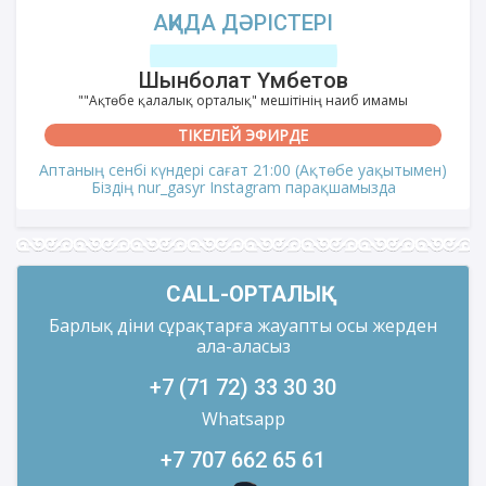
АҚИДА ДӘРІСТЕРІ
Шынболат Үмбетов
""Ақтөбе қалалық орталық" мешітінің наиб имамы
ТІКЕЛЕЙ ЭФИРДЕ
Аптаның сенбі күндері сағат 21:00 (Ақтөбе уақытымен)
Біздің nur_gasyr Instagram парақшамызда
CALL-ОРТАЛЫҚ
Барлық діни сұрақтарға жауапты осы жерден
ала-аласыз
+7 (71 72) 33 30 30
Whatsapp
+7 707 662 65 61