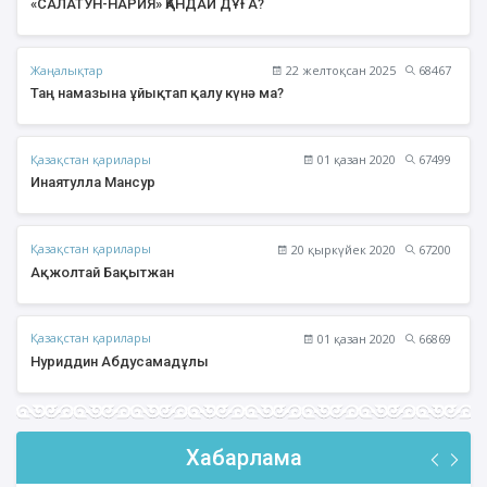
«САЛАТУН-НАРИЯ» ҚАНДАЙ ДҰҒА?
Жаңалықтар
22 желтоқсан 2025
68467
Таң намазына ұйықтап қалу күнә ма?
Қазақстан қарилары
01 қазан 2020
67499
Инаятулла Мансур
Қазақстан қарилары
20 қыркүйек 2020
67200
Ақжолтай Бақытжан
Қазақстан қарилары
01 қазан 2020
66869
Нуриддин Абдусамадұлы
Хабарлама