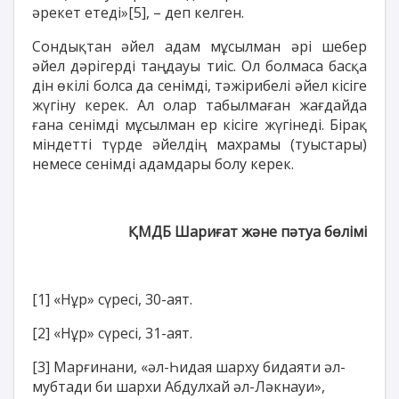
әрекет етеді»
[5]
, – деп келген.
Сондықтан әйел адам мұсылман әрі шебер
әйел дәрігерді таңдауы тиіс. Ол болмаса басқа
дін өкілі болса да сенімді, тәжірибелі әйел кісіге
жүгіну керек. Ал олар табылмаған жағдайда
ғана сенімді мұсылман ер кісіге жүгінеді. Бірақ
міндетті түрде әйелдің махрамы (туыстары)
немесе сенімді адамдары болу керек.
ҚМДБ Шариғат және пәтуа бөлімі
[1]
«Нұр» сүресі, 30-аят.
[2]
«Нұр» сүресі, 31-аят.
[3]
Марғинани, «әл-Һидая шарху бидаяти әл-
мубтади би шархи Абдулхай әл-Ләкнауи»,