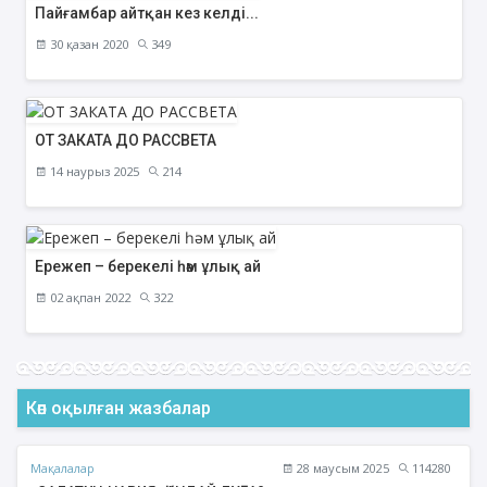
Пайғамбар айтқан кез келді...
30 қазан 2020
349
ОТ ЗАКАТА ДО РАССВЕТА
14 наурыз 2025
214
Ережеп – берекелі һәм ұлық ай
02 ақпан 2022
322
Көп оқылған жазбалар
Мақалалар
28 маусым 2025
114280