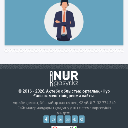
© 2016 - 2026, Ақтөбе облыстық орталық «Нұр
Ғасыр» мешітінің ресми сайты.
Ақтөбе қаласы, Әбілхайыр хан көшесі, 92-үй. 8-7132-774-349
Сайт материалдарын қолдану үшін сілтеме көрсетуіңіз
міндетті.