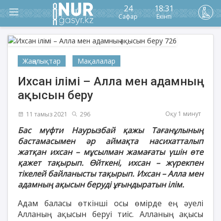
24
18:31
Сафар
Екінті
Жаңалықтар
Мақалалар
Ихсан ілімі – Алла мен адамның
ақысын беру
Оқу 1 минут
11 тамыз 2021
296
Бас мүфти Наурызбай қажы Тағанұлының
бастамасымен әр аймақта насихатталып
жатқан ихсан – мұсылман жамағаты үшін өте
қажет тақырып. Өйткені, ихсан – жүрекпен
тікелей байланысты тақырып. Ихсан – Алла мен
адамның ақысын беруді ұғындыратын ілім.
Адам баласы өткінші осы өмірде ең әуелі
Алланың ақысын беруі тиіс. Алланың ақысы