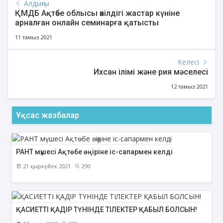
Алдыңғы
ҚМДБ Ақтөбе облысы өкілдігі жастар күніне
арналған онлайн семинарға қатысты
11 тамыз 2021
Келесі
Ихсан ілімі және рия мәселесі
12 тамыз 2021
Ұқсас жазбалар
РАНТ мүшесі Ақтөбе өңіріне іс-сапармен келді
21 қыркүйек 2021
290
ҚАСИЕТТІ ҚАДІР ТҮНІНДЕ ТІЛЕКТЕР ҚАБЫЛ БОЛСЫН!