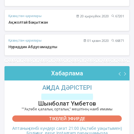
Қазақстан қарилары
20 қыркүйек 2020
67201
Ақжолтай Бақытжан
Қазақстан қарилары
01 қазан 2020
66871
Нуриддин Абдусамадұлы
Хабарлама
АҚИДА ДӘРІСТЕРІ
Шынболат Үмбетов
""Ақтөбе қалалық орталық" мешітінің наиб имамы
ТІКЕЛЕЙ ЭФИРДЕ
Аптаның сенбі күндері сағат 21:00 (Ақтөбе уақытымен)
Біздің nur_gasyr Instagram парақшамызда