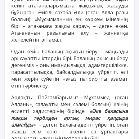
кейін ата-аналарымызға жақсылық жасауды
бұйырған. Әйгілі сахаба Әли (оған Алла разы
болсын): «Мұсылманның ең көркем мінезінің
бірі – ата-анаға жақсы қарау», – деген екен.
Ата-ананың разылығын алу – жәннатқа
жетелейтін ізгі амал.
Одан кейін баланың ақысын беру – маңызды
әрі сауапты істердің бірі. Баланың ақысын беру
дегеніміз – оны имандылыққа, адамгершілікке,
парасаттылыққа, байсалдылыққа үйретіп, елі
мен жерін сүйетін нағыз патриотты азамат
етіп тәрбиелеу.
Ардақты Пайғамбарымыз Мұхаммед (оған
Алланың салауаты мен сәлемі болсын) өзінің
өсиетті хадистерінің бірінде:
«Әке баласына
жақсы тәрбиден артық мирас қалдыра
алмайды»
, – деген. Балаға әдепті үйретіп, оған
жақсы есім қою – әкенің өз ұрпақтары
алдындағы үлкен міндеттерінің бірі.