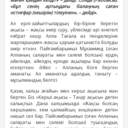
«Бұл сенің артыңдағы балаңның саған
истиғфар (кешірім) тілеуінен», – дейді».
Ал ерлі-зайыптылардың бір-біріне беретін
ақысы – жақсы өмір сүру, үйлесімді әрі өнегелі
ғибрат кешу. Алла Тағала өз пенделеріне
жарларыңмен жақсы қарым-қатынаста болуды
әмір еткен. Пайғамбарымыз Мұхаммед (оған
Алланың салауаты мен сәлемі болсын) ердің
әйелінде, әйелдің ерінде ақылары бар екенін
ескерткен. Әйел – Алланың бізге берген
аманаты. Ал аманатқа адалдық таныту –
мұсылмандық белгісі.
Қазақ халқы ағайын мен көрші ақысына мән
берген. Біз «Көрші ақысы – Тәңір ақысы» деген
халықпыз. Дана халқымызда: «Жақсы болсаң
көршіңмен, кем қалмайсың еншіңнен» деген
нақыл сөз бар. Пайғамбарымыз (оған Алланың
салауаты мен сәлемі болсын) туысқандық