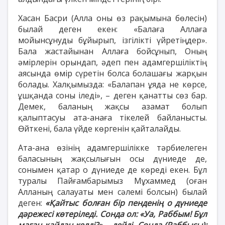
Хасан Басри (Алла оны өз рақымына бөлесін)
былай деген екен: «Балаға Аллаға
мойынсұнуды бұйырып, ізгілікті үйретіңдер».
Бала жастайынан Аллаға бойсұнып, Оның
әмірлерін орындап, әдеп пен адамгершіліктің
аясында өмір сүретін болса болашағы жарқын
болады. Халқымызда: «Балапан ұяда не көрсе,
ұшқанда соны іледі», – деген қанатты сөз бар.
Демек, баланың жақсы азамат болып
қалыптасуы ата-анаға тікелей байланысты.
Өйткені, бала үйде көргенін қайталайды.
Ата-ана өзінің адамгершілікке тәрбиелеген
баласының жақсылығын осы дүниеде де,
сонымен қатар о дүниеде де көреді екен. Бұл
туралы Пайғамбарымыз Мұхаммед (оған
Алланың салауаты мен сәлемі болсын) былай
деген:
«Қайтыс болған бір пенденің о дүниеде
дәрежесі көтеріледі. Сонда ол: «Уа, Раббым! Бұл
маған қайдан келді?» – дейді. Сонда (Раббысы):