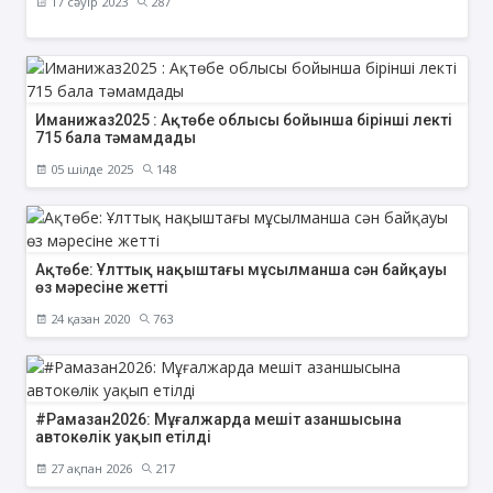
17 сәуір 2023
287
Иманижаз2025 : Ақтөбе облысы бойынша бірінші лекті
715 бала тәмамдады
05 шілде 2025
148
Ақтөбе: Ұлттық нақыштағы мұсылманша сән байқауы
өз мәресіне жетті
24 қазан 2020
763
#Рамазан2026: Мұғалжарда мешіт азаншысына
автокөлік уақып етілді
27 ақпан 2026
217