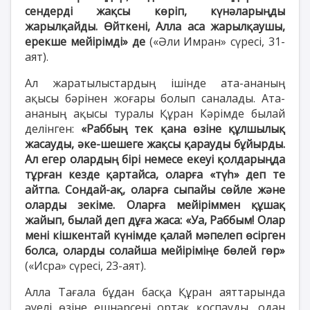
сендерді жақсы көріп, күнәларыңды
жарылқайды. Өйткені, Алла аса жарылқаушы,
ерекше мейірімді» де
(«Әли Имран» сүресі, 31-
аят).
Ал жаратылыстардың ішінде ата-ананың
ақысы бәрінен жоғары болып саналады. Ата-
ананың ақысы туралы Құран Кәрімде былай
делінген:
«Раббың тек қана өзіне құлшылық
жасауды, әке-шешеге жақсы қарауды бұйырды.
Ал егер олардың бірі немесе екеуі қолдарыңда
тұрған кезде қартайса, оларға «түһ» деп те
айтпа. Сондай-ақ, оларға сыпайы сөйле және
оларды зекіме. Оларға мейіріммен құшақ
жайып, былай деп дұға жаса: «Уа, Раббым! Олар
мені кішкентай күнімде қалай мәпелеп өсірген
болса, оларды солайша мейіріміңе бөлей гөр»
(«Исра» сүресі, 23-аят).
Алла Тағала бұдан басқа Құран аяттарында
әуелі өзіне ешнәрсені ортақ қоспауды, одан