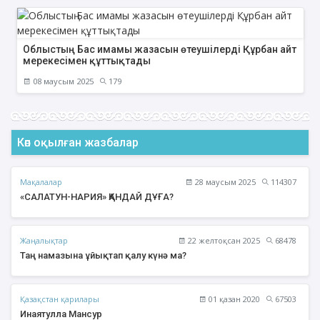
Облыстың Бас имамы жазасын өтеушілерді Құрбан айт
мерекесімен құттықтады
08 маусым 2025
179
Көп оқылған жазбалар
Мақалалар
28 маусым 2025
114307
«САЛАТУН-НАРИЯ» ҚАНДАЙ ДҰҒА?
Жаңалықтар
22 желтоқсан 2025
68478
Таң намазына ұйықтап қалу күнә ма?
Қазақстан қарилары
01 қазан 2020
67503
Инаятулла Мансур