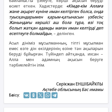
байланысты үзбеуге, көрші ақысын беруді
өсиет еткен. Хадистерде:
«Кімде-кім Аллаға
және ақырет күніне иман келтірген болса, онда
туысқандарымен қарым-қатынасын үзбесін;
Жанындағы көршісі аш бола тұра, өзі тоқ
болып жатқан адамды маған иман келтірді деп
есептеуге болмайды»
, – делінген.
Асыл дініміз мұсылманның, тіпті мұсылман
емес өзге дін өкілдерінің өзіне тән ақыларын
беруді бұйырған. Түйіндеп айтқанда, ихсан –
Алла мен адамның ақысын беруге
тәрбиелейтін ілім.
Серікжан ЕНШІБАЙҰЛЫ
Ақтөбе облысының Бас имамы
Бөлісу: