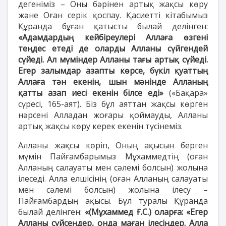
дегеніміз – Оны бәрінен артық жақсы көру
және Оған серік қоспау. Қасиетті кітабымыз
Құранда бұған қатысты былай делінген:
«Адамдардың кейбіреулері Аллаға өзгені
теңдес етеді де оларды Алланы сүйгендей
сүйеді. Ал мүміндер Алланы тағы артық сүйеді.
Егер залымдар азапты көрсе, бүкіл қуаттың
Аллаға тән екенін, шын мәнінде Алланың
қатты азап иесі екенін білсе еді»
(«Бақара»
сүресі, 165-аят). Біз бұл аяттан жақсы көрген
нәрсені Алладан жоғары қоймауды, Алланы
артық жақсы көру керек екенін түсінеміз.
Алланы жақсы көріп, Оның ақысын берген
мүмін Пайғамбарымыз Мұхаммедтің (оған
Алланың салауаты мен сәлемі болсын) жолына
ілеседі. Алла елшісінің (оған Алланың салауаты
мен сәлемі болсын) жолына ілесу –
Пайғамбардың ақысы. Бұл туралы Құранда
былай делінген:
«(Мұхаммед Ғ.С.) оларға: «Егер
Алланы сүйсеңдер, онда маған ілесіңдер. Алла