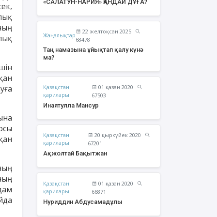
«САЛАТУН-НАРИЯ» ҚАНДАЙ ДҰҒА?
ек,
лық
ның
22 желтоқсан 2025
Жаңалықтар
лық
68478
Таң намазына ұйықтап қалу күнә
ма?
шін
қан
уға
Қазақстан
01 қазан 2020
қарилары
67503
Инаятулла Мансур
ына
осы
Қазақстан
20 қыркүйек 2020
Ахметов Серік
Есмурзаев Бауыржан
Құр
қан
қарилары
67201
Полатханұлы
Қайырбайұлы
Ақжолтай Бақытжан
ның
ның
Қазақстан
01 қазан 2020
дам
қарилары
66871
йда
Нуриддин Абдусамадұлы