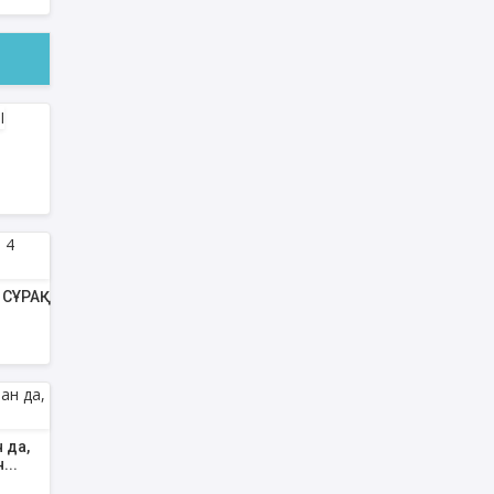
СҰРАҚ
 да,
...