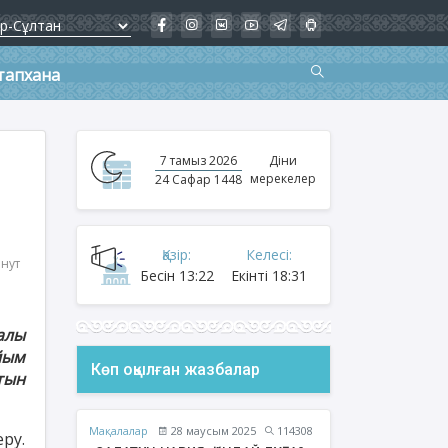
тапхана
7 тамыз 2026
Діни
мерекелер
24 Сафар 1448
Қазір:
Келесі:
инут
Бесін
13:22
Екінті
18:31
алы
йым
Көп оқылған жазбалар
тын
Мақалалар
28 маусым 2025
114308
ру.