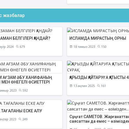
ас жазбалар
ЗАМАН БЕЛГІЛЕРІ ҚАНДАЙ?
ИСЛАМДА МИРАСТЫҢ ОРНЫ
әуір 2024
679
18 тамыз 2023
150
 АҒЗАМ ӘБУ ХАНИФАНЫҢ
ҚАРЫЗДЫ ҚАЙТАРУҒА ҚАТЫСТЫ 4 
І МЕН ӨНЕГЕЛІ ӨСИЕТТЕРІ
13 ақпан 2025
161
амыр 2023
592
 ТАҒАЛАНЫ ЕСКЕ АЛУ
Сұңғат САМЕТОВ. Жарғанаттан
аңтар 2023
249
саясаттан да емес – өзімізден