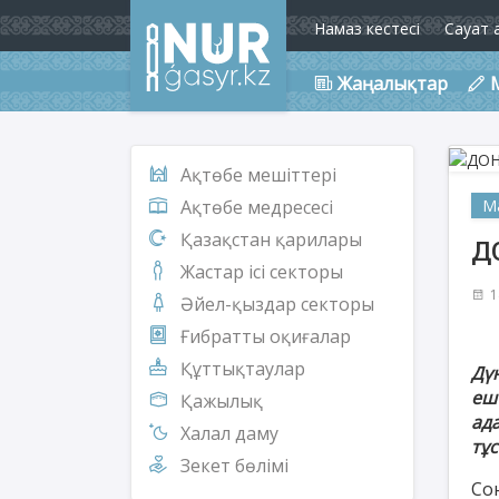
Намаз кестесі
Сауат 
Жаңалықтар
Ақтөбе мешіттері
М
Ақтөбе медресесі
Қазақстан қарилары
Д
Жастар ісі секторы
1
Әйел-қыздар секторы
Ғибратты оқиғалар
Құттықтаулар
Дү
еш
Қажылық
ад
Халал даму
тұс
Зекет бөлімі
Со