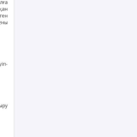
лға
қан
ген
ұны
іп-
ыру