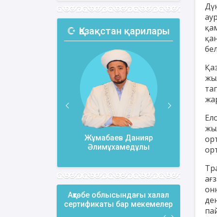
Дү
ау
қа
Қазақстан қарилары
қа
бел
Қа
жы
та
жа
Ел
жы
ов Бекжан
Жұмабаев Данияр
Ақжо
ор
гелдіұлы
Әлимұхамедұлы
ор
Тр
ағ
он
Ақтөбе облысындағы халал
де
сертификаты бар мекемелер
па