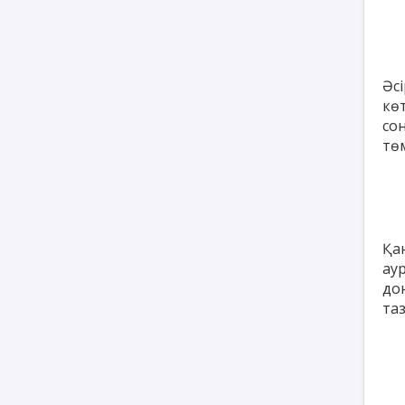
Әс
кө
со
тө
Қа
ау
до
та