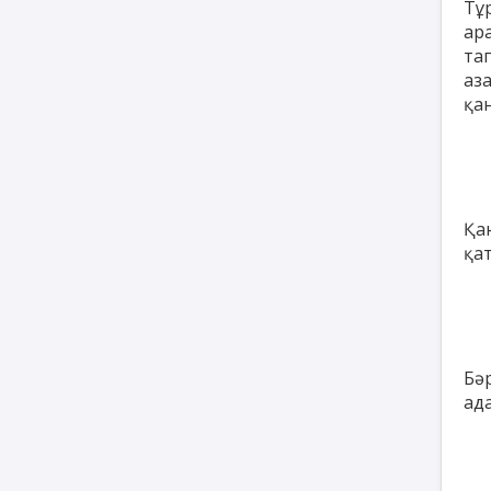
Тұ
ар
та
аз
қан
Қа
қа
Бә
ад