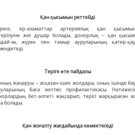
Қан қысымын реттейді
іресе, ер-азаматтар артериялық қан қысымы
терілуіне жиі душар болады, донорлық – қан қысым
ндай-ақ жүрек пен тамыр ауруларының қатер-қау
мендетеді.
Теріге өте пайдалы
нның жаңаруы – асқазан-ішек жолдары, оның ішінде ба
руларының баға жетпес профилактикасы. Нәтижесі
норлардың бет-әлпеті жақсарып, терісі жарқыраған ж
за болады.
Қан жоғалту жағдайында көмектеседі