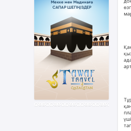
до
өз
ма
Қа
қы
ад
ар
Тұ
қа
пл
үш
та