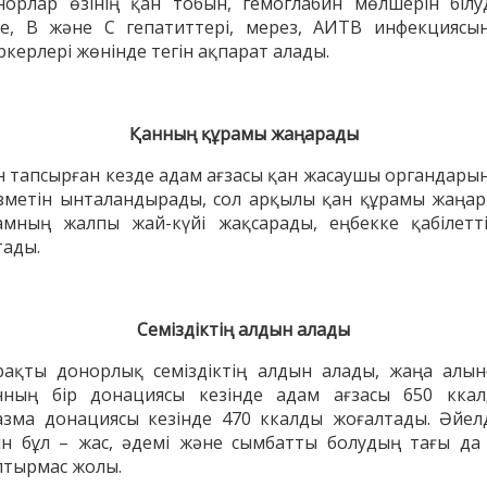
норлар өзінің қан тобын, гемоглабин мөлшерін білу
ге, В және С гепатиттері, мерез, АИТВ инфекциясы
ркерлері жөнінде тегін ақпарат алады.
Қанның құрамы жаңарады
н тапсырған кезде адам ағзасы қан жасаушы органдары
зметін ынталандырады, сол арқылы қан құрамы жаңар
амның жалпы жай-күйі жақсарады, еңбекке қабілеттіл
тады.
Семіздіктің алдын алады
рақты донорлық семіздіктің алдын алады, жаңа алын
нның бір донациясы кезінде адам ағзасы 650 ккал
азма донациясы кезінде 470 ккалды жоғалтады. Әйел
ін бұл – жас, әдемі және сымбатты болудың тағы да 
птырмас жолы.