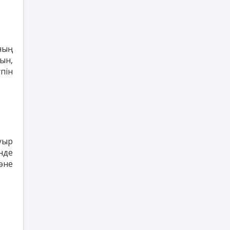
ның
ын,
пін
уыр
нде
әне