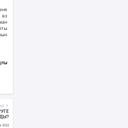
әне
 өз
аман
апты
анын
ұлы
есі
РУГЕ
ДЫ?
м 2022