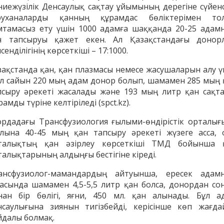
ниежүзілік Денсаулық сақтау ұйымының дерегіне сүйенс
руханаларды қанның құрамдас бөліктерімен то
мтамасыз ету үшін 1000 адамға шаққанда 20-25 адам
н тапсыруы қажет екен. Ал Қазақстандағы донор
сенділігінің көрсеткіші – 17:1000.
зақстанда қан, қан плазмасы немесе жасушаларын алу ү
л сайын 220 мың адам донор болып, шамамен 285 мың 
псыру әрекеті жасалады және 193 мың литр қан сақта
рамды түріне келтіріледі
(spct.kz)
.
ордадағы Трансфузиология ғылыми-өндірістік орталығ
лына 40-45 мың қан тапсыру әрекеті жүзеге асса, 
лтай Бақытжан
Әбішев Қуаныш
талықтың қан әзірлеу көрсеткіші ТМД бойынша 
Тоқсанбайұлы
талықтарының алдыңғы бестігіне кіреді.
ансфузиолог-мамандардың айтуынша, ересек адам
засында шамамен 4,5-5,5 литр қан болса, донордан со
нан бір бөлігі, яғни, 450 мл. қан алынады. Бұл а
нсаулығына зиянын тигізбейді, керісінше көп жағда
йдалы болмақ.