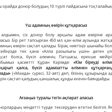
ы орайда донор болудың 10 түрлі пайдасына тоқталайық
Үш адамның өмірін құтқарасыз
АҚИДА ДӘРІСТЕРІ
ФИҚҺ ДӘРІСТЕ
 алдымен, сіз донор болу арқылы адам өміріне ар
Шынболат Үмбетов
Нұрбол Смағұ
асыз. Бір рет тапсырған 450 мл. қан өлім аузында жатқ
""Ақтөбе қалалық орталық" мешітінің
""Нұр Ғасыр" облыстық меш
амның өмірін сақтап қалады. Бірақ ниетіңіз шынайы бол
наиб имамы
наиб имамы
кейіңізде тек қана «Алла разылығы үшін» деген үл
ТІКЕЛЕЙ ЭФИРДЕ
ТІКЕЛЕЙ ЭФИРДЕ
қсат болса, бүкіл әлемнің Патшасы, ерекше мейірі
ббымыз қасиетті Құран Кәрімде:
«Кім біреуді өлім
Аптаның сенбі күндері сағат
Аптаның сәрсенбі күндер
тқарып қалса, бүкіл адамзатты өлімнен құтқарған
21:00 (Ақтөбе уақытымен)
21:00 (Ақтөбе уақыты
Біздің nur_gasyr Instagram
Біздің nur_gasyr Insta
лады»
(«Мәида» сүресі, 32-аят) деп, Өзінің құзырында а
парақшамызда
парақшамызда
ірін сақтап қалудың қаншалық құнды екенін баяндайды.
Ағзаңыз туралы тегін ақпарат аласыз
орлардың міндетті түрде тексеруден өтетіні белгілі. Я