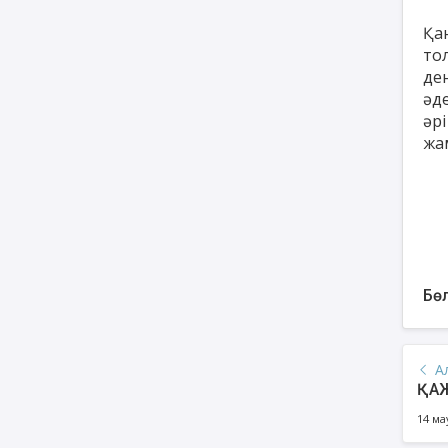
Қа
то
ден
әде
әрі
жа
Бөл
А
ҚА
14 ма