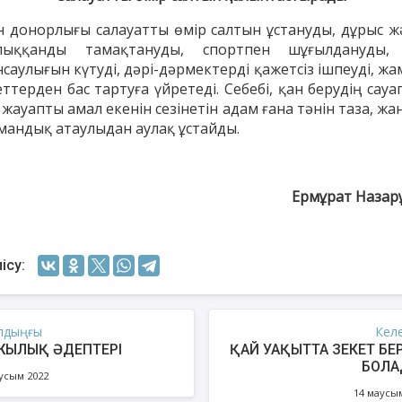
н донорлығы салауатты өмір салтын ұстануды, дұрыс ж
лыққанды тамақтануды, спортпен шұғылдануды,
саулығын күтуді, дәрі-дәрмектерді қажетсіз ішпеуді, ж
ттерден бас тартуға үйретеді. Себебі, қан берудің сау
 жауапты амал екенін сезінетін адам ғана тәнін таза, ж
мандық атаулыдан аулақ ұстайды.
Ермұрат Назар
ісу:
лдыңғы
Кел
ЖЫЛЫҚ ӘДЕПТЕРІ
ҚАЙ УАҚЫТТА ЗЕКЕТ БЕ
БОЛА
усым 2022
14 маусы