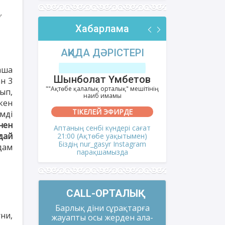
.
Хабарлама
РІ
АҚИДА ДӘРІСТЕРІ
ФИҚҺ 
аша
лов
Шынболат Үмбетов
Нұрбо
ан 3
ітінің
""Ақтөбе қалалық орталық" мешітінің
""Нұр Ғасыр"
ып,
наиб имамы
на
кен
ТІКЕЛЕЙ ЭФИРДЕ
ТІКЕ
мді
нен
і сағат
Аптаның сенбі күндері сағат
Аптаның сәрс
дай
мен)
21:00 (Ақтөбе уақытымен)
21:00 (Ақ
gram
Біздің nur_gasyr Instagram
Біздің nu
дам
парақшамызда
пар
CALL-ОРТАЛЫҚ
Барлық діни сұрақтарға
ғни,
жауапты осы жерден ала-