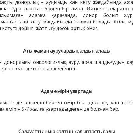
рақты донорлық – ауқымды қан кету жағдайында ажа
аша тұра алатын бірден-бір амал. Өйткені олардың 
псырмаған адамға қарағанда, донор болып жүр
аматтар қан кету жағдайында төзімді болады. Яғни, м
 кетуге дейінгі жаттығу десек артық емес.
Аты жаман аурулардың алдын алады
н донорлығы онкологиялық ауруларға шалдығудың қау
терін төмендететіні дәлелденген.
Адам өмірін ұзартады
рімізге де өлшеніп берген өмір бар. Десе де, қан тапс
ам өмірін 5-7 жылға ұзартады деген де болжам бар.
Салауатты өмір салтын қалыптастырады