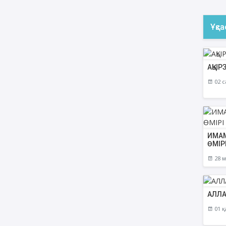
Ұқс
АҚЫР
02 с
ИМАМ
ӨМІР
28 м
АЛЛА
01 қ