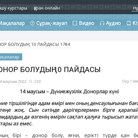
ашу курстары
Құран онлайн
Мақалалар
Сұрақ-жауап
Видео
Аудио
Кі
ақалалар
ОНОР БОЛУДЫҢ 10 ПАЙДАСЫ
Оқу 1 м
4 маусым 2022
230
14 маусым – Дүниежүзілік Донорлар күні
ние тіршілігінде адам өмірі мен оның денсаулығынан бағ
теңе жоқ. Сын сәтінде дәрігерлермен бірге қарапа
амдардың да өзгенің өмірін сақтап қалуға тырысып жата
тары аз емес.
ның бірі – донор болу, яғни, ерікті түрде қан бе