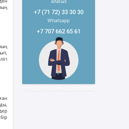
ден
аласыз
ның
+7 (71 72) 33 30 30
Whatsapp
+7 707 662 65 61
ның
ып,
ігі
ған
ды,
дер
бір