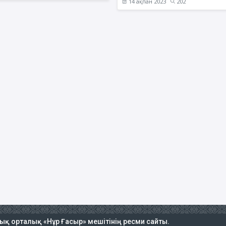
14 ақпан 2023
202
тық орталық «Нұр Ғасыр» мешітінің ресми сайты.