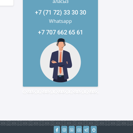
аласыз
+7 (71 72) 33 30 30
Whatsapp
+7 707 662 65 61