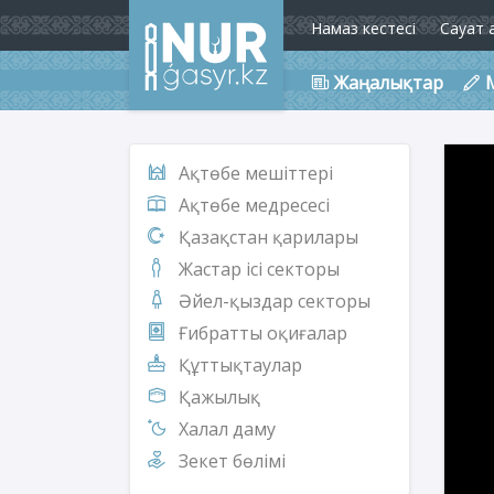
Намаз кестесі
Сауат 
Жаңалықтар
Ақтөбе мешіттері
Ақтөбе медресесі
Қазақстан қарилары
Жастар ісі секторы
Әйел-қыздар секторы
Ғибратты оқиғалар
Құттықтаулар
Қажылық
Халал даму
Зекет бөлімі