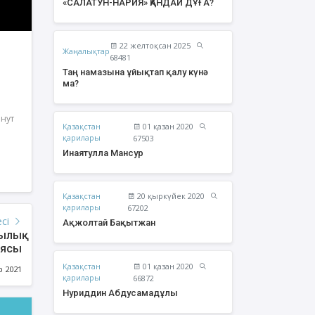
«САЛАТУН-НАРИЯ» ҚАНДАЙ ДҰҒА?
22 желтоқсан 2025
Жаңалықтар
68481
Таң намазына ұйықтап қалу күнә
ма?
инут
Қазақстан
01 қазан 2020
қарилары
67503
Инаятулла Мансур
Қазақстан
20 қыркүйек 2020
урзаев Бауыржан
Құрбан Яхия Сансызбайұлы
қарилары
67202
Қайырбайұлы
есі
Ақжолтай Бақытжан
ылық
иясы
Қазақстан
01 қазан 2020
р 2021
қарилары
66872
Нуриддин Абдусамадұлы