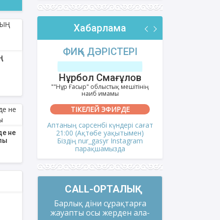
Хабарлама
РІ
ФИҚҺ ДӘРІСТЕРІ
АҚИДА
Ң
тов
Нұрбол Смағұлов
Шынбол
ешітінің
""Нұр Ғасыр" облыстық мешітінің
""Ақтөбе қалал
наиб имамы
на
ТІКЕЛЕЙ ЭФИРДЕ
ТІКЕ
сағат
Аптаның сәрсенбі күндері сағат
Аптаның се
мен)
21:00 (Ақтөбе уақытымен)
21:00 (Ақ
де не
gram
Біздің nur_gasyr Instagram
Біздің nu
ұлы
парақшамызда
пар
CALL-ОРТАЛЫҚ
Барлық діни сұрақтарға
жауапты осы жерден ала-