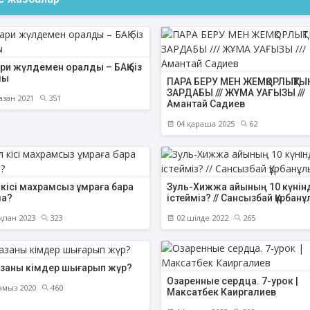
ари жүлдемен оралды – БАҚ біз
ФИҚҺ ДӘРІСТЕРІ
АҚИДА ДӘРІСТЕ
лы
ПАРА БЕРУ МЕН ЖЕМҚОРЛЫҚТЫ
ЗАРДАБЫ /// ЖҰМА УАҒЫЗЫ ///
азан 2021
351
Амантай Садиев
Нұрбол Смағұлов
Шынболат Үмбе
""Нұр Ғасыр" облыстық мешітінің
""Ақтөбе қалалық орталық" м
04 қараша 2025
62
наиб имамы
наиб имамы
ТІКЕЛЕЙ ЭФИРДЕ
ТІКЕЛЕЙ ЭФИРДЕ
Аптаның сәрсенбі күндері сағат
Аптаның сенбі күндері 
21:00 (Ақтөбе уақытымен)
21:00 (Ақтөбе уақыты
 кісі махрамсыз ұмраға бара
Зуль-Хижжа айының 10 күнін
Біздің nur_gasyr Instagram
Біздің nur_gasyr Insta
ма?
істейміз? // Сансызбай Құрбан
парақшамызда
парақшамызда
қпан 2023
323
02 шілде 2022
265
заны кімдер шығарып жүр?
Озаренные сердца. 7-урок |
амыз 2020
460
Максатбек Каиргалиев