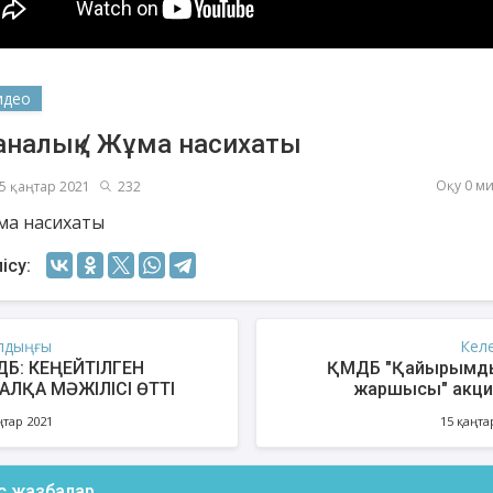
идео
аналық / Жұма насихаты
Оқу 0 м
5 қаңтар 2021
232
ма насихаты
ісу:
шев Қуаныш
Ахметов Серік
Есм
қсанбайұлы
Полатханұлы
лдыңғы
Кел
Б: КЕҢЕЙТІЛГЕН
ҚМДБ "Қайырымд
АЛҚА МӘЖІЛІСІ ӨТТІ
жаршысы" акц
ңтар 2021
15 қаңта
ас жазбалар