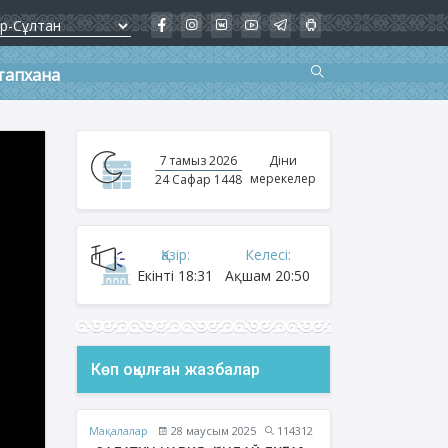
тапхана
7 тамыз 2026
Діни
мерекелер
24 Сафар 1448
Қазір:
Келесі:
Екінті
18:31
Ақшам
20:50
Көп оқылған жазбалар
Мақалалар
28 маусым 2025
114312