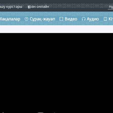
ашу курстары
Құран онлайн
Мақалалар
Сұрақ-жауап
Видео
Аудио
Кі