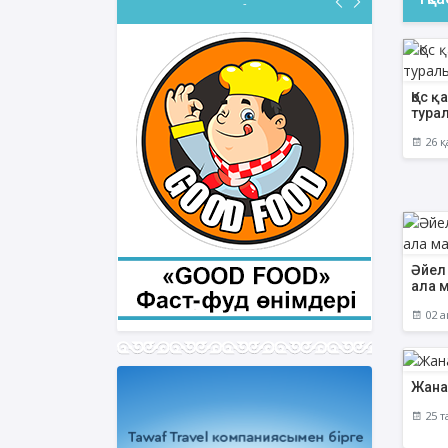
-
Қос қ
тура
26 қ
Әйел
ала 
02 а
Жана
25 т