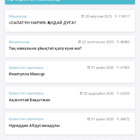
Мақалалар
28 маусым 2025
114317
«САЛАТУН-НАРИЯ» ҚАНДАЙ ДҰҒА?
Жаңалықтар
22 желтоқсан 2025
68485
Таң намазына ұйықтап қалу күнә ма?
Қазақстан қарилары
01 қазан 2020
67503
Инаятулла Мансур
Қазақстан қарилары
20 қыркүйек 2020
67203
Ақжолтай Бақытжан
Қазақстан қарилары
01 қазан 2020
66872
Нуриддин Абдусамадұлы