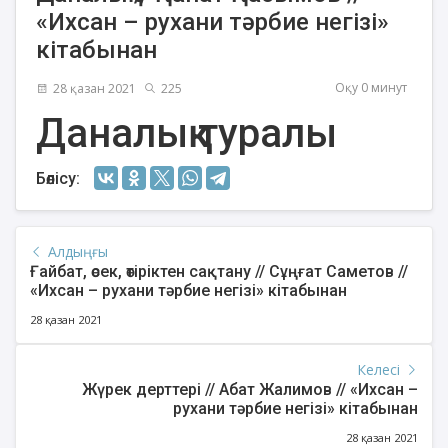
«Ихсан – рухани тәрбие негізі»
кітабынан
Оқу 0 минут
28 қазан 2021
225
Даналық туралы
Бөлісу:
Алдыңғы
Ғайбат, өсек, өтіріктен сақтану // Сұңғат Саметов //
«Ихсан – рухани тәрбие негізі» кітабынан
28 қазан 2021
Келесі
Жүрек дерттері // Абат Жалимов // «Ихсан –
рухани тәрбие негізі» кітабынан
28 қазан 2021