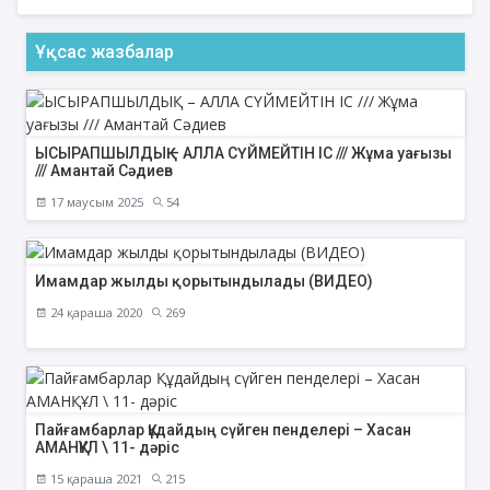
Ұқсас жазбалар
ЫСЫРАПШЫЛДЫҚ – АЛЛА СҮЙМЕЙТІН ІС /// Жұма уағызы
/// Амантай Сәдиев
17 маусым 2025
54
Имамдар жылды қорытындылады (ВИДЕО)
24 қараша 2020
269
Пайғамбарлар Құдайдың сүйген пенделері – Хасан
АМАНҚҰЛ \ 11- дәріс
15 қараша 2021
215