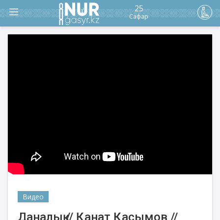
25
Сафар
Начало: 0:39
Видео
Даналық // Қанат Қасымов //