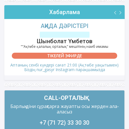
Хабарлама
АҚИДА ДӘРІСТЕРІ
Шынболат Үмбетов
""Ақтөбе қалалық орталық" мешітінің наиб имамы
ТІКЕЛЕЙ ЭФИРДЕ
Аптаның сенбі күндері сағат 21:00 (Ақтөбе уақытымен)
Біздің nur_gasyr Instagram парақшамызда
CALL-ОРТАЛЫҚ
Барлық діни сұрақтарға жауапты осы жерден ала-
аласыз
+7 (71 72) 33 30 30