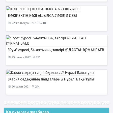
КӨКІРЕКТІҢ КӨЗІ АШЫЛСА // ӘЗІЛ ӘДЕБІ
22 желтоқсан 2023
189
"Рум" сүресі, 54-аятының тәпсірі /// ДАСТАН ҚҰРМАНБАЕВ
29 тамыз 2022
250
Жария садақаның пайдалары // Нұрәлі Бақытұлы
26 қазан 2021
244
Көп оқылған жазбалар