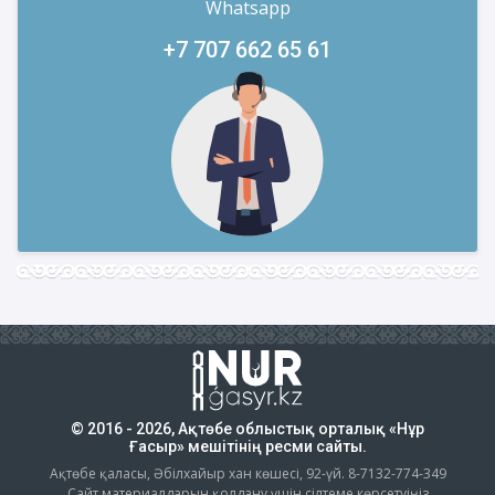
Whatsapp
+7 707 662 65 61
© 2016 - 2026, Ақтөбе облыстық орталық «Нұр
Ғасыр» мешітінің ресми сайты.
Ақтөбе қаласы, Әбілхайыр хан көшесі, 92-үй. 8-7132-774-349
Сайт материалдарын қолдану үшін сілтеме көрсетуіңіз