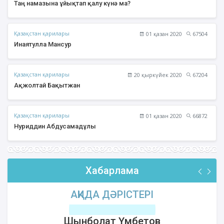
Таң намазына ұйықтап қалу күнә ма?
Қазақстан қарилары
01 қазан 2020
67504
Инаятулла Мансур
Қазақстан қарилары
20 қыркүйек 2020
67204
Ақжолтай Бақытжан
Қазақстан қарилары
01 қазан 2020
66872
Нуриддин Абдусамадұлы
Хабарлама
АҚИДА ДӘРІСТЕРІ
Шынболат Үмбетов