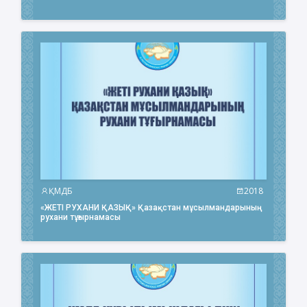
ҚМДБ
2018
«ЖЕТІ РУХАНИ ҚАЗЫҚ» Қазақстан мұсылмандарының
рухани тұғырнамасы