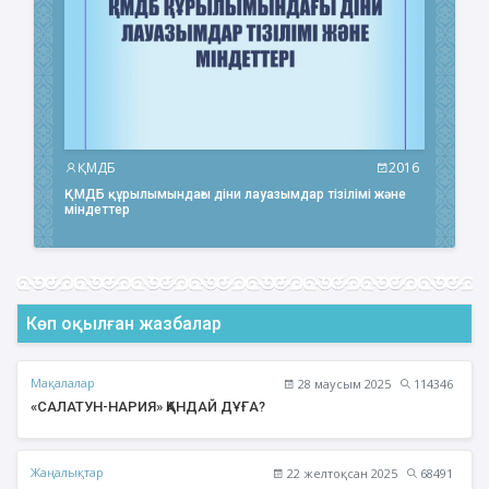
ҚМДБ
2016
ҚМДБ құрылымындағы діни лауазымдар тізілімі және
міндеттер
Көп оқылған жазбалар
Мақалалар
28 маусым 2025
114346
«САЛАТУН-НАРИЯ» ҚАНДАЙ ДҰҒА?
Жаңалықтар
22 желтоқсан 2025
68491