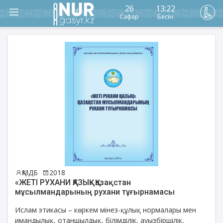
26
13:22
Сафар
Бесін
ҚМДБ
2018
«ЖЕТІ РУХАНИ ҚАЗЫҚ» Қазақстан
мұсылмандарының рухани тұғырнамасы
Ислам этикасы – көркем мінез-құлық нормалары мен
имандылық, отаншылдық, білімділік, ауызбіршілік,