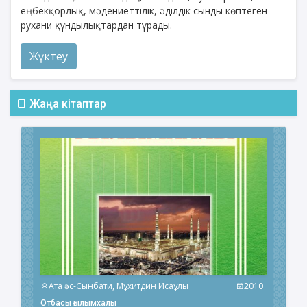
еңбекқорлық, мәдениеттілік, әділдік сынды көптеген
рухани құндылықтардан тұрады.
Жүктеу
Жаңа кітаптар
Ата әс-Сынбати, Мұхитдин Исаұлы
2010
Отбасы ғылымхалы