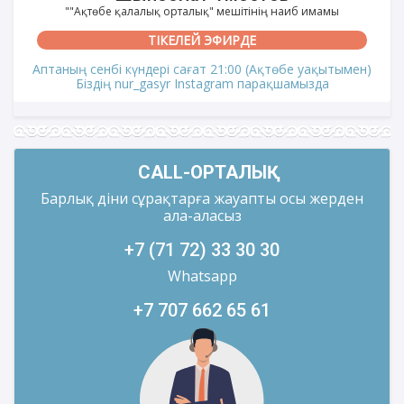
""Ақтөбе қалалық орталық" мешітінің наиб имамы
ТІКЕЛЕЙ ЭФИРДЕ
Аптаның сенбі күндері сағат 21:00 (Ақтөбе уақытымен)
Біздің nur_gasyr Instagram парақшамызда
CALL-ОРТАЛЫҚ
Барлық діни сұрақтарға жауапты осы жерден
ала-аласыз
+7 (71 72) 33 30 30
Whatsapp
+7 707 662 65 61