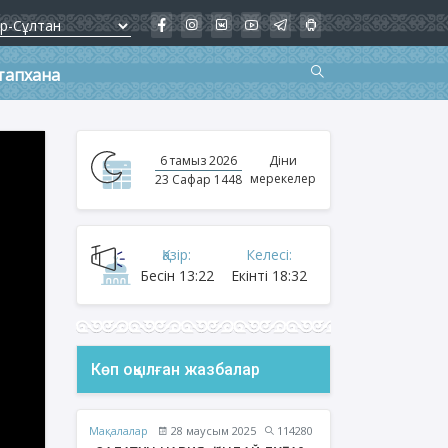
тапхана
6 тамыз 2026
Діни
мерекелер
23 Сафар 1448
Қазір:
Келесі:
Бесін
13:22
Екінті
18:32
Көп оқылған жазбалар
Мақалалар
28 маусым 2025
114280