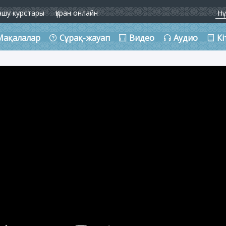
ашу курстары
Құран онлайн
Мақалалар
Сұрақ-жауап
Видео
Аудио
Кі