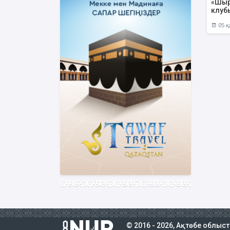
«Шыр
клуб
05 қ
© 2016 - 2026, Ақтөбе облыс