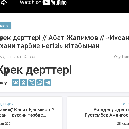
идео
рек дерттері // Абат Жалимов // «Ихсан
хани тәрбие негізі» кітабынан
Оқу 1 м
8 қазан 2021
330
үрек дерттері
метов Серік
Есмурзаев Бауыржан
Құрбан
ісу:
латханұлы
Қайырбайұлы
лдыңғы
Кел
алық // Қанат Қасымов //
Әзілдесу әдепте
сан – рухани тәрбие
Рүстембек Аманғосо
ізі» кітабынан
«Ихсан – рухани тә
зан 2021
28 қаза
негізі» кітаб