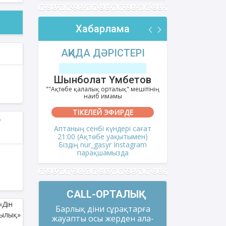
Хабарлама
РІ
АҚИДА ДӘРІСТЕРІ
ФИҚҺ 
лов
Шынболат Үмбетов
Нұрбо
ітінің
""Ақтөбе қалалық орталық" мешітінің
""Нұр Ғасыр"
наиб имамы
на
ТІКЕЛЕЙ ЭФИРДЕ
ТІКЕ
і сағат
Аптаның сенбі күндері сағат
Аптаның сәрс
мен)
21:00 (Ақтөбе уақытымен)
21:00 (Ақ
gram
Біздің nur_gasyr Instagram
Біздің nu
парақшамызда
пар
CALL-ОРТАЛЫҚ
Барлық діни сұрақтарға
жауапты осы жерден ала-