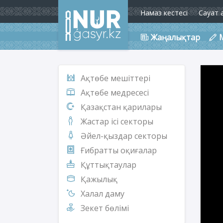
Намаз кестесі
Сауат 
Жаңалықтар
Ақтөбе мешіттері
Ақтөбе медресесі
Қазақстан қарилары
Жастар ісі секторы
Әйел-қыздар секторы
Ғибратты оқиғалар
Құттықтаулар
Қажылық
Халал даму
Зекет бөлімі