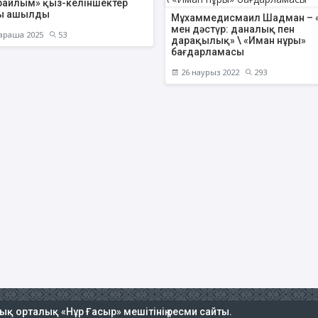
айлым» қыз-келіншектер
ы ашылды
Мұхаммедисмаил Шадман – 
мен дәстүр: даналық пен
араша 2025
53
дарақылық» \ «Иман нұры»
бағдарламасы
26 наурыз 2022
293
тық орталық «Нұр Ғасыр» мешітінің ресми сайты.