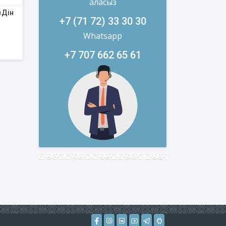
аласыз
«Дін
+7 (71 72) 33 30 30
Whatsapp
+7 707 662 65 61