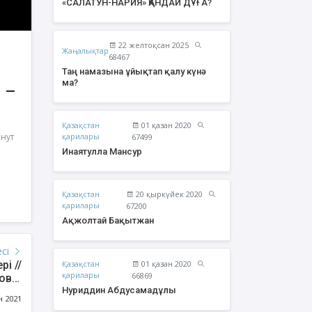
«САЛАТУН-НАРИЯ» ҚАНДАЙ ДҰҒА?
22 желтоқсан 2025
Жаңалықтар
68467
Таң намазына ұйықтап қалу күнә
ма?
 –
Қазақстан
01 қазан 2020
инут
қарилары
67499
Инаятулла Мансур
Қазақстан
20 қыркүйек 2020
 Яхия Сансызбайұлы
Сұлтанбай Назар
қарилары
67200
Нұрханұлы
Ақжолтай Бақытжан
есі
Қазақстан
01 қазан 2020
рі //
қарилары
66869
в //
Нуриддин Абдусамадұлы
рбие
н 2021
ынан