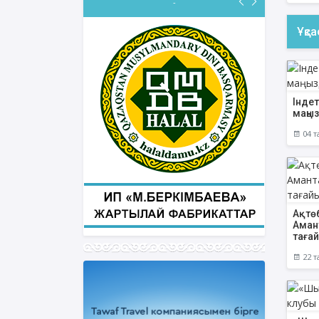
-
Ұқс
ФИҚҺ ДӘРІСТЕРІ
Інде
Нұрбол Смағұлов
маңы
""Нұр Ғасыр" облыстық мешітінің
04 т
наиб имамы
ТІКЕЛЕЙ ЭФИРДЕ
Аптаның сәрсенбі күндері сағат
21:00 (Ақтөбе уақытымен)
Біздің nur_gasyr Instagram
Ақтө
парақшамызда
Амант
таға
22 т