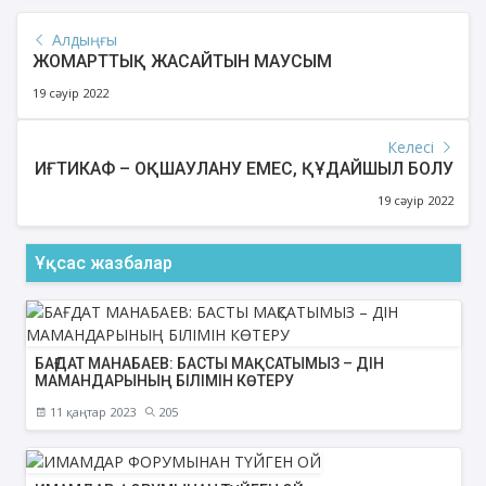
Алдыңғы
ЖОМАРТТЫҚ ЖАСАЙТЫН МАУСЫМ
19 сәуір 2022
Келесі
ИҒТИКАФ – ОҚШАУЛАНУ ЕМЕС, ҚҰДАЙШЫЛ БОЛУ
19 сәуір 2022
Ұқсас жазбалар
БАҒДАТ МАНАБАЕВ: БАСТЫ МАҚСАТЫМЫЗ – ДІН
МАМАНДАРЫНЫҢ БІЛІМІН КӨТЕРУ
11 қаңтар 2023
205