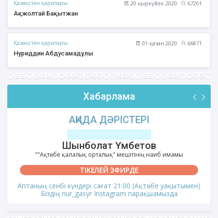
Қазақстан қарилары
20 қыркүйек 2020
67201
Ақжолтай Бақытжан
Қазақстан қарилары
01 қазан 2020
66871
Нуриддин Абдусамадұлы
Хабарлама
АҚИДА ДӘРІСТЕРІ
Шынболат Үмбетов
""Ақтөбе қалалық орталық" мешітінің наиб имамы
ТІКЕЛЕЙ ЭФИРДЕ
Аптаның сенбі күндері сағат 21:00 (Ақтөбе уақытымен)
Біздің nur_gasyr Instagram парақшамызда