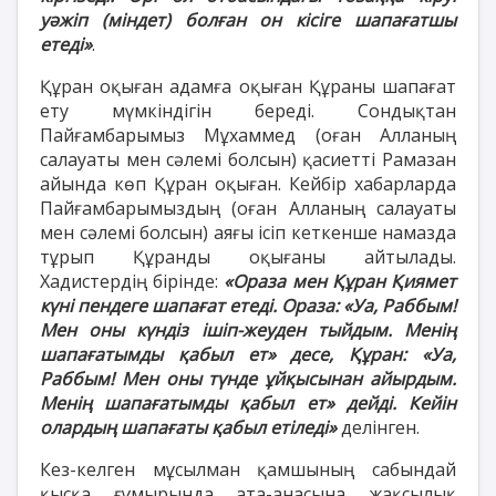
уәжіп (міндет) болған он кісіге шапағатшы
етеді»
.
Құран оқыған адамға оқыған Құраны шапағат
ету мүмкіндігін береді. Сондықтан
Пайғамбарымыз Мұхаммед (оған Алланың
салауаты мен сәлемі болсын) қасиетті Рамазан
айында көп Құран оқыған. Кейбір хабарларда
Пайғамбарымыздың (оған Алланың салауаты
мен сәлемі болсын) аяғы ісіп кеткенше намазда
тұрып Құранды оқығаны айтылады.
Хадистердің бірінде:
«Ораза мен Құран Қиямет
күні пендеге шапағат етеді. Ораза: «Уа, Раббым!
Мен оны күндіз ішіп-жеуден тыйдым. Менің
шапағатымды қабыл ет» десе, Құран: «Уа,
Раббым! Мен оны түнде ұйқысынан айырдым.
Менің шапағатымды қабыл ет» дейді. Кейін
олардың шапағаты қабыл етіледі»
делінген.
Кез-келген мұсылман қамшының сабындай
қысқа ғұмырында ата-анасына жақсылық