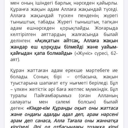
мен оның ішіндегі барлық нәрседен қайырлы.
Құранға жақын адам Аллаға жақындай түседі.
Аллаға жақындай түскен пенденің жүрегі
тыныштық табады. Жүрегі тыныштық тапқан
адам ешнәрседен қорықпайды. Жоғарыда
келтірілген аяттардың жалғасында былай
делінген:
«Ақиқатын айтсақ, Аллаға жақын
жандар еш қорқуды білмейді және уайым-
қайғыдан қапа болмайды»
(«Жүніс» сүресі, 62-
аят).
Құран жаттаған адам ерекше мәртебеге ие
болады. Соның бірі – отбасына, жақын
туыстарына шапағат ету нығметі беріледі. Бұл
– үлкен жетістік әрі баға жетпес мүмкіндік. Бұл
туралы Пайғамбарымыз (оған Алланың
салауаты мен сәлемі болсын) былай
деген:
«Кімде-кім Құранды оқып оны жаттаса
және ондағы адалды адал деп, арам нәрсені
арам деп санаса, Алла Тағала оны жәннатқа
кіргізеді. Әрі ол отбасындағы тозаққа кіруі