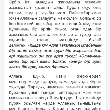
Әрбір ізгі амалдың жақсылығы еселеніп
жазылатын қасиетті айда Құран оқу, оны
хатым етудің сауабы мол. Пайғамбарымыз
(оған Алланың салауаты мен сәлемі болсын) сіз
бен бізге сүйінші хабар жеткізгендей, кімде кім
Құранның бір әрпін оқыса, оған одан бір
жақсылық бар әрі ол он есе арта түседі. Осы
хадистің толық мәтінінде былай
делінген:
«Кiмде кім Алла Тағаланың кiтабының
бiр әрпiн оқыса, оған одан бiр жақсылық бар
әрi жақсылық он есе арта түседi. «Әлиф-ләм-
мим» бiр әрiп емес. Бәлкiм, «әлиф» бiр әрiп,
«ләм» бiр әрiп, «мим» бiр әрiп».
Аллаға шүкір, қазір жер-жердегі
мешіттерімізде тарауық намаздарында Құран
оқылуда. Тарауық намазын сағынған жамағат
Құранды ұйып тыңдап, аяттардың мәні мен
мағынасына терең ой жүгіртуде. Шын мәнінде
Құран оқылған жерде Алланың тыныштығы
мен берекесі болады. Қасиетті хадис-шарифте