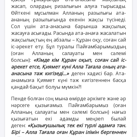
жасап, олардың ризалығын алуға тырысады.
Өйткені мұсылман Алланың разылығы ата-
ананың разылығында екенін жақсы түсінеді.
Сол үшін ата-анасына барынша жақсылық
жасауға асығады. Расында ата-анаға жасалатын
жақсылықтың ең абзалы – Құран оқу, соған сай
іс-әрекет ету. Бұл туралы Пайғамбарымыздың
(оған Алланың салауаты мен сәлемі
болсын):
«Кімде кім Құран оқып, соған сай іс-
әрекет етсе, Қиямет күні Алла Тағала оның ата-
анасына тәж кигізеді...»
деген хадисі бар. Ата-
анамызға Қиямет күні тәж кигізгеннен басқа
қандай бақыт болуы мүмкін?!
Пенде болған соң мына өмірде әркімге және әр
нәрсеге қызығамыз. Пайғамбарымыз (оған
Алланың салауаты мен сәлемі болсын) нағыз
қызығатын екі адамды меңзеп былай
деген:
«Қызығушылық тек екі түрлі адамға тән.
Бірі – Алла Тағала оған Құран ілімін бергеннен