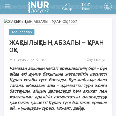
24
18:31
Сафар
Екінті
Мақалалар
ЖАҚСЫЛЫҚТЫҢ АБЗАЛЫ – ҚҰРАН
ОҚУ
Оқу 1 минут
19 сәуір 2022
287
Рамазан айының негізгі ерекшелігінің бірі – бұл
айда екі дүние бақытына жетелейтін қасиетті
Құран кітабы түсе бастады. Бұл жайында Алла
Тағала: «Рамазан айы – адамзатты тура жолға
бастаушы, айқын дәлелдерді һәм ақиқат пен
жалғанның аражігін ажырататын өлшемдерді
қамтыған қасиетті Құран түсе бастаған ерекше
ай...» («Бақара» сүресі, 185-аят) дейді.