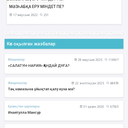
МӘЗҺАБҚА ЕРУ МІНДЕТ ПЕ?
17 маусым 2022
251
Көп оқылған жазбалар
Мақалалар
28 маусым 2025
114307
«САЛАТУН-НАРИЯ» ҚАНДАЙ ДҰҒА?
Жаңалықтар
22 желтоқсан 2025
68478
Таң намазына ұйықтап қалу күнә ма?
Қазақстан қарилары
01 қазан 2020
67503
Инаятулла Мансур