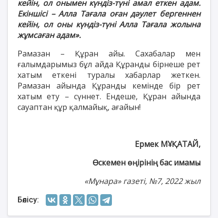
кейін, ол онымен күндіз-түні амал еткен адам.
Екіншісі – Алла Тағала оған дәулет бергеннен
кейін, ол оны күндіз-түні Алла Тағала жолына
жұмсаған адам».
Рамазан – Құран айы. Сахабалар мен
ғалымдарымыз бұл айда Құранды бірнеше рет
хатым еткені туралы хабарлар жеткен.
Рамазан айында Құранды кемінде бір рет
хатым ету – сүннет. Ендеше, Құран айында
сауаптан құр қалмайық, ағайын!
Ермек МҰҚАТАЙ,
Өскемен өңірінің бас имамы
«Мұнара» газеті, №
7
, 2022 жыл
Бөлісу: