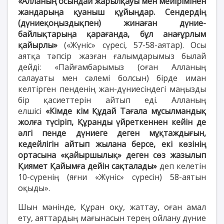
«Алланың осындай жарылқауы мен мейірімінен
жандарыңа қуаныш құйыңдар. Сендердің
(дүниеқоңыздықпен) жинаған дүние-
байлықтарыңа қарағанда, бұл анағұрлым
қайырлы»
(«Жүніс» сүресі, 57-58-аятар). Осы
аятқа тәпсір жазған ғалымдарымыз былай
дейді: «Пайғамбарымыз (оған Алланың
салауаты мен сәлемі болсын) бірде иман
келтірген пенденің жан-дүниесіндегі маңызды
бір қасиеттерін айтып еді. Алланың
елшісі
«Кімде кім Құдай Тағала мұсылмандық
жолға түсіріп, Құранды үйреткеннен кейін де
әлгі пенде дүниеге деген мұқтаждығын,
кедейлігін айтып жылана берсе, екі көзінің
ортасына «қайыршылық» деген сөз жазылып
Қиямет Қайымға дейін сақталады»
деп келетін
10-сүренің (яғни «Жүніс» сүресін) 58-аятын
оқыды».
Шын мәнінде, Құран оқу, жаттау, оған амал
ету, аяттардың мағынасын терең ойлану дүние