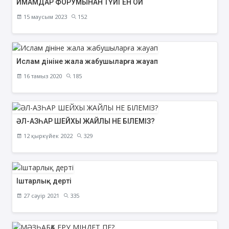
ИМАМДАР ФОРУМЫНАН ТҮЙГЕН ОЙ
15 маусым 2023
152
Ислам дініне жала жабушыларға жауап
16 тамыз 2020
185
ӘЛ-АЗҺАР ШЕЙХЫ ЖАЙЛЫ НЕ БІЛЕМІЗ?
12 қыркүйек 2022
329
Іштарлық дерті
27 сәуір 2021
335