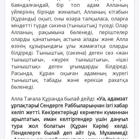
баяндалғандай, бір топ адам Алланың
үйлерінің бірінде жиналып, Алланың кітабын
(Құранды) оқып, оны өзара талқыласа, оларға
міндетті түрде сәкина (тыныштық) түседі. Олар
Алланың рақымына бөленеді, періштелер
оларды қанатының астына алады және Алла
өзінің құзырындағы ұлы жамағатқа оларды
білдіреді. Тыныштық (сәкина) деген сөз «жан
тыныштығы», «жүрек тыныштығы», «ішкі
тыныштық» деген ұғымдарды білдіреді.
Расында, Құран оқыған адамның жүрегі
тыныштық табады және ерекше рахатқа
бөленеді.
Алла Тағала Құранда былай дейді:
«Уа, адамзат
ұрпақтары! Сендерге Раббыларыңнан ізгі хабар
келіп жетті. Көкіректеріңді кернеген күмәннан
арылтатын, иман келтіргендер үшін даңғыл
тура жол болатын (Құран Кәрім) келді.
Пенделерге былай деп айт (уа, Мұхаммед):