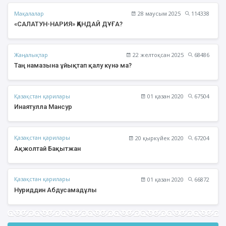
Мақалалар
28 маусым 2025
114338
«САЛАТУН-НАРИЯ» ҚАНДАЙ ДҰҒА?
Жаңалықтар
22 желтоқсан 2025
68486
Таң намазына ұйықтап қалу күнә ма?
Қазақстан қарилары
01 қазан 2020
67504
Инаятулла Мансур
Қазақстан қарилары
20 қыркүйек 2020
67204
Ақжолтай Бақытжан
Қазақстан қарилары
01 қазан 2020
66872
Нуриддин Абдусамадұлы