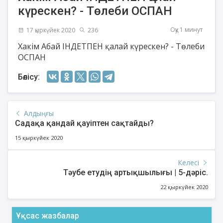
күрескен? - Төлеби ОСПАН
Оқу 1 минут
17 қыркүйек 2020
236
Хакім Абай ІНДЕТПЕН қалай күрескен? - Төлеби
ОСПАН
Бөлісу:
Алдыңғы
Садақа қандай қауіптен сақтайды?
15 қыркүйек 2020
Келесі
Тәубе етудің артықшылығы | 5-дәріс.
22 қыркүйек 2020
Ұқсас жазбалар