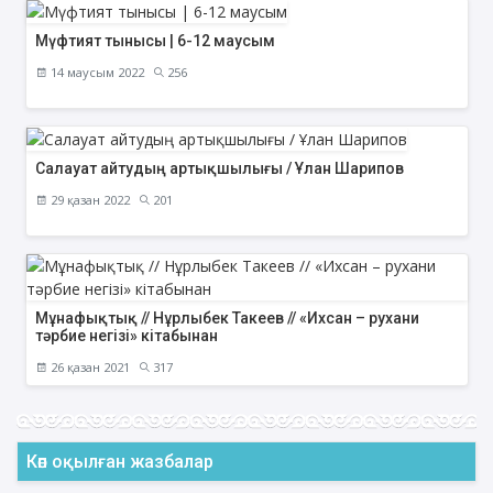
Мүфтият тынысы | 6-12 маусым
14 маусым 2022
256
Салауат айтудың артықшылығы / Ұлан Шарипов
29 қазан 2022
201
Мұнафықтық // Нұрлыбек Такеев // «Ихсан – рухани
тәрбие негізі» кітабынан
26 қазан 2021
317
Көп оқылған жазбалар