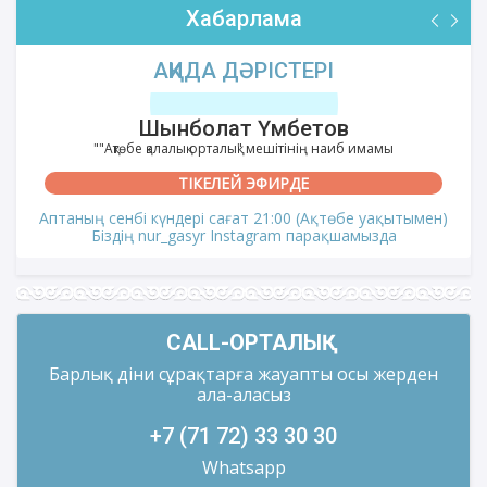
Хабарлама
АҚИДА ДӘРІСТЕРІ
Шынболат Үмбетов
""Ақтөбе қалалық орталық" мешітінің наиб имамы
ТІКЕЛЕЙ ЭФИРДЕ
Аптаның сенбі күндері сағат 21:00 (Ақтөбе уақытымен)
Біздің nur_gasyr Instagram парақшамызда
CALL-ОРТАЛЫҚ
Барлық діни сұрақтарға жауапты осы жерден
ала-аласыз
+7 (71 72) 33 30 30
Whatsapp