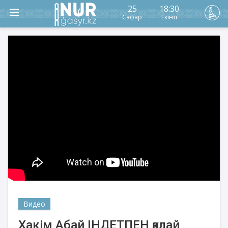
25
18:30
Сафар
Екінті
Видео
Хакім Абай ІНДЕТПЕН қалай