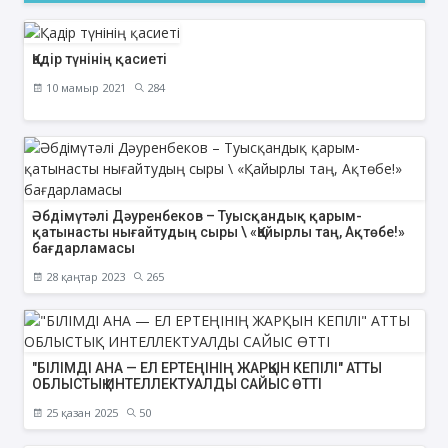
Қадір түнінің қасиеті
10 мамыр 2021
284
Әбдімүтәлі Дәуренбеков – Туысқандық қарым-
қатынасты нығайтудың сыры \ «Қайырлы таң, Ақтөбе!»
бағдарламасы
28 қаңтар 2023
265
"БІЛІМДІ АНА — ЕЛ ЕРТЕҢІНІҢ ЖАРҚЫН КЕПІЛІ" АТТЫ
ОБЛЫСТЫҚ ИНТЕЛЛЕКТУАЛДЫ САЙЫС ӨТТІ
25 қазан 2025
50