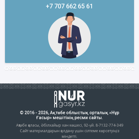
+7 707 662 65 61
© 2016 - 2026, Ақтөбе облыстық орталық «Нұр
Ғасыр» мешітінің ресми сайты.
Ақтөбе қаласы, Әбілхайыр хан көшесі, 92-үй. 8-7132-774-349
Сайт материалдарын қолдану үшін сілтеме көрсетуіңіз
міндетті.