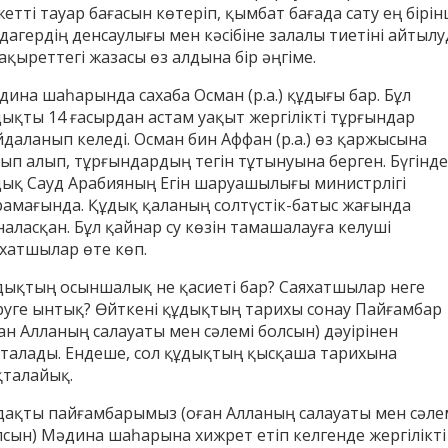
етті тауар бағасын көтеріп, қымбат бағада сату ең бірін
дагердің денсаулығы мен кәсібіне залалы тиетіні айтылу
ақыреттегі жазасы өз алдына бір әңгіме.
дина шаһарында сахаба Осман (р.а.) құдығы бар. Бұл
дықты 14 ғасырдан астам уақыт жергілікті тұрғындар
йдаланып келеді. Осман бин Аффан (р.а.) өз қаржысына
тып алып, тұрғындардың тегін тұтынуына берген. Бүгінде
дық Сауд Арабияның Егін шаруашылығы министрлігі
рамағында. Құдық қаланың солтүстік-батыс жағында
аласқан. Бұл қайнар су көзін тамашалауға келуші
яхатшылар өте көп.
дықтың осыншалық не қасиеті бар? Саяхатшылар неге
руге ынтық? Өйткені құдықтың тарихы сонау Пайғамбар
ан Алланың салауаты мен сәлемі болсын) дәуірінен
сталады. Ендеше, сол құдықтың қысқаша тарихына
қталайық.
дақты пайғамбарымыз (оған Алланың салауаты мен сәле
лсын) Мәдина шаһарына хижрет етіп келгенде жергілікті