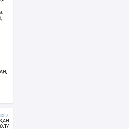
ы.
,
АН,
есі
ҚҚАН
ШОЛУ