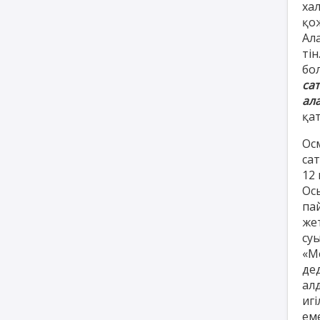
ха
қож
Ала
ті
бо
са
ал
қат
Осм
сат
12
Ос
па
жет
су
«М
дед
ал
игі
еме