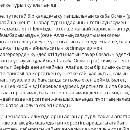
екке тұрып су алатын еді.
е, тұтастай бір қаладағы су тапшылығын сахаба Осман (р.
ылайша шешті. Шаһар тұрғындарының тегін ауызсумен
мтамасыз етті. Елімізде төтенше жағдай жарияланған тұ
йғамбарымыздың (оған Алланың салауаты мен сәлемі
сын) осы бір үндеуіне үн қосатын сәт келді. Ендеше, бар
уда-саттықпен айналысатын кәсіпкерлер мен
удагерлерден күнделікті тұтынатын тауар бағасын әдеткі
ыпта ұстауын сұраймыз. Сахаба Осман (р.а.) сияқты тегін
ратып беріңіз дей алмаймыз. Алайда, осы бір қиын-қыста
тте пайғамбар көрсеткен сүннетке сай, халықтың қамын
ап, тауарлар өз бағасында сатылса екен дейміз. Бұл ең
інші өз кәсібіңізді берекелендіреді, дертіңізге шипа беред
аталы ер арымас, батасыз ер жарымас» деген атам қазақ.
ндай кезде көрсеткен жанашырлығыңыз жұрттың налас
с, батасын алуға себеп болады.
ңғы жылдары елімізде орын алған әр түрлі табиғи апатт
зінде халық ұйымшылдығын көрсетіп, арқадағы ағайын,
ғыстағы қабырғасы қайысқан халыққа қол ұшын соза білд