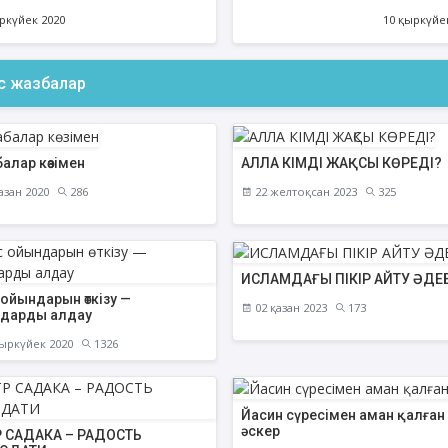
ркүйек 2020
10 қыркүйе
ас жазбалар
алар көзімен
АЛЛА КІМДІ ЖАҚСЫ КӨРЕДІ?
азан 2020
286
22 желтоқсан 2023
325
ИСЛАМДАҒЫ ПІКІР АЙТУ ӘДЕБ
ойындарын өткізу —
02 қазан 2023
173
дарды алдау
ыркүйек 2020
1326
Йасин сүресімен аман қалған
әскер
 САДАКА – РАДОСТЬ