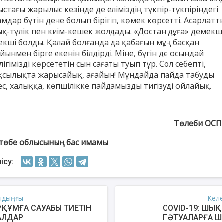
стағы жарылыс кезінде де еліміздің түкпір-түкпіріндегі
мдар бүтін дене болып бірігіп, көмек көрсетті. Асарлатт
ық-түлік пен киім-кешек жолдады. «Достан дұға» демекші
лекші болды. Қалай болғанда да қабағын мұң басқан
йынмен бірге екенін білдірді. Міне, бүгін де осындай
лігімізді көрсететін сын сағаты туып тұр. Сол себепті,
қсылықта жарысайық, ағайын! Мұндайда пайда табуды
ес, халыққа, көпшілікке пайдамызды тигізуді ойлайық.
Төлеби ОСП
төбе облысының бас имамы
ісу:
лдыңғы
Кел
ҚҰМҒА САУАБЫ ТИЕТІН
COVID-19: ШЫ
АЛДАР
ПӘТУАЛАРҒА 