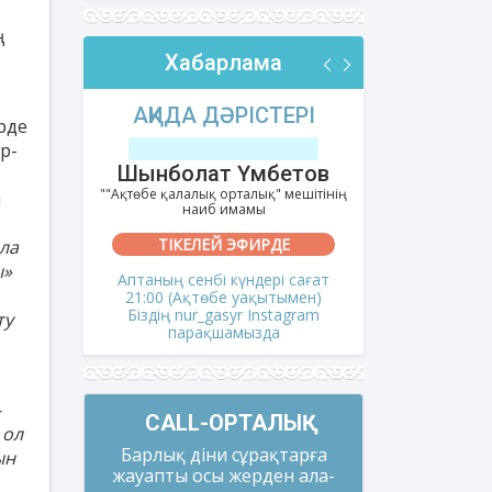
ң
Хабарлама
.
РІ
АҚИДА ДӘРІСТЕРІ
ФИҚҺ 
ерде
р-
лов
Шынболат Үмбетов
Нұрбо
ітінің
""Ақтөбе қалалық орталық" мешітінің
""Нұр Ғасыр"
л
наиб имамы
на
ТІКЕЛЕЙ ЭФИРДЕ
ТІКЕ
ла
ы»
і сағат
Аптаның сенбі күндері сағат
Аптаның сәрс
мен)
21:00 (Ақтөбе уақытымен)
21:00 (Ақ
gram
Біздің nur_gasyr Instagram
Біздің nu
ту
парақшамызда
пар
-
CALL-ОРТАЛЫҚ
 ол
Барлық діни сұрақтарға
ын
жауапты осы жерден ала-