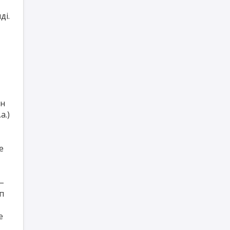
ді.
ын
а.)
е
–
ып
е