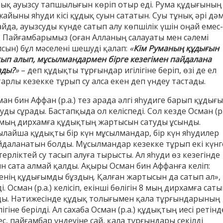
лық ауызсу тапшылығын көріп отыр еді. Рума құдығының
айыны яһуди кісі құдық суын сататын. Суы тұнық әрі дәм
йда, ауызсуды күнде сатып алу көпшілік үшін оңай емес-
н. Пайғамбарымыз (оған Алланың салауаты мен сәлемі
лсын) бұл мәселені шешуді қалап:
«
Кім Руманың құдығын
тып алып, мұсылмандармен бірге кезегімен пайдалана
ады?
»
– деп құдықты тұрғындар игілігіне беріп, өзі де ел
арлы кезекке тұрып су алса екен деп үндеу тастады.
ан бин Аффан (р.а.) тез арада әлгі яһудиге барып құдығ
уды сұрады. Бастапқыда ол келіспеді. Сол кезде Осман (р.
 мың дирхамға құдықтың жартысын сатуды ұсынды.
ылайша құдықты бір күн мұсылмандар, бір күн яһудилер
йдаланатын болды. Мұсылмандар кезекке тұрып екі күнг
ерліктей су тасып алуға тырысты. Ал яһуди өз кезегінде
ын сата алмай қалды. Ақыры Осман бин Аффанға келіп:
енің құдығымды бұздың. Қалған жартысын да сатып ал», 
і. Осман (р.а.) келісіп, екінші бөлігін 8 мың дирхамға сат
ды. Нәтижесінде құдық толығымен қала тұрғындарының
лігіне берілді. Ал сахаба Осман (р.а.) құдықтың иесі ретінд
с, пайғамбар үндеуіне сай, қала тұрғындары секілді