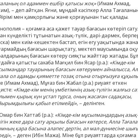
ғаланың ол адаммен ешбір қатысы жоқ»
(Имам Ахмад,
им), – деп айтқан. Яғни, мұндай кәсіпкер Алла Тағаланы
йірімі мен қамқорлығы және қорғауынан тыс қалады.
ополия – қоғамға аса қажет тауар бағасын көтеріп сату
АҚИДА ДӘРІСТЕРІ
ФИҚҺ ДӘРІСТЕ
ан күнделікті тұтынатын азық-түлік, дәрі-дәрмек, берп
ска) мен киім-кешектен бастап, егін егу уақытында жана
Шынболат Үмбетов
Нұрбол Смағұ
ғармайдың бағасын шарықтату, мектеп маусымында оқу
""Ақтөбе қалалық орталық" мешітінің
""Нұр Ғасыр" облыстық меш
ралдарының бағасын көтеру сияқты жайттар жатады. Бұ
наиб имамы
наиб имамы
дайға қатысты сахаба Мағқил бин Ясар (р.а.):
«Кімде-кім
ТІКЕЛЕЙ ЭФИРДЕ
ТІКЕЛЕЙ ЭФИРДЕ
сылмандар тауарының бағасын көтерумен айналысса, Ал
ғала ол адамды қияметте тозақ отына отырғызуға құқыл
Аптаның сенбі күндері сағат
Аптаның сәрсенбі күндер
е (Имам Ахмад), Мұғаз бин Жабал (р.а.) риуаят еткен
21:00 (Ақтөбе уақытымен)
21:00 (Ақтөбе уақыты
Біздің nur_gasyr Instagram
Біздің nur_gasyr Insta
дисте:
«Кімде-кім менің үмбетімнің азық-түлігін жалғыз са
парақшамызда
парақшамызда
лымен қырық күн ұстап тұрса, оның жасаған садақасы,
йырымдылығы қабыл етілмейді»
, – делінген.
Омар бин Хаттаб (р.а.):
«Кімде-кім мұсылмандардың азық
ігін жеке дара сату арқылы бағасын көтерсе, Алла Тағала
амның қара басына алапес дертін, ал мал-дүниесіне шығ
реді»,
– деген (Ибн Мажа). Міне бұл риуаяттарда қоғамға