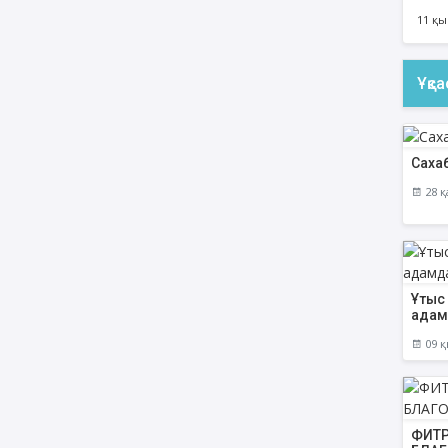
11 қы
Ұқс
Сахаб
28 қ
Ұтыс 
адам
09 қ
ФИТР