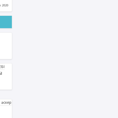
к 2020
І