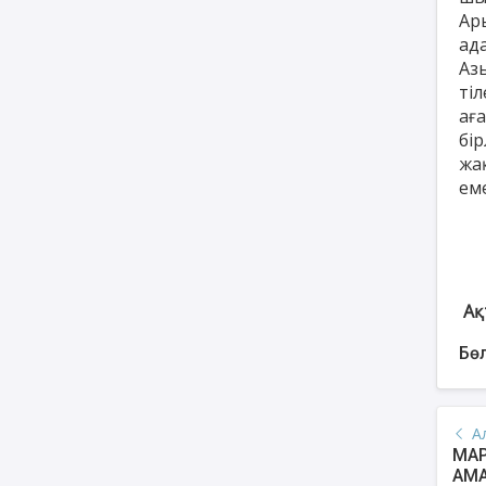
Ары
ада
Аз
ті
аға
бір
жа
ем
Ақ
Бөл
А
МАР
АМ