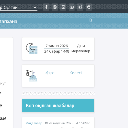
тапхана
7 тамыз 2026
Діни
мерекелер
24 Сафар 1448
Қазір:
Келесі:
инут
н
е
Көп оқылған жазбалар
азы
Мақалалар
28 маусым 2025
114287