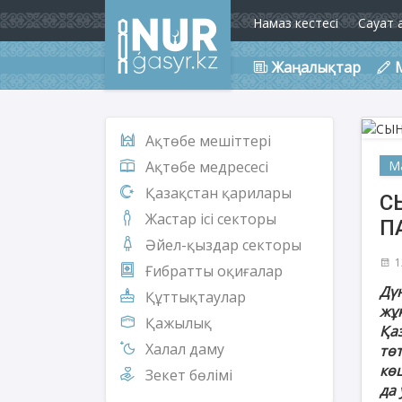
Намаз кестесі
Сауат 
Жаңалықтар
Ақтөбе мешіттері
М
Ақтөбе медресесі
Қазақстан қарилары
С
Жастар ісі секторы
П
Әйел-қыздар секторы
1
Ғибратты оқиғалар
Дү
Құттықтаулар
жұ
Қажылық
Қа
Халал даму
тө
көш
Зекет бөлімі
да 