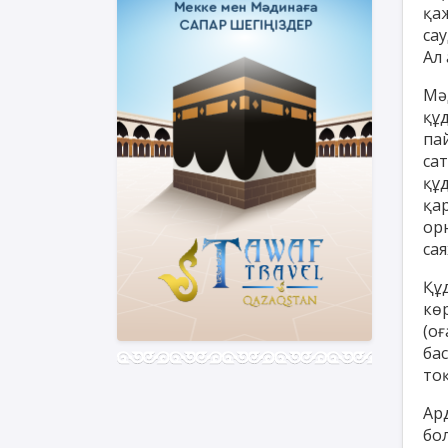
қаж
сау
Ал 
Мә
құ
па
са
құ
қа
орн
са
Құ
кө
(оғ
ба
то
Ар
бо