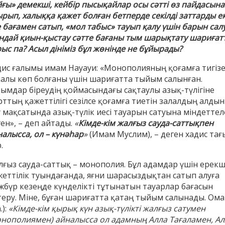
йғы» демекші, кейбір пысықайлар осы сәтті өз пайдасына
рып, халыққа қажет болған бетперде секілді заттарды ек
 бағамен сатып, «мол табыс» тауып қалу үшін барын сал
ндай қиын-қыстау сәтте бағаны тым шарықтату шариғат
ыс па? Асыл дініміз бұл жөнінде не бұйырады?
дис ғалымы имам Науауи: «Монополияның қоғамға тигізе
лалы көп болғаны үшін шариғатта тыйым салынған.
лымдар біреудің қоймасындағы сақтаулы азық-түлігіне
ттың қажеттілігі сезілсе қоғамға тиетін залалдың алдын
у мақсатында азық-түлік иесі тауарын сатуына міндеттел
ен», – деп айтады.
«
Кімде-кім жалғыз сауда-саттықпен
алысса, ол – күнәһар
»
(Имам Муслим), – деген хадис тағ
енов Бекжан
Жұмабаев Данияр
Ақ
.
ангелдіұлы
Әлимұхамедұлы
лғыз сауда-саттық – монополия. Бұл адамдар үшін ерек
жеттілік туындағанда, яғни шарасыздықтан сатып алуға
жбүр кезеңде күнделікті тұтынатын тауарлар бағасын
теру. Міне, бұған шариғатта қатаң тыйым салынады. Ом
.):
«Кімде-кім қырық күн азық-түлікті жалғыз сатумен
онополиямен) айналысса ол адамның Алла Тағаламен, Ал