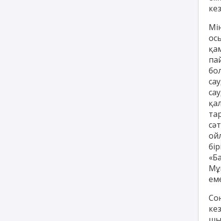
кез
Мін
ос
қа
па
бол
са
са
қал
та
сә
ойл
бір
«Б
Мұ
еме
Со
ке
шы