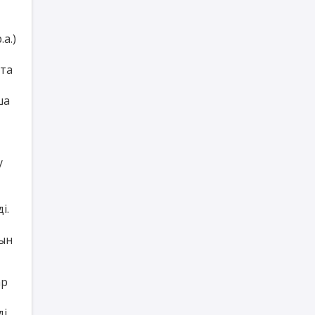
а.)
ста
ша
у
і.
ын
ар
і.