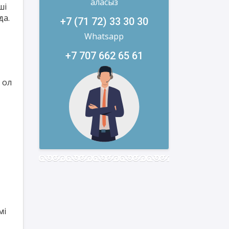
аласыз
ші
да.
+7 (71 72) 33 30 30
Whatsapp
+7 707 662 65 61
 ол
мі