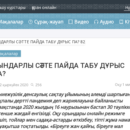
ашу курстары
Құран онлайн
Мақалалар
Сұрақ-жауап
Видео
Аудио
Кі
ақалалар
ЫНДАРЛЫ СӘТТЕ ПАЙДА ТАБУ ДҰРЫС
А?
Оқу 1 м
2 қыркүйек 2020
256
ниежүзілік денсаулық сақтау ұйымының әлемді шарпыға
қпалы дертті пандемия деп жариялауына байланысты
зақстанда 2020 жылдың 16 наурызынан бастап 30 тәулікк
тенше жағдай енгізілді. Оқу орындары онлайн режимге
іп, тойлар мен садақа-астарды өткізбеу, тіпті жұма нам
уақытша тоқтатылды. «Біреуге жан қайғы, біреуге мал