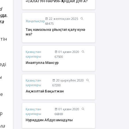
«САЛАТУН-НАРИЯ» ҚАНДАЙ ДҰҒА?
і
уда.
22 желтоқсан 2025
та
Жаңалықтар
68475
Таң намазына ұйықтап қалу күнә
ма?
тін
Қазақстан
01 қазан 2020
қарилары
67500
Инаятулла Мансур
еді
ы
Қазақстан
20 қыркүйек 2020
жолтай Бақытжан
Әбішев Қуаныш
қарилары
67200
Тоқсанбайұлы
Ақжолтай Бақытжан
ше
Қазақстан
01 қазан 2020
ар
қарилары
66869
Нуриддин Абдусамадұлы
ла