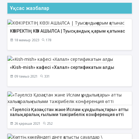
Ұқсас жазбалар
КӨКІРЕКТІҢ КӨЗІ АШЫЛСА | Туысқандық қарым қатынас
18 мамыр 2023
178
«Kish-mish» кафесі «Халал» сертификатын алды
09 тамыз 2021
331
«Тәуелсіз Қазақстан және Ислам құндылықтары» атты
халықаралық ғылыми тәжірибелік конференция өтті
26 қараша 2021
252