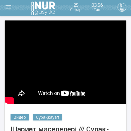
25
03:56
Сафар
Таң
Видео
Сұрақ-жауап
Шариғат мәселелері /// Сұрақ-