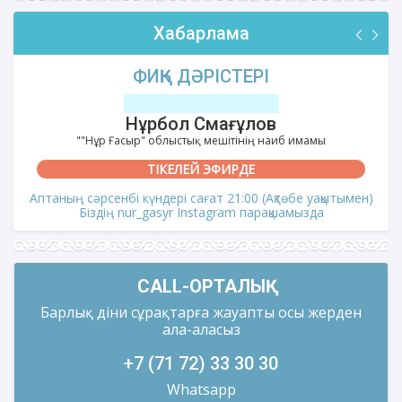
Хабарлама
ФИҚҺ ДӘРІСТЕРІ
Нұрбол Смағұлов
""Нұр Ғасыр" облыстық мешітінің наиб имамы
ТІКЕЛЕЙ ЭФИРДЕ
Аптаның сәрсенбі күндері сағат 21:00 (Ақтөбе уақытымен)
Біздің nur_gasyr Instagram парақшамызда
CALL-ОРТАЛЫҚ
Барлық діни сұрақтарға жауапты осы жерден
ала-аласыз
+7 (71 72) 33 30 30
Whatsapp