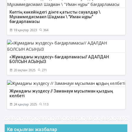
Көптің көкейіндегі дінге қатысты сауалдар \
Мұхаммедисмаил Шадман \ "Иман нұры"
бағдарламасы
18 қаңтар 2023
364
«Жұмадағы жүздесу» бағдарламасы// АДАЛДАН
БОЛСЫН АСЫҢЫЗ
20 ақпан 2025
271
Жұмадағы жүздесу // Заманауи мұсылман қыздың
келбеті
24 қаңтар 2025
113
Көп оқылған жазбалар