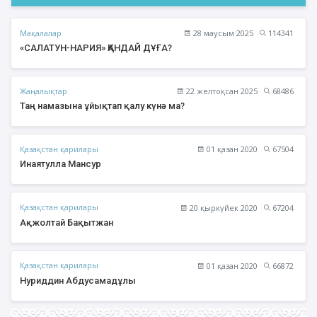
Мақалалар
28 маусым 2025
114341
«САЛАТУН-НАРИЯ» ҚАНДАЙ ДҰҒА?
Жаңалықтар
22 желтоқсан 2025
68486
Таң намазына ұйықтап қалу күнә ма?
Қазақстан қарилары
01 қазан 2020
67504
Инаятулла Мансур
Қазақстан қарилары
20 қыркүйек 2020
67204
Ақжолтай Бақытжан
Қазақстан қарилары
01 қазан 2020
66872
Нуриддин Абдусамадұлы