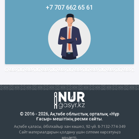
+7 707 662 65 61
© 2016 - 2026, Ақтөбе облыстық орталық «Нұр
Ғасыр» мешітінің ресми сайты.
Ақтөбе қаласы, Әбілхайыр хан көшесі, 92-үй. 8-7132-774-349
Сайт материалдарын қолдану үшін сілтеме көрсетуіңіз
міндетті.