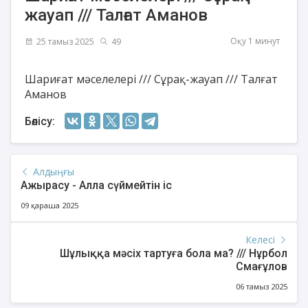
жауап /// Талғат Аманов
Оқу 1 минут
25 тамыз 2025
49
Шариғат мәселелері /// Сұрақ-жауап /// Талғат
Аманов
Бөлісу:
Алдыңғы
Ажырасу - Алла сүймейтін іс
09 қараша 2025
Келесі
Шұлыққа мәсіх тартуға бола ма? /// Нұрбол
Смағұлов
06 тамыз 2025